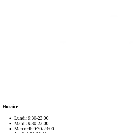
Para & beauty Tétouan votre destination pour la santé et le bien-être
! Nous sommes fiers d’offrir une vaste sélection de produits de
qualité pour répondre à tous vos besoins en matière de santé et de
beauté.
Horaire
Lundi: 9:30-23:00
Mardi: 9:30-23:00
Mercredi: 9:30-23:00