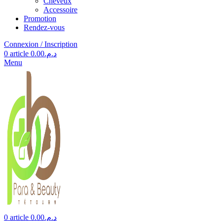
Cheveux
Accessoire
Promotion
Rendez-vous
Connexion / Inscription
0
article
0.00
د.م.
Menu
0
article
0.00
د.م.