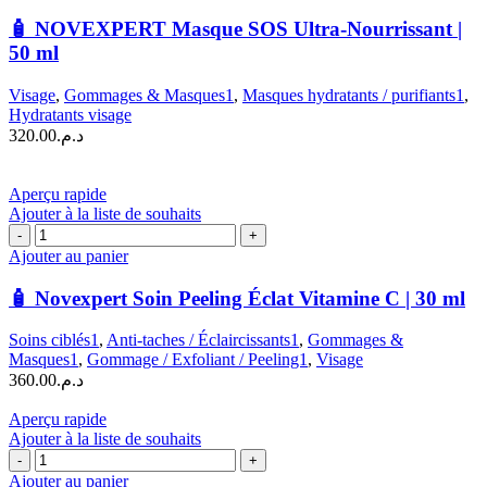
🧴
NOVEXPERT
🧴 NOVEXPERT Masque SOS Ultra-Nourrissant |
Masque
50 ml
SOS
Ultra-
Visage
,
Gommages & Masques1
,
Masques hydratants / purifiants1
,
Nourrissant
Hydratants visage
|
320.00
د.م.
50
ml
Aperçu rapide
Ajouter à la liste de souhaits
quantité
de
Ajouter au panier
🧴
Novexpert
🧴 Novexpert Soin Peeling Éclat Vitamine C | 30 ml
Soin
Peeling
Soins ciblés1
,
Anti-taches / Éclaircissants1
,
Gommages &
Éclat
Masques1
,
Gommage / Exfoliant / Peeling1
,
Visage
Vitamine
360.00
د.م.
C
|
Aperçu rapide
30
Ajouter à la liste de souhaits
ml
quantité
de
Ajouter au panier