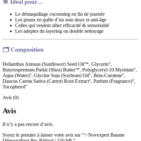
🎯
Idéal pour…
Le démaquillage cocooning en fin de journée
Les peaux en quête d’un soin doux et anti-âge
Celles qui veulent allier efficacité & sensorialité
Les adeptes du layering ou double nettoyage
🗂️
Composition
Helianthus Annuus (Sunflower) Seed Oil°*, Glycerin°,
Butyrospermum Parkii (Shea) Butter°*, Polyglyceryl-10 Myristate°,
Aqua (Water)°, Glycine Soja (Soybean) Oil°, Beta-Carotene°,
Daucus Carota Sativa (Carrot) Root Extract°, Parfum (Fragrance)°,
Tocopherol°
Avis (0)
Avis
Il n’y a pas encore d’avis.
Soyez le premier à laisser votre avis sur “✨Novexpert Baume
Démaquillant Pro-Rétinol | 150 ML”