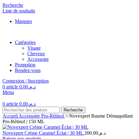
Recherche
Liste de souhaits
Marques
Catégories
Visage
Cheveux
Accessoire
Promotion
Rendez-vous
Connexion / Inscription
0
article
0.00
د.م.
Menu
0
article
0.00
د.م.
Recherche
Accueil
Accessoire
Pro-Rétinol
✨Novexpert Baume Démaquillant
Pro-Rétinol | 150 ML
Novexpert Crème Caramel Éclat | 30 ML
200.00
د.م.
Retour aux produits