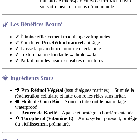
milliard de micro-particules de PRO-RETINOL
sur votre peau en moins d’une minute.
🌿
Les Bénéfices Beauté
✔ Élimine efficacement maquillage & impuretés
✔ Enrichi en
Pro-Rétinol naturel
anti-âge
✔ Laisse la peau douce, nourrie et éclatante
✔ Texture baume fondante → huile → lait
✔ Parfait pour les peaux sensibles et matures
💎
Ingrédients Stars
🧡
Pro-Rétinol Végétal
(issu d’algues marines) – Stimule la
régénération cellulaire et lutte contre les rides sans irriter.
🥥
Huile de Coco Bio
– Nourrit et dissout le maquillage
waterproof.
🌰
Beurre de Karité
– Apaise et protège la barrière cutanée.
🌼
Tocophérol (Vitamine E)
– Antioxydant puissant, protège
du vieillissement prématuré.