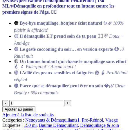
✨Novexpert Baume Démaquillant Pro-Rétinol | 150
ML✨Démaquille en profondeur tout en luttant contre les
premiers signes de l’âge. 💆‍♀️
🟠
Bye-bye maquillage, bonjour éclat naturel ✨
🌿 100%
plaisir & efficacité
🟡
Il démaquille ET prend soin de ta peau 💆‍♀️
💛 Doux +
Anti-âge
🟢
Le geste cocooning du soir… en version experte 😌
🌙
Rituel nuit
🔴
Un baume fondant qui chasse le maquillage sans effort
💧
💄 Waterproof ? Aucun souci !
🟣
L’allié des peaux sensibles et fatiguées 🌼
🧴 Pro-Rétinol
végétal
🟤
Parce que se démaquiller peut être un soin 💎
🌿 Clean
Beauty • 0% compromis
quantité
de
Ajouter au panier
✨Novexpert
Ajouter à la liste de souhaits
Baume
Catégories :
Nettoyants & Démaquillants1
,
Pro-Rétinol
,
Visage
Démaquillant
Étiquettes :
150 ml
,
Baume Démaquillant
,
Démaquillage & soin
Pro-