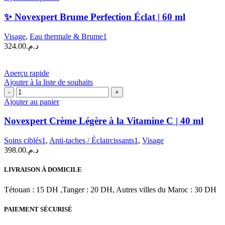
✨
Novexpert
✨ Novexpert Brume Perfection Éclat | 60 ml
Brume
Perfection
Visage
,
Eau thermale & Brume1
Éclat
324.00
د.م.
|
60
ml
Aperçu rapide
Ajouter à la liste de souhaits
quantité
de
Ajouter au panier
Novexpert
Crème
Novexpert Crème Légère à la Vitamine C | 40 ml
Légère
à
Soins ciblés1
,
Anti-taches / Éclaircissants1
,
Visage
la
398.00
د.م.
Vitamine
C
LIVRAISON À DOMICILE
|
40
Tétouan : 15 DH ,Tanger : 20 DH, Autres villes du Maroc : 30 DH
ml
PAIEMENT SÉCURISÉ