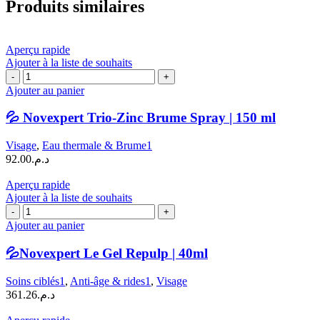
Produits similaires
Aperçu rapide
Ajouter à la liste de souhaits
quantité
de
Ajouter au panier
💦
Novexpert
💦 Novexpert Trio-Zinc Brume Spray | 150 ml
Trio-
Zinc
Visage
,
Eau thermale & Brume1
Brume
92.00
د.م.
Spray
|
Aperçu rapide
150
Ajouter à la liste de souhaits
ml
quantité
de
Ajouter au panier
💦
Novexpert
💦Novexpert Le Gel Repulp | 40ml
Le
Gel
Soins ciblés1
,
Anti-âge & rides1
,
Visage
Repulp
361.26
د.م.
|
40ml