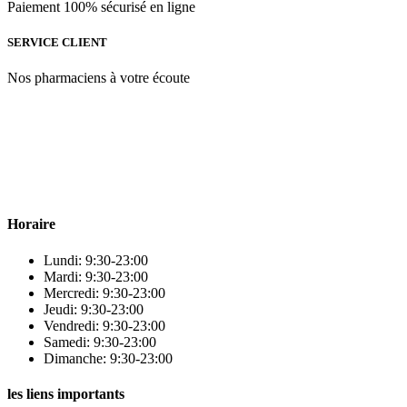
Paiement 100% sécurisé en ligne
SERVICE CLIENT
Nos pharmaciens à votre écoute
Para & beauty Tétouan votre destination pour la santé et le bien-être
! Nous sommes fiers d’offrir une vaste sélection de produits de
qualité pour répondre à tous vos besoins en matière de santé et de
beauté.
Horaire
Lundi: 9:30-23:00
Mardi: 9:30-23:00
Mercredi: 9:30-23:00
Jeudi: 9:30-23:00
Vendredi: 9:30-23:00
Samedi: 9:30-23:00
Dimanche: 9:30-23:00
les liens importants