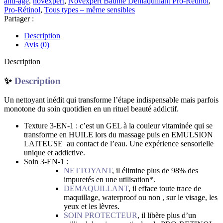
anti-âge
,
novexpert
,
Novexpert Baume Démaquillant Pro-Rétinol
,
Rétinol
Pro-Rétinol
,
Tous types – même sensibles
|
Partager :
150
ML
Description
Avis (0)
Description
✨
Description
Un nettoyant inédit qui transforme l’étape indispensable mais parfois
monotone du soin quotidien en un rituel beauté addictif.
Texture 3-EN-1 : c’est un GEL à la couleur vitaminée qui se
transforme en HUILE lors du massage puis en EMULSION
LAITEUSE au contact de l’eau. Une expérience sensorielle
unique et addictive.
Soin 3-EN-1 :
NETTOYANT
, il élimine plus de 98% des
impuretés en une utilisation*.
DEMAQUILLANT
, il efface toute trace de
maquillage, waterproof ou non , sur le visage, les
yeux et les lèvres.
SOIN PROTECTEUR
, il libère plus d’un