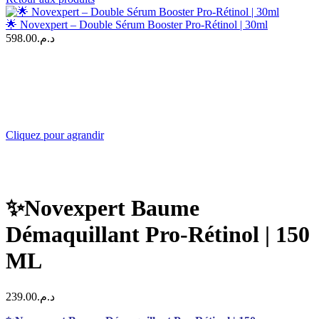
🌟 Novexpert – Double Sérum Booster Pro-Rétinol | 30ml
598.00
د.م.
Cliquez pour agrandir
✨Novexpert Baume
Démaquillant Pro-Rétinol | 150
ML
239.00
د.م.