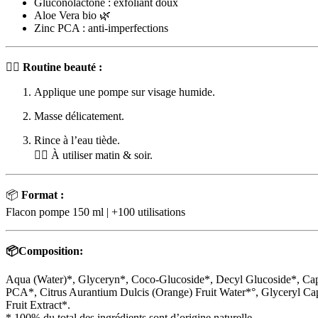
Gluconolactone : exfoliant doux
Aloe Vera bio 🌿
Zinc PCA : anti-imperfections
💆‍♀️
Routine beauté :
Applique une pompe sur visage humide.
Masse délicatement.
Rince à l’eau tiède.
🧖‍♀️ À utiliser matin & soir.
📦
Format :
Flacon pompe 150 ml | +100 utilisations
📦Composition:
Aqua (Water)*, Glyceryn*, Coco-Glucoside*, Decyl Glucoside*, Capr
PCA*, Citrus Aurantium Dulcis (Orange) Fruit Water*°, Glyceryl Ca
Fruit Extract*.
* 100% du total des ingrédients sont d’origine naturelle.