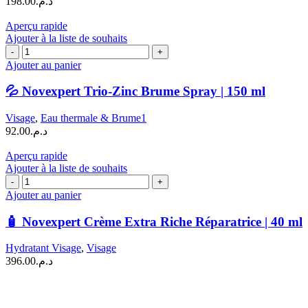
198.00
د.م.
de
Taches
Aperçu rapide
|
Ajouter à la liste de souhaits
2
quantité
ml
de
Ajouter au panier
💦
Novexpert
💦 Novexpert Trio-Zinc Brume Spray | 150 ml
Trio-
Zinc
Visage
,
Eau thermale & Brume1
Brume
92.00
د.م.
Spray
|
Aperçu rapide
150
Ajouter à la liste de souhaits
ml
quantité
de
Ajouter au panier
🧴
Novexpert
🧴 Novexpert Crème Extra Riche Réparatrice | 40 ml
Crème
Extra
Hydratant Visage
,
Visage
Riche
396.00
د.م.
Réparatrice
|
40
ml