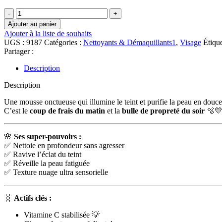
quantité
de
Ajouter au panier
🌸
Ajouter à la liste de souhaits
Novexpert
UGS :
9187
Catégories :
Nettoyants & Démaquillants1
,
Visage
Étique
Vitamine
Partager :
C
Flash
Description
Eclat
Mousse
Description
Nettoyante
|
Une mousse onctueuse qui illumine le teint et purifie la peau en douceu
150
C’est le
coup de frais du matin
et la
bulle de propreté du soir
🫧
ml
🌸
Ses super-pouvoirs :
✅ Nettoie en profondeur sans agresser
✅ Ravive l’éclat du teint
✅ Réveille la peau fatiguée
✅ Texture nuage ultra sensorielle
🧬
Actifs clés :
Vitamine C stabilisée 💡