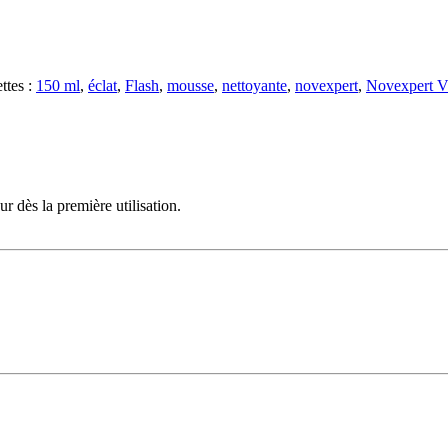
ttes :
150 ml
,
éclat
,
Flash
,
mousse
,
nettoyante
,
novexpert
,
Novexpert V
r dès la première utilisation.
