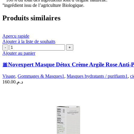
°ingrédient issu de l’agriculture Biologique.
Produits similaires
Aperçu rapide
Ajouter à la liste de souhaits
quantité
de
Ajouter au panier
🎀
Novexpert
🎀Novexpert Masque Détox Crème Argile Rose Anti-Po
Masque
Détox
Visage
,
Gommages & Masques1
,
Masques hydratants / purifiants1
,
ci
Crème
160.00
د.م.
Argile
Rose
Anti-
Pollution
Apaisant
|
75ml