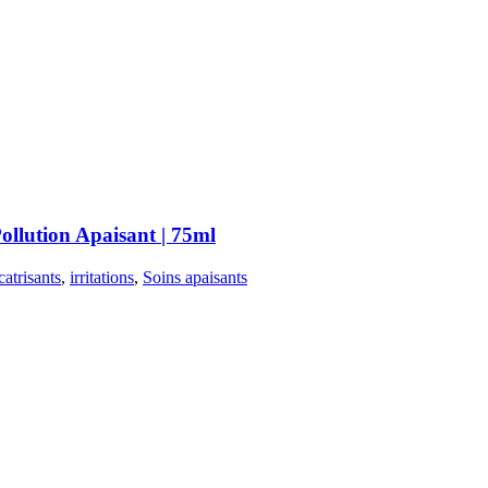
llution Apaisant | 75ml
catrisants
,
irritations
,
Soins apaisants