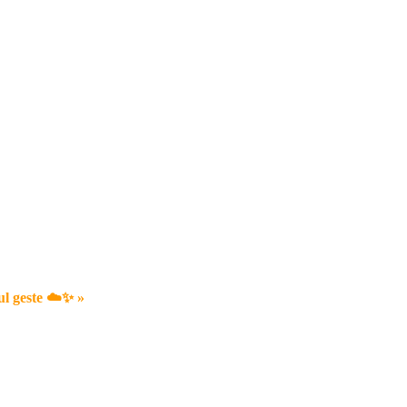
ul geste ☁️✨ »