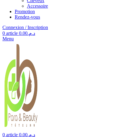
Cheveux
Accessoire
Promotion
Rendez-vous
Connexion / Inscription
0
article
0.00
د.م.
Menu
0
article
0.00
د.م.