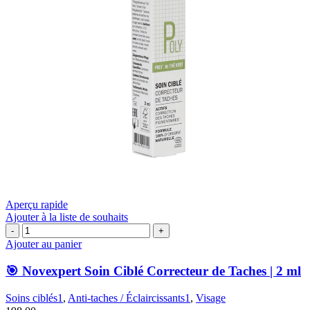
Aperçu rapide
Ajouter à la liste de souhaits
quantité
de
Ajouter au panier
🎯
Novexpert
🎯 Novexpert Soin Ciblé Correcteur de Taches | 2 ml
Soin
Ciblé
Soins ciblés1
,
Anti-taches / Éclaircissants1
,
Visage
Correcteur