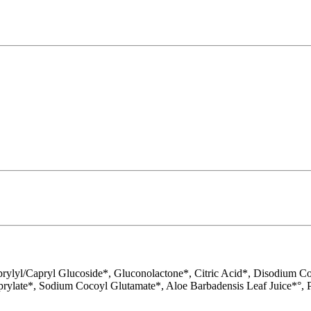
ylyl/Capryl Glucoside*, Gluconolactone*, Citric Acid*, Disodium Co
prylate*, Sodium Cocoyl Glutamate*, Aloe Barbadensis Leaf Juice*°, 