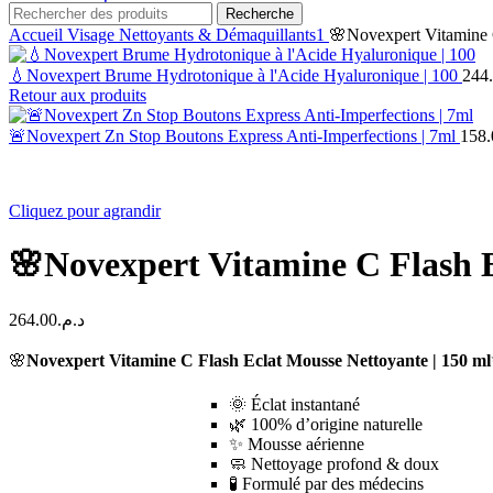
Recherche
Accueil
Visage
Nettoyants & Démaquillants1
🌸Novexpert Vitamine 
💧Novexpert Brume Hydrotonique à l'Acide Hyaluronique | 100
244
Retour aux produits
🚨Novexpert Zn Stop Boutons Express Anti-Imperfections | 7ml
158.
Cliquez pour agrandir
🌸Novexpert Vitamine C Flash E
264.00
د.م.
🌸
Novexpert Vitamine C Flash Eclat Mousse Nettoyante | 150 ml
🌞 Éclat instantané
🌿 100% d’origine naturelle
✨ Mousse aérienne
🧼 Nettoyage profond & doux
🧪 Formulé par des médecins