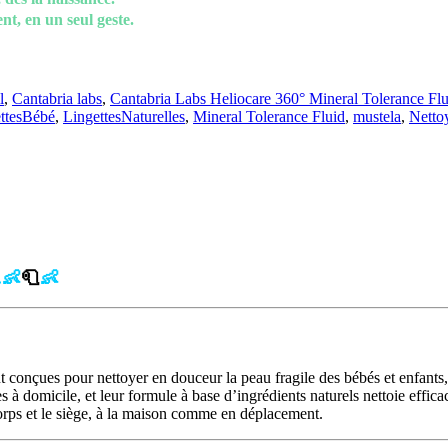
nt, en un seul geste.
l
,
Cantabria labs
,
Cantabria Labs Heliocare 360° Mineral Tolerance Flu
ttesBébé
,
LingettesNaturelles
,
Mineral Tolerance Fluid
,
mustela
,
Netto
.👶
🧻
👶
 conçues pour nettoyer en douceur la peau fragile des bébés et enfants,
 domicile, et leur formule à base d’ingrédients naturels nettoie efficac
 corps et le siège, à la maison comme en déplacement.