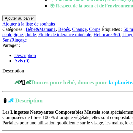
🌍
Respect de la peau et de l’environneme
quantité
Ajouter au panier
de
Ajouter à la liste de souhaits
Mustela
Catégories :
Bébé&Maman1
,
Bébés
,
Change
,
Corps
Étiquettes :
50 m
–
ecologique
,
fluide
,
Fluide de tolérance minérale
,
Heliocare 360
,
Linge
Lingettes
SansRinçage
Nettoyantes
Partager :
Compostables
|
Description
60
Avis (0)
unités
Description
👶
🧻
👶
Douces pour bébé, douces pour
la planète
🧴
👶
Description
Les
Lingettes Nettoyantes Compostables Mustela
sont spécialement
Composées de fibres 100 % d’origine végétale, elles sont compostables à
Parfaites pour une utilisation quotidienne sur le visage, les mains, le