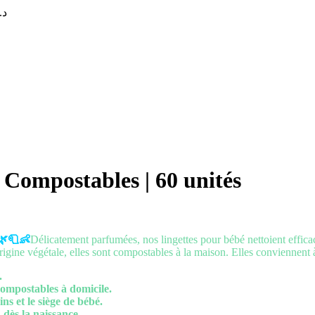
د.
 Compostables | 60 unités
🌿🧻
👶
Délicatement parfumées, nos lingettes pour bébé nettoient effica
rigine végétale, elles sont compostables à la maison. Elles conviennent 
.
compostables à domicile.
ins et le siège de bébé.
 dès la naissance.