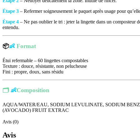
Étape 2
– Nettoyer délicatement la zone. Inutile de rincer.
Étape 3
– Refermer soigneusement le paquet après usage pour qu’elle
Étape 4
– Ne pas oublier le tri : jeter la lingette dans un composteur 
entendu.
📦
👶
Format
Étui refermable – 60 lingettes compostables
Texture : douce, résistante, non pelucheuse
Fini : propre, doux, sans résidu
🗂
👶
Composition
AQUA/WATER/EAU, SODIUM LEVULINATE, SODIUM BENZO
(AVOCADO) FRUIT EXTRAC
Avis (0)
Avis