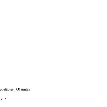
ostables | 60 unités
د.م.