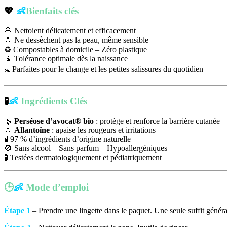
💖
👶
Bienfaits clés
🌸 Nettoient délicatement et efficacement
💧 Ne dessèchent pas la peau, même sensible
♻️ Compostables à domicile – Zéro plastique
🧘 Tolérance optimale dès la naissance
🚼 Parfaites pour le change et les petites salissures du quotidien
🧪
👶
Ingrédients Clés
🌿
Perséose d’avocat® bio
: protège et renforce la barrière cutanée
💧
Allantoïne
: apaise les rougeurs et irritations
🧪 97 % d’ingrédients d’origine naturelle
🚫 Sans alcool – Sans parfum – Hypoallergéniques
🧪 Testées dermatologiquement et pédiatriquement
🕒
👶
Mode d’emploi
Étape 1
– Prendre une lingette dans le paquet. Une seule suffit génér