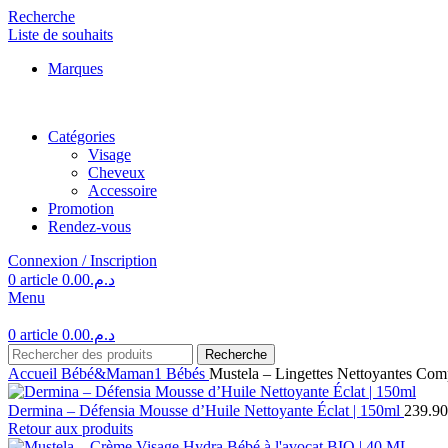
Recherche
Liste de souhaits
Marques
Catégories
Visage
Cheveux
Accessoire
Promotion
Rendez-vous
Connexion / Inscription
0
article
0.00
د.م.
Menu
0
article
0.00
د.م.
Recherche
Accueil
Bébé&Maman1
Bébés
Mustela – Lingettes Nettoyantes Comp
Dermina – Défensia Mousse d’Huile Nettoyante Éclat | 150ml
239.90
Retour aux produits