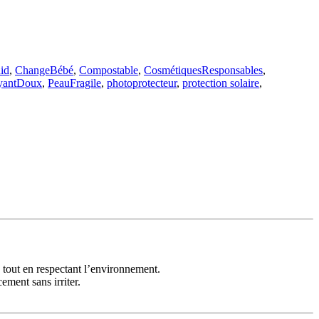
id
,
ChangeBébé
,
Compostable
,
CosmétiquesResponsables
,
yantDoux
,
PeauFragile
,
photoprotecteur
,
protection solaire
,
 tout en respectant l’environnement.
ement sans irriter.