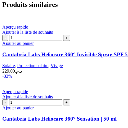
Produits similaires
Aperçu rapide
Ajouter à la liste de souhaits
quantité
de
Ajouter au panier
Cantabria
Labs
Cantabria Labs Heliocare 360° Invisible Spray SPF 5
Heliocare
360°
Solaire
,
Protection solaire
,
Visage
Invisible
229.00
د.م.
Spray
-33%
SPF
50+|
200
Aperçu rapide
ml
Ajouter à la liste de souhaits
quantité
de
Ajouter au panier
Cantabria
Labs
Cantabria Labs Heliocare 360° Sensation | 50 ml
Heliocare
360°