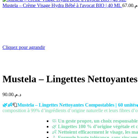
Mustela – Crème Visage Hydra Bébé à l'avocat BIO | 40 ML
67.00
.م
Cliquez pour agrandir
Mustela – Lingettes Nettoyantes
90.00
د.م.
🌿👶
🧻
Mustela – Lingettes Nettoyantes Compostables | 60 unités
composition à 99% d’ingrédients d’origine naturelle et leurs fibres d’o
🧼
Un geste propre, un choix responsable
🌿
Lingettes 100 % d’origine végétale et 
👶
Nettoient efficacement le visage, les ma
💧
Formule haute tolérance, sans rinçage,