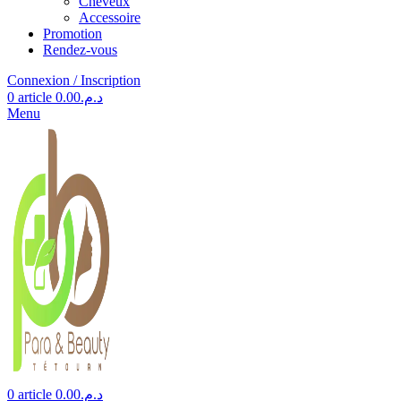
Cheveux
Accessoire
Promotion
Rendez-vous
Connexion / Inscription
0
article
0.00
د.م.
Menu
0
article
0.00
د.م.