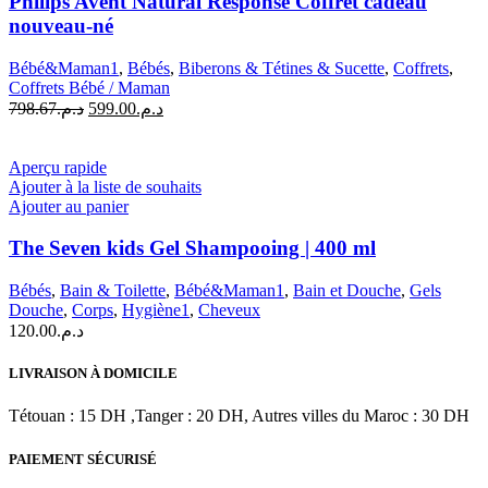
Philips Avent Natural Response Coffret cadeau
nouveau-né
Bébé&Maman1
,
Bébés
,
Biberons & Tétines & Sucette
,
Coffrets
,
Coffrets Bébé / Maman
Le
Le
798.67
د.م.
599.00
د.م.
prix
prix
initial
actuel
était :
est :
Aperçu rapide
د.م.599.00.
د.م.798.67.
Ajouter à la liste de souhaits
Ajouter au panier
The Seven kids Gel Shampooing | 400 ml
Bébés
,
Bain & Toilette
,
Bébé&Maman1
,
Bain et Douche
,
Gels
Douche
,
Corps
,
Hygiène1
,
Cheveux
120.00
د.م.
LIVRAISON À DOMICILE
Tétouan : 15 DH ,Tanger : 20 DH, Autres villes du Maroc : 30 DH
PAIEMENT SÉCURISÉ