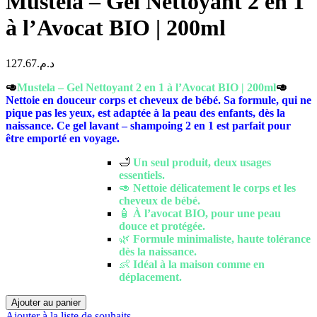
Mustela – Gel Nettoyant 2 en 1
à l’Avocat BIO | 200ml
127.67
د.م.
🥑
Mustela – Gel Nettoyant 2 en 1 à l’Avocat BIO | 200ml
🥑
Nettoie en douceur corps et cheveux de bébé. Sa formule, qui ne
pique pas les yeux, est adaptée à la peau des enfants, dès la
naissance. Ce gel lavant – shampoing 2 en 1 est parfait pour
être emporté en voyage.
🛁
Un seul produit, deux usages
essentiels.
🥑
Nettoie délicatement le corps et les
cheveux de bébé.
🧴
À l’avocat BIO, pour une peau
douce et protégée.
🌿
Formule minimaliste, haute tolérance
dès la naissance.
👶
Idéal à la maison comme en
déplacement.
quantité
Ajouter au panier
de
Ajouter à la liste de souhaits