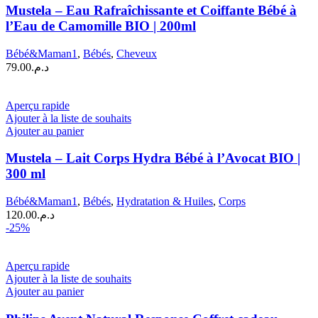
Mustela – Eau Rafraîchissante et Coiffante Bébé à
l’Eau de Camomille BIO | 200ml
Bébé&Maman1
,
Bébés
,
Cheveux
79.00
د.م.
Aperçu rapide
Ajouter à la liste de souhaits
Ajouter au panier
Mustela – Lait Corps Hydra Bébé à l’Avocat BIO |
300 ml
Bébé&Maman1
,
Bébés
,
Hydratation & Huiles
,
Corps
120.00
د.م.
-25%
Aperçu rapide
Ajouter à la liste de souhaits
Ajouter au panier