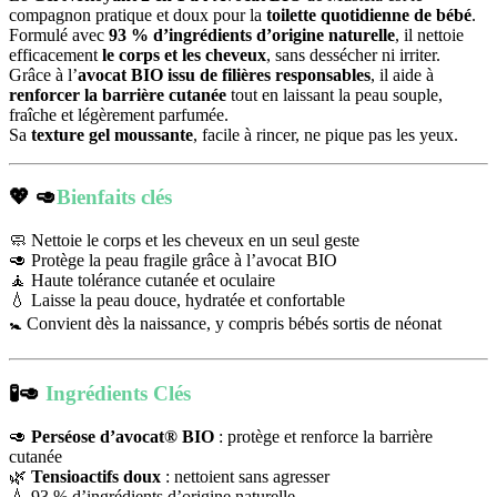
compagnon pratique et doux pour la
toilette quotidienne de bébé
.
Formulé avec
93 % d’ingrédients d’origine naturelle
, il nettoie
efficacement
le corps et les cheveux
, sans dessécher ni irriter.
Grâce à l’
avocat BIO issu de filières responsables
, il aide à
renforcer la barrière cutanée
tout en laissant la peau souple,
fraîche et légèrement parfumée.
Sa
texture gel moussante
, facile à rincer, ne pique pas les yeux.
💖 🥑
Bienfaits clés
🧼 Nettoie le corps et les cheveux en un seul geste
🥑 Protège la peau fragile grâce à l’avocat BIO
🧘 Haute tolérance cutanée et oculaire
💧 Laisse la peau douce, hydratée et confortable
🚼 Convient dès la naissance, y compris bébés sortis de néonat
🧪🥑
Ingrédients Clés
🥑
Perséose d’avocat® BIO
: protège et renforce la barrière
cutanée
🌿
Tensioactifs doux
: nettoient sans agresser
💧 93 % d’ingrédients d’origine naturelle