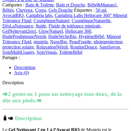
Mustela
Catégories :
Bain & Toilette
,
Bain et Douche
,
Bébé&Maman1
,
–
Bébés
,
Cheveux
,
Corps
,
Gels Douche
Étiquettes :
50 ml
,
Gel
AvocatBIO
,
Cantabria labs
,
Cantabria Labs Heliocare 360° Mineral
Nettoyant
Tolerance Fluid
,
CosmétiqueNaturel
,
CosmétiqueNaturelle
,
2
DèsLaNaissance
,
fluide
,
Fluide de tolérance minérale
,
en
GelNettoyant2en1
,
GlowNaturel
,
Heliocare 360
,
1
HuileProdigieuseNeroli
,
HuileSècheBio
,
HygièneBébé
,
Mineral
à
Tolerance Fluid
,
mustela
,
NuxeBio
,
PeauFragile
,
photoprotecteur
,
l’Avocat
protection solaire
,
RelaxationNéroli
,
RoutineDouce
,
SansSavon
,
BIO
SoinMultiUsages
,
SoinVegan
,
ToiletteBébé
|
Partager :
200ml
Description
Avis (0)
Description
🥑2 gestes en 1 pour un nettoyage tout doux, de la
tête aux pieds.🥑
🧴🥑
Description
Le
Gel Nettoyant 2 en 1 à l’Avocat BIO
de Mustela est le