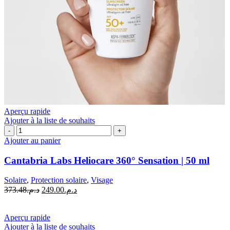
Aperçu rapide
Ajouter à la liste de souhaits
quantité
de
Ajouter au panier
Cantabria
Labs
Cantabria Labs Heliocare 360° Sensation | 50 ml
Heliocare
360°
Solaire
,
Protection solaire
,
Visage
Sensation
Le
Le
373.48
د.م.
249.00
د.م.
|
prix
prix
50
initial
actuel
ml
était :
est :
Aperçu rapide
د.م.249.00.
د.م.373.48.
Ajouter à la liste de souhaits