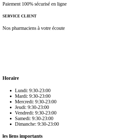
Paiement 100% sécurisé en ligne
SERVICE CLIENT
Nos pharmaciens à votre écoute
Para & beauty Tétouan votre destination pour la santé et le bien-être
! Nous sommes fiers d’offrir une vaste sélection de produits de
qualité pour répondre à tous vos besoins en matière de santé et de
beauté.
Horaire
Lundi: 9:30-23:00
Mardi: 9:30-23:00
Mercredi: 9:30-23:00
Jeudi: 9:30-23:00
Vendredi: 9:30-23:00
Samedi: 9:30-23:00
Dimanche: 9:30-23:00
les liens importants