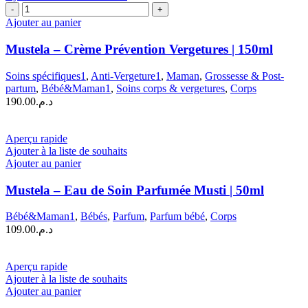
quantité
de
Ajouter au panier
Mustela
–
Mustela – Crème Prévention Vergetures | 150ml
Crème
Prévention
Soins spécifiques1
,
Anti-Vergeture1
,
Maman
,
Grossesse & Post-
Vergetures
partum
,
Bébé&Maman1
,
Soins corps & vergetures
,
Corps
|
190.00
د.م.
150ml
Aperçu rapide
Ajouter à la liste de souhaits
Ajouter au panier
Mustela – Eau de Soin Parfumée Musti | 50ml
Bébé&Maman1
,
Bébés
,
Parfum
,
Parfum bébé
,
Corps
109.00
د.م.
Aperçu rapide
Ajouter à la liste de souhaits
Ajouter au panier