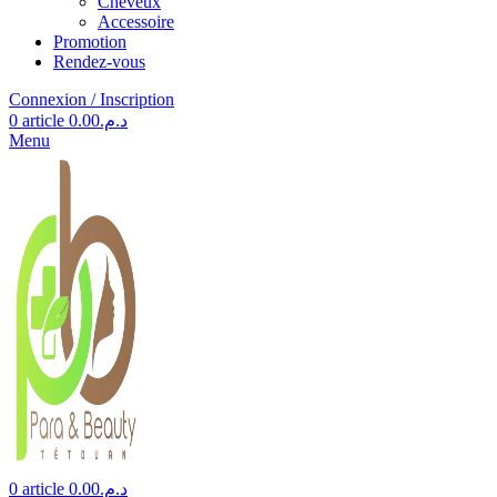
Cheveux
Accessoire
Promotion
Rendez-vous
Connexion / Inscription
0
article
0.00
د.م.
Menu
0
article
0.00
د.م.