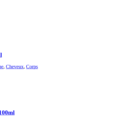
l
he
,
Cheveux
,
Corps
 100ml