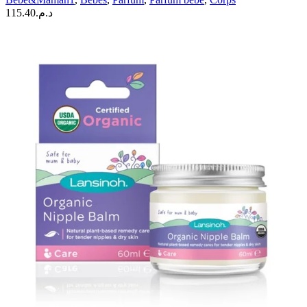
115.40
د.م.