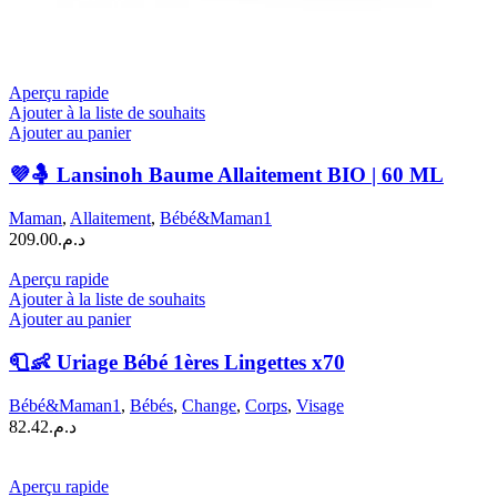
Aperçu rapide
Ajouter à la liste de souhaits
Ajouter au panier
💜🤱 Lansinoh Baume Allaitement BIO | 60 ML
Maman
,
Allaitement
,
Bébé&Maman1
209.00
د.م.
Aperçu rapide
Ajouter à la liste de souhaits
Ajouter au panier
🧻👶 Uriage Bébé 1ères Lingettes x70
Bébé&Maman1
,
Bébés
,
Change
,
Corps
,
Visage
82.42
د.م.
Aperçu rapide