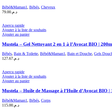
Bébé&Maman1
,
Bébés
,
Cheveux
79.00
د.م.
Aperçu rapide
Ajouter à la liste de souhaits
Ajouter au panier
Mustela – Gel Nettoyant 2 en 1 à l’Avocat BIO | 200m
Bébés
,
Bain & Toilette
,
Bébé&Maman1
,
Bain et Douche
,
Gels Douc
127.67
د.م.
Aperçu rapide
Ajouter à la liste de souhaits
Ajouter au panier
Mustela – Huile de Massage à l’Huile d’Avocat BIO |
Bébé&Maman1
,
Bébés
,
Corps
115.00
د.م.