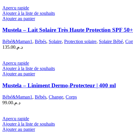
Aperçu rapide
Ajouter à la liste de souhaits
Ajouter au panier
Mustela – Lait Solaire Très Haute Protection SPF 50+
Bébé&Maman1
,
Bébés
,
Solaire
,
Protection solaire
,
Solaire Bébé
,
Cor
135.00
د.م.
Aperçu rapide
Ajouter à la liste de souhaits
Ajouter au panier
Mustela – Liniment Dermo-Protecteur | 400 ml
Bébé&Maman1
,
Bébés
,
Change
,
Corps
99.00
د.م.
Aperçu rapide
Ajouter à la liste de souhaits
Ajouter au panier