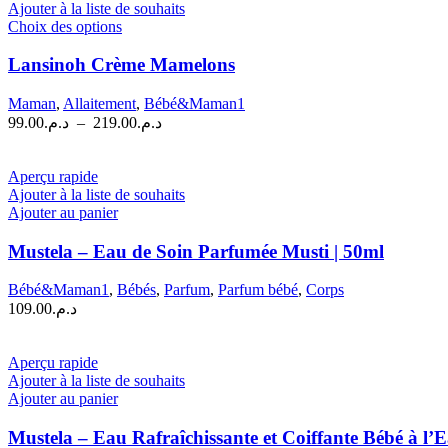
Ajouter à la liste de souhaits
Ce
Choix des options
produit
a
Lansinoh Crème Mamelons
plusieurs
variations.
Maman
,
Allaitement
,
Bébé&Maman1
Les
Plage
99.00
د.م.
–
219.00
د.م.
options
de
peuvent
prix :
être
د.م.99.00
Aperçu rapide
choisies
à
Ajouter à la liste de souhaits
sur
Ajouter au panier
د.م.219.00
la
page
Mustela – Eau de Soin Parfumée Musti | 50ml
du
produit
Bébé&Maman1
,
Bébés
,
Parfum
,
Parfum bébé
,
Corps
109.00
د.م.
Aperçu rapide
Ajouter à la liste de souhaits
Ajouter au panier
Mustela – Eau Rafraîchissante et Coiffante Bébé à l