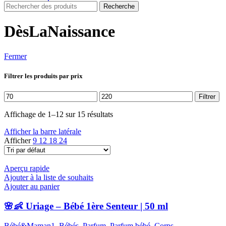
Recherche
DèsLaNaissance
Fermer
Filtrer les produits par prix
Prix
Prix
Filtrer
min
max
Affichage de 1–12 sur 15 résultats
Afficher la barre latérale
Afficher
9
12
18
24
Aperçu rapide
Ajouter à la liste de souhaits
Ajouter au panier
🌸👶 Uriage – Bébé 1ère Senteur | 50 ml
Bébé&Maman1
,
Bébés
,
Parfum
,
Parfum bébé
,
Corps