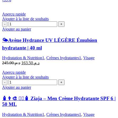
Aperçu rapide
Ajouter à la liste de souhaits
quantité
de
Ajouter au panier
🌤️
🌤️Avène Hydrance UV LÉGÈRE Émulsion
Avène
Hydrance
hydratante | 40 ml
UV
LÉGÈRE
Hydratation & Nutrition1
,
Crèmes hydratantes1
,
Visage
Émulsion
Le
Le
245.00
د.م.
163.50
د.م.
hydratante
prix
prix
|
initial
actuel
Aperçu rapide
40
était :
est :
Ajouter à la liste de souhaits
ml
quantité
د.م.245.00.
د.م.163.50.
de
Ajouter au panier
🧴
👨‍🎨
🧴👨‍🎨 🧍‍♂️🧴 Ziaja – Men Crème Hydratante SPF 6 |
🧍‍♂️
50 ML
🧴
Ziaja
Hydratation & Nutrition1
,
Crèmes hydratantes1
,
Visage
–