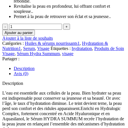
rebondie.
Revitalise la peau en profondeur, lui offrant confort et
souplesse..
Permet à la peau de retrouver son éclat et sa jeunesse..
quantité
de
Ajouter au panier
Guinot
Ajouter à la liste de souhaits
Sérum
Catégories :
Huiles & sérums nourrissants1
,
Hydratation &
Hydra
Nutrition1
,
Serum
,
Visage
Étiquettes :
hydratation
,
Produits de Soin
Summum
Visage
,
Sérum Hydra Summum
,
visage
Partager :
Description
Avis (0)
Description
L’eau est essentielle aux cellules de la peau. Bien hydrater sa peau
est indispensable pour conserver sa jeunesse et sa beauté. Or avec
l’âge, le taux d’hydratation diminue. Le teint devient terne, la peau
perd son confort et des ridules apparaissent.Enrichi en Hydralogic
Complex, fortement concentré en Acide Hyaluronique et en
Aquasilanol, le Sérum HYDRA SUMMUM recrée l’hydratation de
la peau jeune en relançant l’ensemble des mécanismes d’hydratation