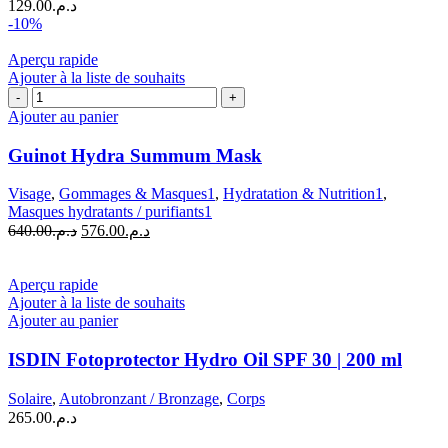
129.00
د.م.
Men
-10%
Crème
Hydratante
Aperçu rapide
SPF
Ajouter à la liste de souhaits
6
quantité
|
de
Ajouter au panier
50
Guinot
ML
Hydra
Guinot Hydra Summum Mask
Summum
Mask
Visage
,
Gommages & Masques1
,
Hydratation & Nutrition1
,
Masques hydratants / purifiants1
Le
Le
640.00
د.م.
576.00
د.م.
prix
prix
initial
actuel
était :
est :
Aperçu rapide
د.م.576.00.
د.م.640.00.
Ajouter à la liste de souhaits
Ajouter au panier
ISDIN Fotoprotector Hydro Oil SPF 30 | 200 ml
Solaire
,
Autobronzant / Bronzage
,
Corps
265.00
د.م.