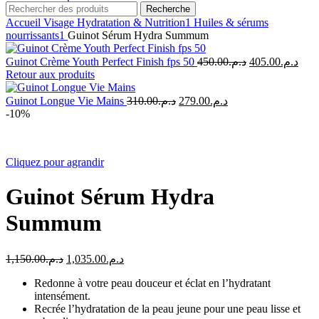
Recherche
Accueil
Visage
Hydratation & Nutrition1
Huiles & sérums
nourrissants1
Guinot Sérum Hydra Summum
Le
Le
Guinot Crème Youth Perfect Finish fps 50
450.00
د.م.
405.00
د.م.
prix
prix
Retour aux produits
initial
actu
était :
est :
Le
Le
Guinot Longue Vie Mains
310.00
د.م.
279.00
د.م.
prix
prix
د.م.450.00.
-10%
initial
actuel
était :
est :
د.م.279.00.
د.م.310.00.
Cliquez pour agrandir
Guinot Sérum Hydra
Summum
Le
Le
1,150.00
د.م.
1,035.00
د.م.
prix
prix
Redonne à votre peau douceur et éclat en l’hydratant
initial
actuel
intensément.
était :
est :
Recrée l’hydratation de la peau jeune pour une peau lisse et
د.م.1,035.00.
د.م.1,150.00.