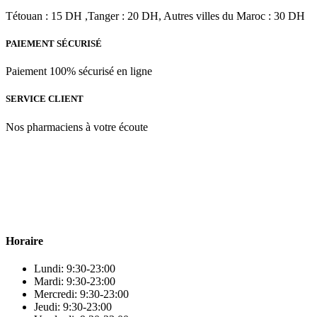
Tétouan : 15 DH ,Tanger : 20 DH, Autres villes du Maroc : 30 DH
PAIEMENT SÉCURISÉ
Paiement 100% sécurisé en ligne
SERVICE CLIENT
Nos pharmaciens à votre écoute
Para & beauty Tétouan votre destination pour la santé et le bien-être
! Nous sommes fiers d’offrir une vaste sélection de produits de
qualité pour répondre à tous vos besoins en matière de santé et de
beauté.
Horaire
Lundi: 9:30-23:00
Mardi: 9:30-23:00
Mercredi: 9:30-23:00
Jeudi: 9:30-23:00