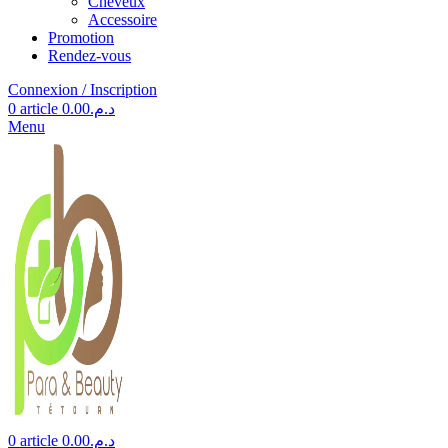
Cheveux
Accessoire
Promotion
Rendez-vous
Connexion / Inscription
0
article
0.00
د.م.
Menu
0
article
0.00
د.م.