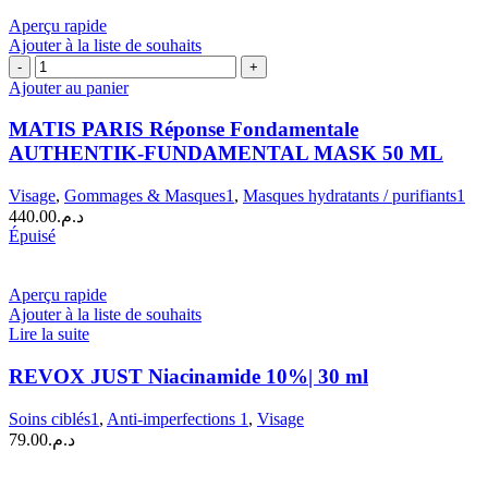
Aperçu rapide
Ajouter à la liste de souhaits
quantité
de
Ajouter au panier
MATIS
PARIS
MATIS PARIS Réponse Fondamentale
Réponse
AUTHENTIK-FUNDAMENTAL MASK 50 ML
Fondamentale
AUTHENTIK-
Visage
,
Gommages & Masques1
,
Masques hydratants / purifiants1
FUNDAMENTAL
440.00
د.م.
MASK
Épuisé
50
ML
Aperçu rapide
Ajouter à la liste de souhaits
Lire la suite
REVOX JUST Niacinamide 10%| 30 ml
Soins ciblés1
,
Anti-imperfections 1
,
Visage
79.00
د.م.