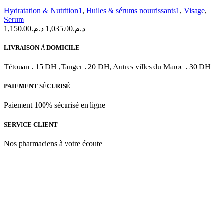
Summum
Hydratation & Nutrition1
,
Huiles & sérums nourrissants1
,
Visage
,
Serum
Le
Le
1,150.00
د.م.
1,035.00
د.م.
prix
prix
initial
actuel
LIVRAISON À DOMICILE
était :
est :
د.م.1,035.00.
د.م.1,150.00.
Tétouan : 15 DH ,Tanger : 20 DH, Autres villes du Maroc : 30 DH
PAIEMENT SÉCURISÉ
Paiement 100% sécurisé en ligne
SERVICE CLIENT
Nos pharmaciens à votre écoute
Para & beauty Tétouan votre destination pour la santé et le bien-être
! Nous sommes fiers d’offrir une vaste sélection de produits de
qualité pour répondre à tous vos besoins en matière de santé et de
beauté.