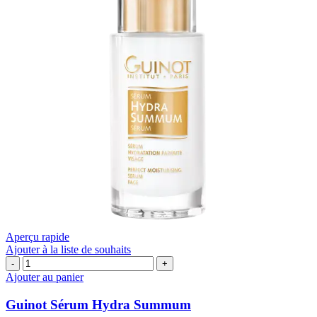
Aperçu rapide
Ajouter à la liste de souhaits
quantité
de
Ajouter au panier
Guinot
Sérum
Guinot Sérum Hydra Summum
Hydra