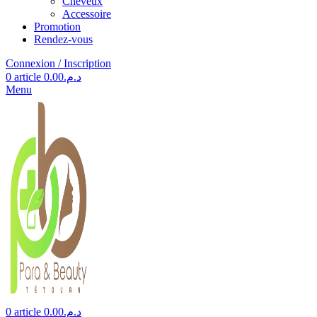
Cheveux
Accessoire
Promotion
Rendez-vous
Connexion / Inscription
0
article
0.00
د.م.
Menu
0
article
0.00
د.م.