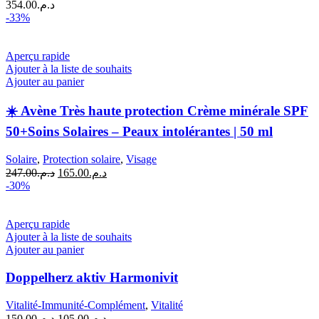
354.00
د.م.
-33%
Aperçu rapide
Ajouter à la liste de souhaits
Ajouter au panier
☀️ Avène Très haute protection Crème minérale SPF
50+Soins Solaires – Peaux intolérantes | 50 ml
Solaire
,
Protection solaire
,
Visage
Le
Le
247.00
د.م.
165.00
د.م.
prix
prix
-30%
initial
actuel
était :
est :
د.م.165.00.
د.م.247.00.
Aperçu rapide
Ajouter à la liste de souhaits
Ajouter au panier
Doppelherz aktiv Harmonivit
Vitalité-Immunité-Complément
,
Vitalité
Le
Le
150.00
د.م.
105.00
د.م.