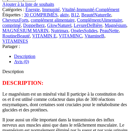
de
Ajouter à la liste de souhaits
Doppelherz
Catégories :
Énergie
,
Immunité
,
Vitalité-Immunité-Complément
aktiv
Étiquettes :
30 COMPRIMÉS
,
aktiv
,
B12
,
BeautéNaturelle
,
Magnésium
CheveuxForts
,
complément alimentaire
,
ComplémentAlimentaire
,
et
comprimé
,
Doppelherz
,
GlowNaturel
,
LevureDeBière
,
Magnésium
,
Vitamines
MAGNÉSIUM MARIN
,
Nutrimax
,
OnglesSolides
,
PeauNette
,
B12+C+E
RoutineBeauté
,
VITAMIN E
,
VITAMINC
,
VitamineB
,
VITAMINES
Partager :
Description
Avis (0)
Description
DESCRIPTION:
Le magnésium est un minéral vital Il participe à la constitution des
os et il est utilisé comme cofacteur dans plus de 300 réactions
enzymatiques, dont certaines sont cruciales pour le métabolisme des
glucides et des protéines.
Il joue aussi un rôle important dans la transmission des influx
nerveux aux muscles ainsi que dans le relâchement musculaire. Le
magnésium est normalement éliminé par la sueur et par voie urinaire.