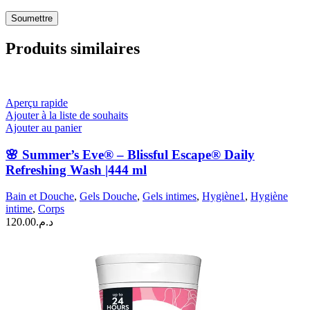
Produits similaires
Aperçu rapide
Ajouter à la liste de souhaits
Ajouter au panier
🌸 Summer’s Eve® – Blissful Escape® Daily
Refreshing Wash |444 ml
Bain et Douche
,
Gels Douche
,
Gels intimes
,
Hygiène1
,
Hygiène
intime
,
Corps
120.00
د.م.