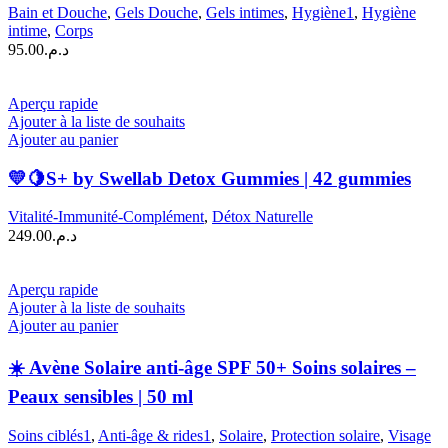
Bain et Douche
,
Gels Douche
,
Gels intimes
,
Hygiène1
,
Hygiène
intime
,
Corps
95.00
د.م.
Aperçu rapide
Ajouter à la liste de souhaits
Ajouter au panier
💛🍋S+ by Swellab Detox Gummies | 42 gummies
Vitalité-Immunité-Complément
,
Détox Naturelle
249.00
د.م.
Aperçu rapide
Ajouter à la liste de souhaits
Ajouter au panier
☀️ Avène Solaire anti-âge SPF 50+ Soins solaires –
Peaux sensibles | 50 ml
Soins ciblés1
,
Anti-âge & rides1
,
Solaire
,
Protection solaire
,
Visage