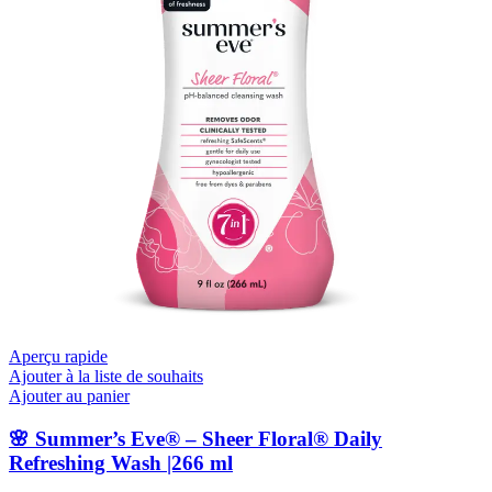
Aperçu rapide
Ajouter à la liste de souhaits
Ajouter au panier
🌸 Summer’s Eve® – Sheer Floral® Daily
Refreshing Wash |266 ml