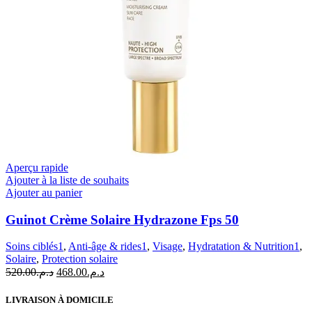
Aperçu rapide
Ajouter à la liste de souhaits
Ajouter au panier
Guinot Crème Solaire Hydrazone Fps 50
Soins ciblés1
,
Anti-âge & rides1
,
Visage
,
Hydratation & Nutrition1
,
Solaire
,
Protection solaire
Le
Le
520.00
د.م.
468.00
د.م.
prix
prix
initial
actuel
LIVRAISON À DOMICILE
était :
est :