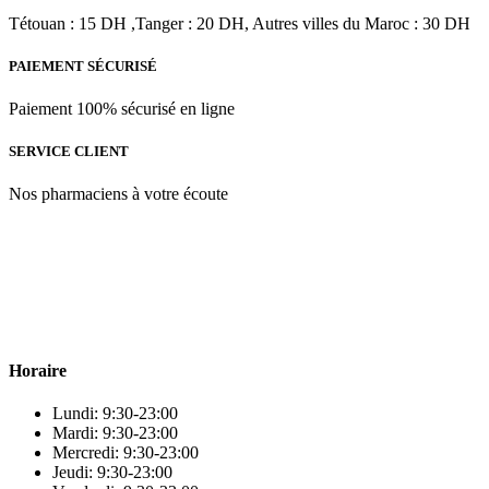
د.م.468.00.
د.م.520.00.
Tétouan : 15 DH ,Tanger : 20 DH, Autres villes du Maroc : 30 DH
PAIEMENT SÉCURISÉ
Paiement 100% sécurisé en ligne
SERVICE CLIENT
Nos pharmaciens à votre écoute
Para & beauty Tétouan votre destination pour la santé et le bien-être
! Nous sommes fiers d’offrir une vaste sélection de produits de
qualité pour répondre à tous vos besoins en matière de santé et de
beauté.
Horaire
Lundi: 9:30-23:00
Mardi: 9:30-23:00
Mercredi: 9:30-23:00
Jeudi: 9:30-23:00