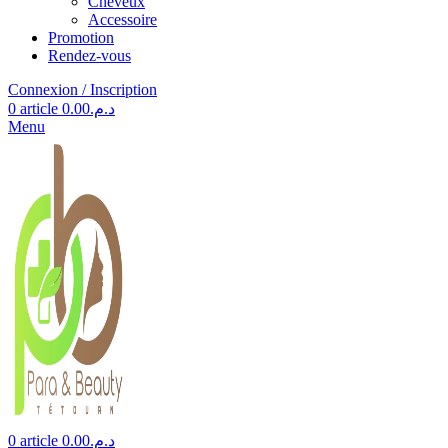
Cheveux
Accessoire
Promotion
Rendez-vous
Connexion / Inscription
0
article
0.00
د.م.
Menu
0
article
0.00
د.م.