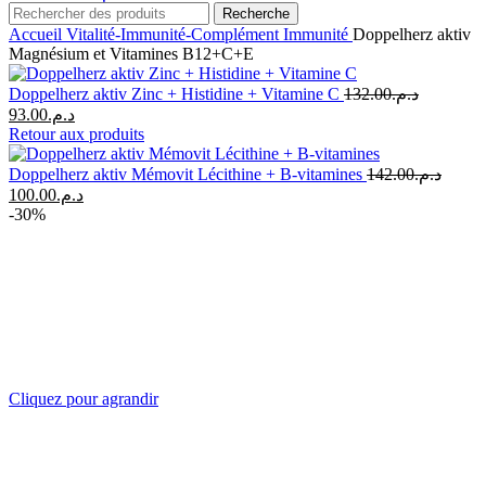
Recherche
Accueil
Vitalité-Immunité-Complément
Immunité
Doppelherz aktiv
Magnésium et Vitamines B12+C+E
Doppelherz aktiv Zinc + Histidine + Vitamine C
132.00
د.م.
Le
Le
93.00
د.م.
prix
prix
Retour aux produits
initial
actuel
était :
est :
Doppelherz aktiv Mémovit Lécithine + B-vitamines
142.00
د.م.
د.م.93.00.
د.م.132.00.
Le
Le
100.00
د.م.
prix
prix
-30%
initial
actuel
était :
est :
د.م.100.00.
د.م.142.00.
Cliquez pour agrandir