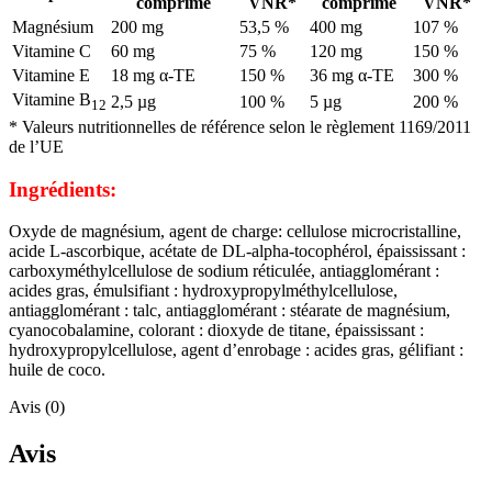
comprimé
VNR*
comprimé
VNR*
Magnésium
200 mg
53,5 %
400 mg
107 %
Vitamine C
60 mg
75 %
120 mg
150 %
Vitamine E
18 mg α-TE
150 %
36 mg α-TE
300 %
Vitamine B
2,5 µg
100 %
5 µg
200 %
12
*
Valeurs nutritionnelles de référence selon le règlement 1169/2011
de l’UE
Ingrédients:
Oxyde de magnésium, agent de charge: cellulose microcristalline,
acide L-ascorbique, acétate de DL-alpha-tocophérol, épaississant :
carboxyméthylcellulose de sodium réticulée, antiagglomérant :
acides gras, émulsifiant : hydroxypropylméthylcellulose,
antiagglomérant : talc, antiagglomérant : stéarate de magnésium,
cyanocobalamine, colorant : dioxyde de titane, épaississant :
hydroxypropylcellulose, agent d’enrobage : acides gras, gélifiant :
huile de coco.
Avis (0)
Avis