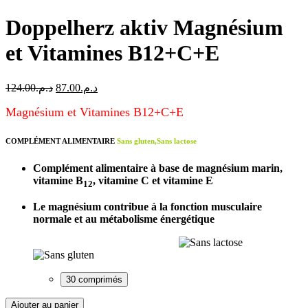
Doppelherz aktiv Magnésium
et Vitamines B12+C+E
Le
Le
124.00
د.م.
87.00
د.م.
prix
prix
Magnésium et Vitamines B12+C+E
initial
actuel
était :
est :
د.م.87.00.
د.م.124.00.
COMPLÉMENT ALIMENTAIRE
Sans gluten,Sans lactose
Complément alimentaire à base de magnésium marin,
vitamine B
, vitamine C et vitamine E
12
Le magnésium contribue à la fonction musculaire
normale et au métabolisme énergétique
30 comprimés
quantité
Ajouter au panier