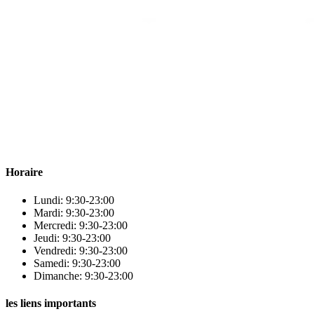
Para & beauty Tétouan votre destination pour la santé et le bien-être
! Nous sommes fiers d’offrir une vaste sélection de produits de
qualité pour répondre à tous vos besoins en matière de santé et de
beauté.
Horaire
Lundi: 9:30-23:00
Mardi: 9:30-23:00
Mercredi: 9:30-23:00
Jeudi: 9:30-23:00
Vendredi: 9:30-23:00
Samedi: 9:30-23:00
Dimanche: 9:30-23:00
les liens importants