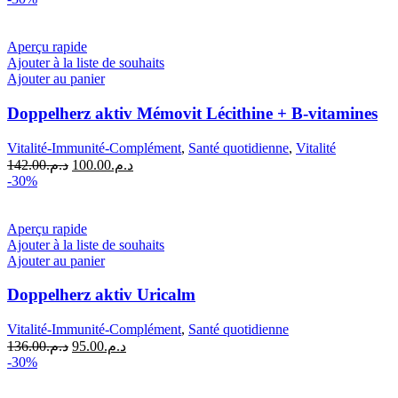
initial
actuel
était :
est :
د.م.87.00.
د.م.124.00.
Aperçu rapide
Ajouter à la liste de souhaits
Ajouter au panier
Doppelherz aktiv Mémovit Lécithine + B-vitamines
Vitalité-Immunité-Complément
,
Santé quotidienne
,
Vitalité
Le
Le
142.00
د.م.
100.00
د.م.
prix
prix
-30%
initial
actuel
était :
est :
د.م.100.00.
د.م.142.00.
Aperçu rapide
Ajouter à la liste de souhaits
Ajouter au panier
Doppelherz aktiv Uricalm
Vitalité-Immunité-Complément
,
Santé quotidienne
Le
Le
136.00
د.م.
95.00
د.م.
prix
prix
-30%
initial
actuel
était :
est :