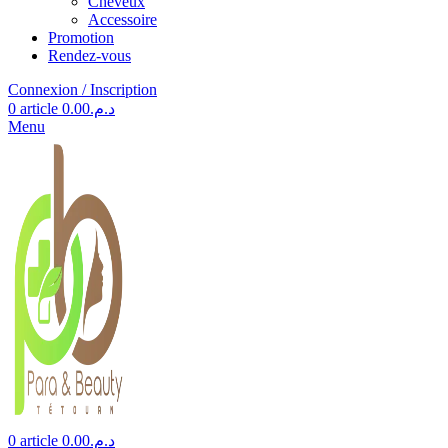
Cheveux
Accessoire
Promotion
Rendez-vous
Connexion / Inscription
0
article
0.00
د.م.
Menu
0
article
0.00
د.م.