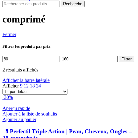
Recherche
comprimé
Fermer
Filtrer les produits par prix
Prix
Prix
Filtrer
min
max
2 résultats affichés
Afficher la barre latérale
Afficher
9
12
18
24
-30%
Aperçu rapide
Ajouter à la liste de souhaits
Ajouter au panier
💊Perfectil Triple Action | Peau, Cheveux, Ongles –