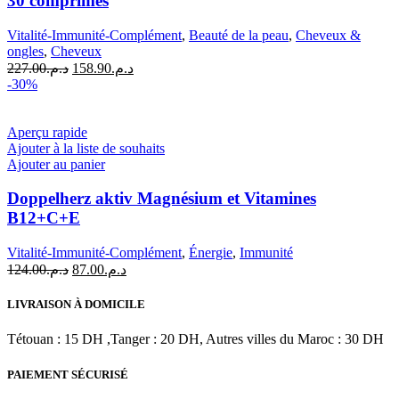
30 comprimés
Vitalité-Immunité-Complément
,
Beauté de la peau
,
Cheveux &
ongles
,
Cheveux
Le
Le
227.00
د.م.
158.90
د.م.
prix
prix
-30%
initial
actuel
était :
est :
د.م.158.90.
د.م.227.00.
Aperçu rapide
Ajouter à la liste de souhaits
Ajouter au panier
Doppelherz aktiv Magnésium et Vitamines
B12+C+E
Vitalité-Immunité-Complément
,
Énergie
,
Immunité
Le
Le
124.00
د.م.
87.00
د.م.
prix
prix
initial
actuel
LIVRAISON À DOMICILE
était :
est :
د.م.87.00.
د.م.124.00.
Tétouan : 15 DH ,Tanger : 20 DH, Autres villes du Maroc : 30 DH
PAIEMENT SÉCURISÉ