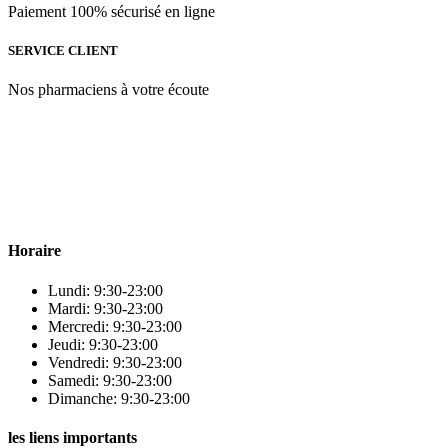
Paiement 100% sécurisé en ligne
SERVICE CLIENT
Nos pharmaciens à votre écoute
Para & beauty Tétouan votre destination pour la santé et le bien-être
! Nous sommes fiers d’offrir une vaste sélection de produits de
qualité pour répondre à tous vos besoins en matière de santé et de
beauté.
Horaire
Lundi: 9:30-23:00
Mardi: 9:30-23:00
Mercredi: 9:30-23:00
Jeudi: 9:30-23:00
Vendredi: 9:30-23:00
Samedi: 9:30-23:00
Dimanche: 9:30-23:00
les liens importants