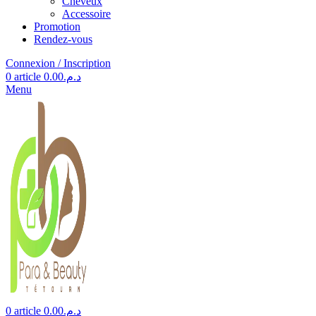
Cheveux
Accessoire
Promotion
Rendez-vous
Connexion / Inscription
0
article
0.00
د.م.
Menu
0
article
0.00
د.م.