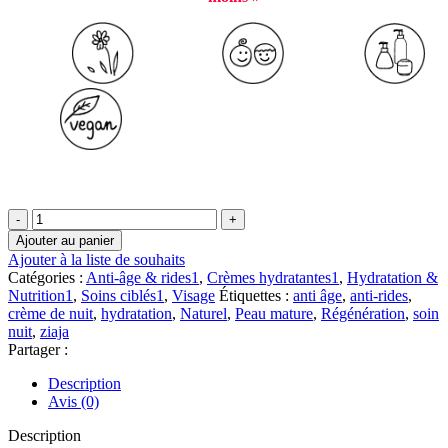
quantité
de
Ajouter au panier
🧴
Ajouter à la liste de souhaits
💕
Catégories :
Anti-âge & rides1
,
Crèmes hydratantes1
,
Hydratation &
🌙
Nutrition1
,
Soins ciblés1
,
Visage
Étiquettes :
anti âge
,
anti-rides
,
Ziaja
crème de nuit
,
hydratation
,
Naturel
,
Peau mature
,
Régénération
,
soin
–
nuit
,
ziaja
Rose
Partager :
Butter
Crème
Description
de
Avis (0)
nuit
Anti-
Description