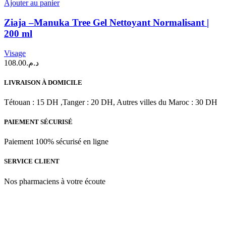
de
Ajouter au panier
ML
Ziaja
–
Ziaja –Manuka Tree Gel Nettoyant Normalisant |
Manuka
200 ml
Tree
Gel
Visage
Nettoyant
108.00
د.م.
Normalisant
|
200
LIVRAISON À DOMICILE
ml
Tétouan : 15 DH ,Tanger : 20 DH, Autres villes du Maroc : 30 DH
PAIEMENT SÉCURISÉ
Paiement 100% sécurisé en ligne
SERVICE CLIENT
Nos pharmaciens à votre écoute
Para & beauty Tétouan votre destination pour la santé et le bien-être
! Nous sommes fiers d’offrir une vaste sélection de produits de