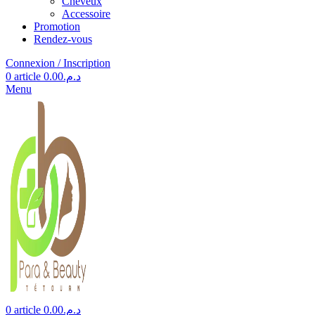
Cheveux
Accessoire
Promotion
Rendez-vous
Connexion / Inscription
0
article
0.00
د.م.
Menu
0
article
0.00
د.م.