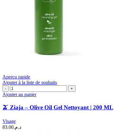
Aperçu rapide
Ajouter à la liste de souhaits
quantité
de
Ajouter au panier
🫒
🫒 Ziaja – Olive Oil Gel Nettoyant | 200 ML
Ziaja
–
Olive
Visage
Oil
83.00
د.م.
Gel
Nettoyant