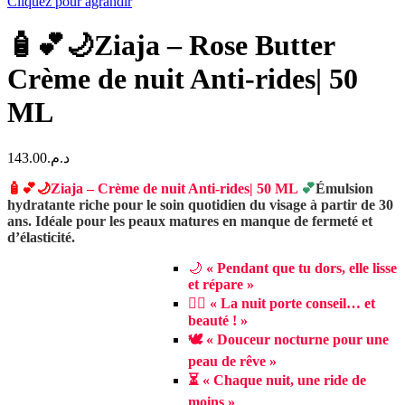
Cliquez pour agrandir
🧴💕🌙Ziaja – Rose Butter
Crème de nuit Anti-rides| 50
ML
143.00
د.م.
🧴💕🌙
Ziaja – Crème de nuit Anti-rides| 50 ML
💕
Émulsion
hydratante riche pour le soin quotidien du visage à partir de 30
ans. Idéale pour les peaux matures en manque de fermeté et
d’élasticité.
🌙
« Pendant que tu dors, elle lisse
et répare »
🧖‍♀️ « La nuit porte conseil… et
beauté ! »
🕊️ « Douceur nocturne pour une
peau de rêve »
⏳ « Chaque nuit, une ride de
moins »