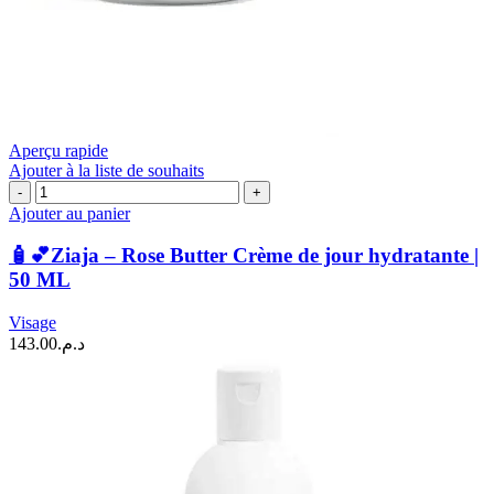
Aperçu rapide
Ajouter à la liste de souhaits
quantité
de
Ajouter au panier
🧴
💕
🧴💕Ziaja – Rose Butter Crème de jour hydratante |
Ziaja
50 ML
–
Rose
Visage
Butter
143.00
د.م.
Crème
de
jour
hydratante
|
50
ML