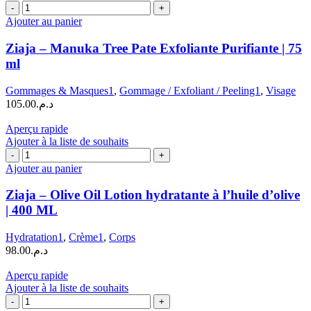
quantité
de
Ajouter au panier
Ziaja
–
Ziaja – Manuka Tree Pate Exfoliante Purifiante | 75
Manuka
ml
Tree
Pate
Gommages & Masques1
,
Gommage / Exfoliant / Peeling1
,
Visage
Exfoliante
105.00
د.م.
Purifiante
|
Aperçu rapide
75
Ajouter à la liste de souhaits
ml
quantité
de
Ajouter au panier
Ziaja
–
Ziaja – Olive Oil Lotion hydratante à l’huile d’olive
Olive
| 400 ML
Oil
Lotion
Hydratation1
,
Crème1
,
Corps
hydratante
98.00
د.م.
à
l'huile
Aperçu rapide
d'olive
Ajouter à la liste de souhaits
|
quantité
400