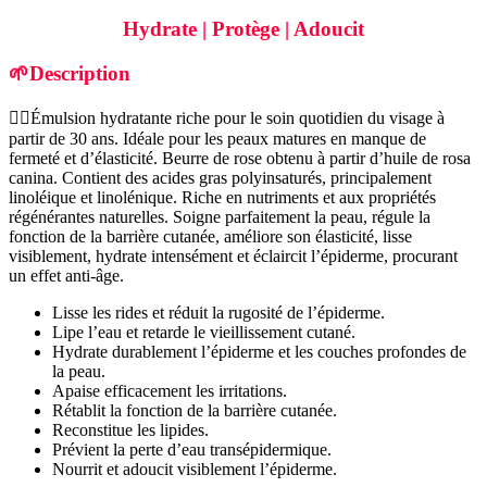
rides|
50
Hydrate | Protège | Adoucit
ML
🌱Description
🧖‍♀️Émulsion hydratante riche pour le soin quotidien du visage à
partir de 30 ans. Idéale pour les peaux matures en manque de
fermeté et d’élasticité. Beurre de rose obtenu à partir d’huile de rosa
canina. Contient des acides gras polyinsaturés, principalement
linoléique et linolénique. Riche en nutriments et aux propriétés
régénérantes naturelles. Soigne parfaitement la peau, régule la
fonction de la barrière cutanée, améliore son élasticité, lisse
visiblement, hydrate intensément et éclaircit l’épiderme, procurant
un effet anti-âge.
Lisse les rides et réduit la rugosité de l’épiderme.
Lipe l’eau et retarde le vieillissement cutané.
Hydrate durablement l’épiderme et les couches profondes de
la peau.
Apaise efficacement les irritations.
Rétablit la fonction de la barrière cutanée.
Reconstitue les lipides.
Prévient la perte d’eau transépidermique.
Nourrit et adoucit visiblement l’épiderme.