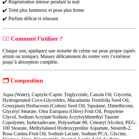
✔️ Régénération intense pendant la nuit
✔️ Teint plus lumineux et peau plus ferme
✔️ Parfum délicat et relaxant
🧖‍♀️
Comment l’utiliser ?
Chaque soir, appliquez une noisette de crème sur peau propre (après
sérum ou tonique). Massez délicatement du centre vers l’extérieur
jusqu’à absorption complète.
🗂️
Composition
Aqua (Water), Caprylic/Capric Triglyceride, Canola Oil, Glycerin,
Hydrogenated Coco-Glycerides, Macadamia Ternifolia Seed Oil,
Gossypium Herbaceum (Cotton) Seed Oil, Squalane, Dimethicone,
Glyceryl Stearate, Olea Europaea (Olive) Fruit Oil, Propylene
Glycol, Sodium Acrylate/Sodium Acryloyldimethyl Taurate
Copolymer, Isohexadecane, Polysorbate 80, Cetearyl Alcohol, PEG-
100 Stearate, Methylsilanol Hydroxyproline Aspartate, Steareth-2,
Rosa Canina Fruit Oil, Sodium Lactate, Sodium PCA, Glycine,