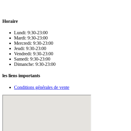
qualité pour répondre à tous vos besoins en matière de santé et de
beauté.
Horaire
Lundi: 9:30-23:00
Mardi: 9:30-23:00
Mercredi: 9:30-23:00
Jeudi: 9:30-23:00
Vendredi: 9:30-23:00
Samedi: 9:30-23:00
Dimanche: 9:30-23:00
les liens importants
Conditions générales de vente