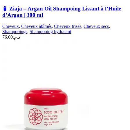
🧴
Ziaja
🧴 Ziaja – Argan Oil Shampoing Lissant à l’Huile
–
d’Argan | 300 ml
Argan
Oil
Cheveux
,
Cheveux abîmés
,
Cheveux frisés
,
Cheveux secs
,
Shampoing
Shampooings
,
Shampooing hydratant
Lissant
76.00
د.م.
à
l’Huile
d’Argan
|
300
ml