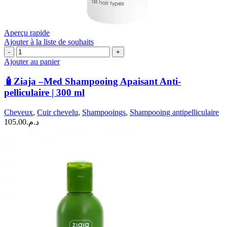
Aperçu rapide
Ajouter à la liste de souhaits
quantité
de
Ajouter au panier
🧴
Ziaja
🧴Ziaja –Med Shampooing Apaisant Anti-
–
pelliculaire | 300 ml
Med
Shampooing
Cheveux
,
Cuir chevelu
,
Shampooings
,
Shampooing antipelliculaire
Apaisant
105.00
د.م.
Anti-
pelliculaire
|
300
ml