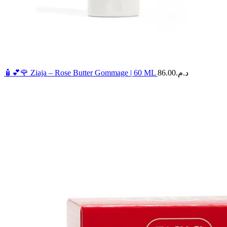
🧴💕🌹 Ziaja – Rose Butter Gommage | 60 ML
86.00
د.م.