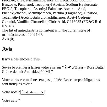
Fructose, Urea, Niacinamide, Inositol, Lactic Acid, Sodium
Benzoate, Panthenol, Tocopheryl Acetate, Sodium Hyaluronate,
PEG-8, Tocopherol, Ascorbyl Palmitate, Ascorbic Acid,
Phenoxyethanol, Methylparaben, Parfum (Fragrance), Linalool,
Tetramethyl Acetyloctahydronaphthalenes, Acetyl Cedrene,
Geraniol, Vanillin, Citronellol, Citric Acid, CI 16035 (FD&C Red
No. 40).
The list of ingredients is consistent with the current state of
manufacture as of 2024-07.
Avis (0)
Avis
Il n’y a pas encore d’avis.
Soyez le premier à laisser votre avis sur “🧴💕🌙Ziaja – Rose Butter
Crème de nuit Anti-rides| 50 ML”
Votre adresse e-mail ne sera pas publiée.
Les champs obligatoires
sont indiqués avec
*
Votre note
*
Votre avis
*