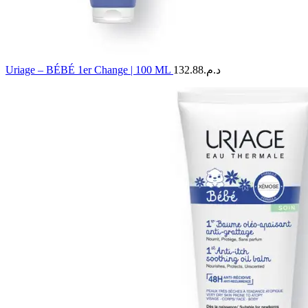
Uriage – BÉBÉ 1er Change | 100 ML
132.88
د.م.