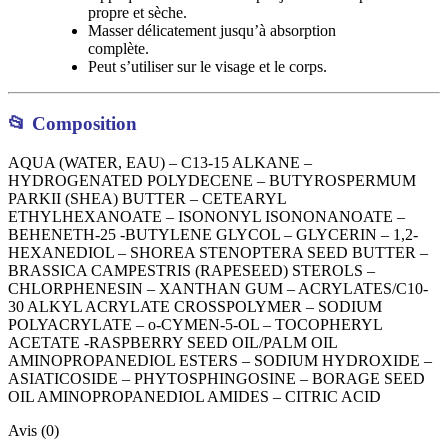
propre et sèche.
Masser délicatement jusqu’à absorption
complète.
Peut s’utiliser sur le visage et le corps.
📂
Composition
AQUA (WATER, EAU) – C13-15 ALKANE –
HYDROGENATED POLYDECENE – BUTYROSPERMUM
PARKII (SHEA) BUTTER – CETEARYL
ETHYLHEXANOATE – ISONONYL ISONONANOATE –
BEHENETH-25 -BUTYLENE GLYCOL – GLYCERIN – 1,2-
HEXANEDIOL – SHOREA STENOPTERA SEED BUTTER –
BRASSICA CAMPESTRIS (RAPESEED) STEROLS –
CHLORPHENESIN – XANTHAN GUM – ACRYLATES/C10-
30 ALKYL ACRYLATE CROSSPOLYMER – SODIUM
POLYACRYLATE – o-CYMEN-5-OL – TOCOPHERYL
ACETATE -RASPBERRY SEED OIL/PALM OIL
AMINOPROPANEDIOL ESTERS – SODIUM HYDROXIDE –
ASIATICOSIDE – PHYTOSPHINGOSINE – BORAGE SEED
OIL AMINOPROPANEDIOL AMIDES – CITRIC ACID
Avis (0)