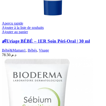
Aperçu rapide
Ajouter à la liste de souhaits
Ajouter au panier
👶Uriage BÉBÉ – 1ER Soin Péri-Oral | 30 ml
Bébé&Maman1
,
Bébés
,
Visage
78.50
د.م.