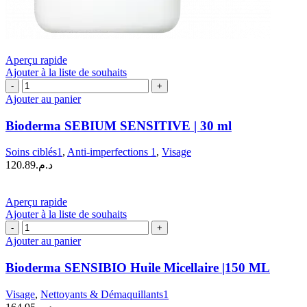
Aperçu rapide
Ajouter à la liste de souhaits
quantité
de
Ajouter au panier
Bioderma
SEBIUM
Bioderma SEBIUM SENSITIVE | 30 ml
SENSITIVE
|
Soins ciblés1
,
Anti-imperfections 1
,
Visage
30
120.89
د.م.
ml
Aperçu rapide
Ajouter à la liste de souhaits
quantité
de
Ajouter au panier
Bioderma
SENSIBIO
Bioderma SENSIBIO Huile Micellaire |150 ML
Huile
Micellaire
Visage
,
Nettoyants & Démaquillants1
|150