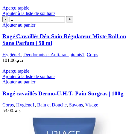
Aperçu rapide
Ajouter à la liste de souhaits
quantité
de
Ajouter au panier
Rogé Cavaillès
Déo‑Soin
Rogé Cavaillès Déo‑Soin Régulateur Mixte Roll‑on
Régulateur
Sans Parfum | 50 ml
Mixte
Roll‑on
Hygiène1
,
Déodorants et Anti-transpirants1
,
Corps
Sans
101.00
د.م.
Parfum
|
Aperçu rapide
50 ml
Ajouter à la liste de souhaits
Ajouter au panier
Rogé cavaillès Dermo-U.H.T. Pain Surgras | 100g
Corps
,
Hygiène1
,
Bain et Douche
,
Savons
,
Visage
53.00
د.م.