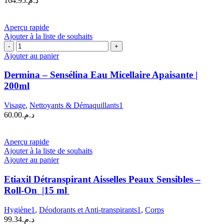
164.95
د.م.
ML
Aperçu rapide
Ajouter à la liste de souhaits
quantité
de
Ajouter au panier
Dermina
–
Dermina – Sensélina Eau Micellaire Apaisante |
Sensélina
200ml
Eau
Micellaire
Visage
,
Nettoyants & Démaquillants1
Apaisante
60.00
د.م.
|
200ml
Aperçu rapide
Ajouter à la liste de souhaits
Ajouter au panier
Etiaxil Détranspirant Aisselles Peaux Sensibles –
Roll-On |15 ml
Hygiène1
,
Déodorants et Anti-transpirants1
,
Corps
99.34
د.م.