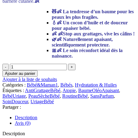
barrière cutanée.
👶
🧸👶 La tendresse d’un baume pour les
peaux les plus fragiles.
💧👶 Un cocon d’huile et de douceur
pour apaiser bébé.
👶 👶Stop aux grattages, vive les câlins !
🌿👶 Naturellement apaisant,
scientifiquement protecteur.
🎀👶 Le soin réconfort idéal dès la
naissance.
quantité
de
Ajouter au panier
Uriage
Ajouter à la liste de souhaits
–
Catégories :
Bébé&Maman1
,
Bébés
,
Hydratation & Huiles
BÉBÉ
Étiquettes :
AntiGrattageBébé
,
Atopie
,
BaumeOléoApaisant
,
1er
BébéUriage
,
PeauSècheBébé
,
RoutineBébé
,
SansParfum
,
Baume
SoinDouceur
,
UriageBébé
Oléo-
Partager :
Apaisant
Anti-
Description
Grattage
Avis (0)
|
200
Description