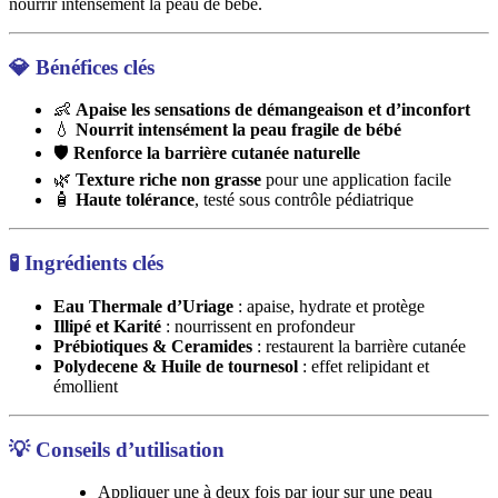
nourrir intensément la peau de bébé.
💎
Bénéfices clés
👶
Apaise les sensations de démangeaison et d’inconfort
💧
Nourrit intensément la peau fragile de bébé
🛡️
Renforce la barrière cutanée naturelle
🌿
Texture riche non grasse
pour une application facile
🧴
Haute tolérance
, testé sous contrôle pédiatrique
🧪
Ingrédients clés
Eau Thermale d’Uriage
: apaise, hydrate et protège
Illipé et Karité
: nourrissent en profondeur
Prébiotiques & Ceramides
: restaurent la barrière cutanée
Polydecene & Huile de tournesol
: effet relipidant et
émollient
💡
Conseils d’utilisation
Appliquer une à deux fois par jour sur une peau