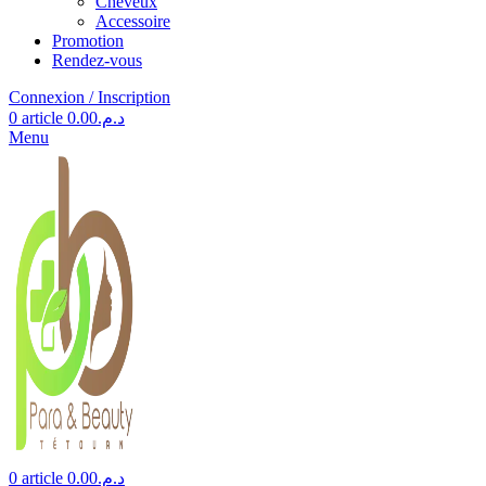
Cheveux
Accessoire
Promotion
Rendez-vous
Connexion / Inscription
0
article
0.00
د.م.
Menu
0
article
0.00
د.م.