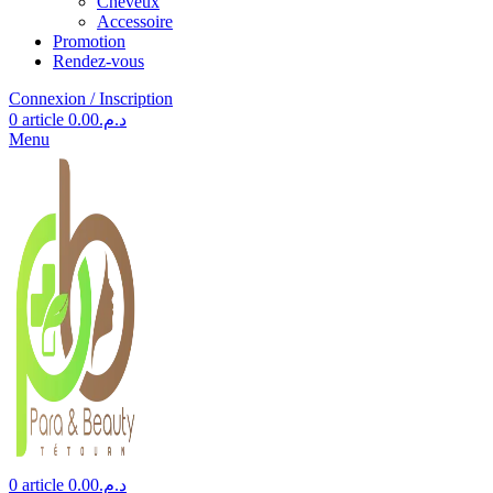
Cheveux
Accessoire
Promotion
Rendez-vous
Connexion / Inscription
0
article
0.00
د.م.
Menu
0
article
0.00
د.م.