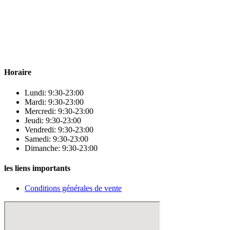
Para & beauty Tétouan votre destination pour la santé et le bien-être
! Nous sommes fiers d’offrir une vaste sélection de produits de
qualité pour répondre à tous vos besoins en matière de santé et de
beauté.
Horaire
Lundi: 9:30-23:00
Mardi: 9:30-23:00
Mercredi: 9:30-23:00
Jeudi: 9:30-23:00
Vendredi: 9:30-23:00
Samedi: 9:30-23:00
Dimanche: 9:30-23:00
les liens importants
Conditions générales de vente