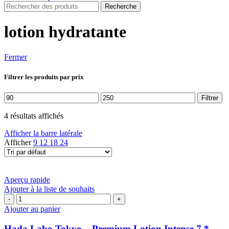
Recherche
lotion hydratante
Fermer
Filtrer les produits par prix
Prix
Prix
Filtrer
min
max
4 résultats affichés
Afficher la barre latérale
Afficher
9
12
18
24
Aperçu rapide
Ajouter à la liste de souhaits
quantité
de
Ajouter au panier
Hada
Labo
Hada Labo Tokyo – Premium Lotion Intense 7 *