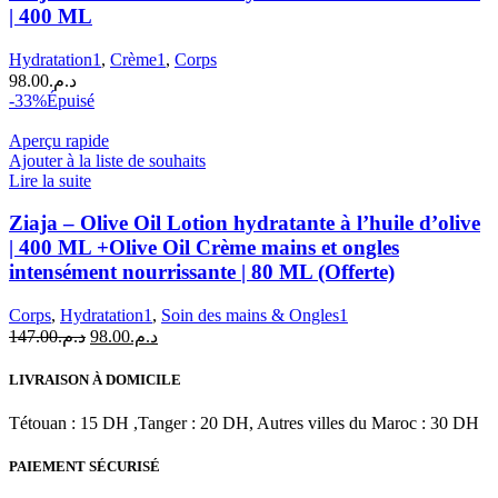
Olive
| 400 ML
Oil
Lotion
Hydratation1
,
Crème1
,
Corps
hydratante
98.00
د.م.
à
-33%
Épuisé
l'huile
d'olive
Aperçu rapide
|
Ajouter à la liste de souhaits
400
Lire la suite
ML
Ziaja – Olive Oil Lotion hydratante à l’huile d’olive
| 400 ML +Olive Oil Crème mains et ongles
intensément nourrissante | 80 ML (Offerte)
Corps
,
Hydratation1
,
Soin des mains & Ongles1
Le
Le
147.00
د.م.
98.00
د.م.
prix
prix
initial
actuel
LIVRAISON À DOMICILE
était :
est :
د.م.98.00.
د.م.147.00.
Tétouan : 15 DH ,Tanger : 20 DH, Autres villes du Maroc : 30 DH
PAIEMENT SÉCURISÉ