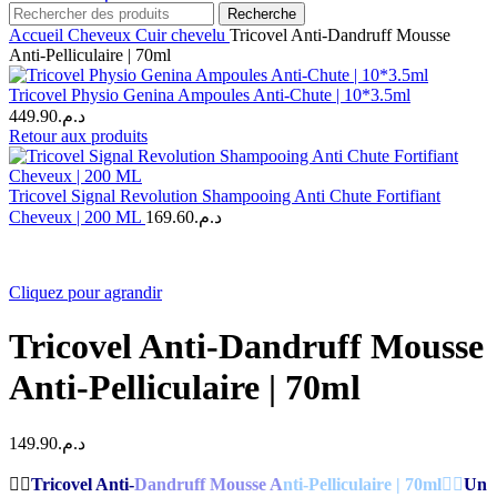
Recherche
Accueil
Cheveux
Cuir chevelu
Tricovel Anti-Dandruff Mousse
Anti-Pelliculaire | 70ml
Tricovel Physio Genina Ampoules Anti-Chute | 10*3.5ml
449.90
د.م.
Retour aux produits
Tricovel Signal Revolution Shampooing Anti Chute Fortifiant
Cheveux | 200 ML
169.60
د.م.
Cliquez pour agrandir
Tricovel Anti-Dandruff Mousse
Anti-Pelliculaire | 70ml
149.90
د.م.
💇‍♀️
Tricovel Anti-
Dandruff Mousse A
nti-Pelliculaire | 70ml
💇‍♀️
Un