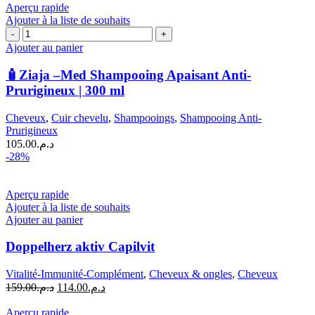
Aperçu rapide
|
Ajouter à la liste de souhaits
300
quantité
ml
de
Ajouter au panier
🧴
Ziaja
🧴Ziaja –Med Shampooing Apaisant Anti-
–
Prurigineux | 300 ml
Med
Shampooing
Cheveux
,
Cuir chevelu
,
Shampooings
,
Shampooing Anti-
Apaisant
Prurigineux
Anti-
105.00
د.م.
Prurigineux
-28%
|
300
ml
Aperçu rapide
Ajouter à la liste de souhaits
Ajouter au panier
Doppelherz aktiv Capilvit
Vitalité-Immunité-Complément
,
Cheveux & ongles
,
Cheveux
Le
Le
159.00
د.م.
114.00
د.م.
prix
prix
initial
actuel
Aperçu rapide