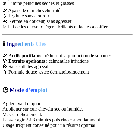
❄️ Élimine pellicules sèches et grasses
🌿 Apaise le cuir chevelu irrité
💧 Hydrate sans alourdir
🧼 Nettoie en douceur, sans agresser
✨ Laisse les cheveux légers, brillants et faciles à coiffer
🧪
Ingr
édient
s Clés
🌿
Actifs purifiants
: réduisent la production de squames
🍃
Extraits apaisants
: calment les irritations
🚫 Sans sulfates agressifs
🧴 Formule douce testée dermatologiquement
🕒
Mod
e d’em
ploi
Agiter avant emploi.
Appliquer sur cuir chevelu sec ou humide.
Masser délicatement.
Laisser agir 2 à 3 minutes puis rincer abondamment.
Usage fréquent conseillé pour un résultat optimal.