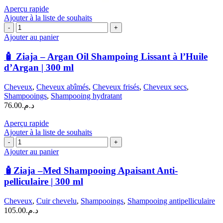
Aperçu rapide
Ajouter à la liste de souhaits
quantité
de
Ajouter au panier
🧴
Ziaja
🧴 Ziaja – Argan Oil Shampoing Lissant à l’Huile
–
d’Argan | 300 ml
Argan
Oil
Cheveux
,
Cheveux abîmés
,
Cheveux frisés
,
Cheveux secs
,
Shampoing
Shampooings
,
Shampooing hydratant
Lissant
76.00
د.م.
à
l’Huile
Aperçu rapide
d’Argan
Ajouter à la liste de souhaits
|
quantité
300
de
Ajouter au panier
ml
🧴
Ziaja
🧴Ziaja –Med Shampooing Apaisant Anti-
–
pelliculaire | 300 ml
Med
Shampooing
Cheveux
,
Cuir chevelu
,
Shampooings
,
Shampooing antipelliculaire
Apaisant
105.00
د.م.
Anti-
pelliculaire