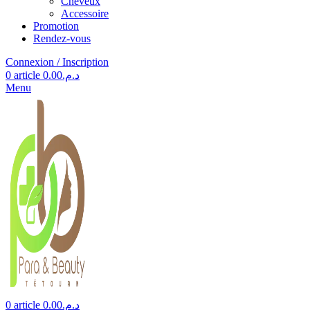
Cheveux
Accessoire
Promotion
Rendez-vous
Connexion / Inscription
0
article
0.00
د.م.
Menu
0
article
0.00
د.م.