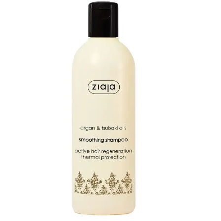
initial
actuel
Intense
était :
est :
|
د.م.173.40.
د.م.260.00.
150
ml