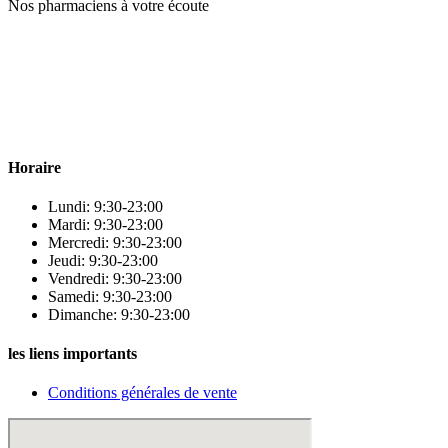
Nos pharmaciens à votre écoute
Para & beauty Tétouan votre destination pour la santé et le bien-être
! Nous sommes fiers d’offrir une vaste sélection de produits de
qualité pour répondre à tous vos besoins en matière de santé et de
beauté.
Horaire
Lundi: 9:30-23:00
Mardi: 9:30-23:00
Mercredi: 9:30-23:00
Jeudi: 9:30-23:00
Vendredi: 9:30-23:00
Samedi: 9:30-23:00
Dimanche: 9:30-23:00
les liens importants
Conditions générales de vente