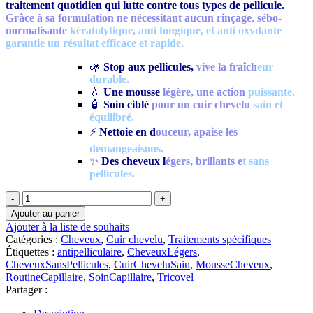
traitement quotidien qui lutte contre tous types de pellicule.
Grâce à sa formulation ne nécessitant aucun rinçage, sébo-
normalisante
kératolytique, anti fongique, et anti oxydante
garantie un résultat efficace et rapide.
🌿
Stop aux pellicules,
vive la fraîch
eur
durable.
💧
Une mousse
légère, une action
puissante.
🧴
Soin ciblé
pour un cuir chevelu
sain et
équilibré.
⚡
Nettoie en d
ouceur, apaise les
démangeaisons.
✨
Des cheveux l
égers, brillants e
t sans
pellicules.
quantité
de
Ajouter au panier
Tricovel
Ajouter à la liste de souhaits
Anti-
Catégories :
Cheveux
,
Cuir chevelu
,
Traitements spécifiques
Dandruff
Étiquettes :
antipelliculaire
,
CheveuxLégers
,
Mousse
CheveuxSansPellicules
,
CuirCheveluSain
,
MousseCheveux
,
Anti-
RoutineCapillaire
,
SoinCapillaire
,
Tricovel
Pelliculaire
Partager :
|
70ml