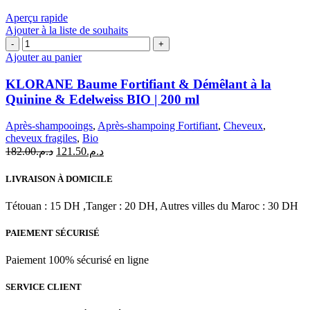
ml
Aperçu rapide
Ajouter à la liste de souhaits
quantité
de
Ajouter au panier
KLORANE
Baume
KLORANE Baume Fortifiant & Démêlant à la
Fortifiant
Quinine & Edelweiss BIO | 200 ml
&
Démêlant
Après-shampooings
,
Après-shampoing Fortifiant
,
Cheveux
,
à
cheveux fragiles
,
Bio
la
Le
Le
182.00
د.م.
121.50
د.م.
Quinine
prix
prix
&
initial
actuel
Edelweiss
LIVRAISON À DOMICILE
était :
est :
BIO
د.م.121.50.
د.م.182.00.
|
Tétouan : 15 DH ,Tanger : 20 DH, Autres villes du Maroc : 30 DH
200
ml
PAIEMENT SÉCURISÉ
Paiement 100% sécurisé en ligne
SERVICE CLIENT