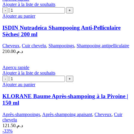
était :
est :
Ajouter à la liste de souhaits
quantité
د.م.159.00.
د.م.114.00.
de
Ajouter au panier
ISDIN
Nutradeica
ISDIN Nutradeica Shampooing Anti‑Pelliculaire
Shampooing
Sèches| 200 ml
Anti‑Pelliculaire
Sèches|
Cheveux
,
Cuir chevelu
,
Shampooings
,
Shampooing antipelliculaire
200 ml
210.00
د.م.
Aperçu rapide
Ajouter à la liste de souhaits
quantité
de
Ajouter au panier
KLORANE
Baume
KLORANE Baume Après-shampoing à la Pivoine |
Après-
150 ml
shampoing
à
Après-shampooings
,
Après-shampoing apaisant
,
Cheveux
,
Cuir
la
chevelu
Pivoine
121.50
د.م.
|
-33%
150