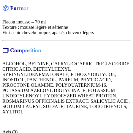
📦
Fo
rm
at
Flacon mousse – 70 ml
Texture : mousse légère et aérienne
Fini : cuir chevelu propre, apaisé, cheveux légers
🗂 Com
po
sition
ALCOHOL, BETAINE, CAPRYLIC/CAPRIC TRIGLYCERIDE,
CITRIC ACID, DIETHYLHEXYL
SYRINGYLIDENEMALONATE, ETHOXYDIGLYCOL,
INOSITOL, PANTHENOL, PARFUM, PHYTIC ACID,
PIROCTONE OLAMINE, POLYQUATERNIUM-16,
POTASSIUM AZELOYL DIGLYCINATE, POTASSIUM
UNDECYLENOYL HYDROLYZED WHEAT PROTEIN,
ROSMARINUS OFFICINALIS EXTRACT, SALICYLIC ACID,
SODIUM LAURYL SULFATE, TAURINE, TOCOTRIENOLS,
XYLITOL
Avis (0)