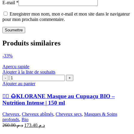
E-mail
*
Enregistrer mon nom, mon e-mail et mon site dans le navigateur
pour mon prochain commentaire.
Produits similaires
-33%
Aperçu rapide
Ajouter à la liste de souhaits
quantité
de
Ajouter au panier
🧖‍♀️
🌰
🧖‍♀️ 🌰KLORANE Masque au Cupuaçu BIO –
KLORANE
Nutrition Intense | 150 ml
Masque
au
Cheveux
,
Cheveux abîmés
,
Cheveux secs
,
Masques & Soins
Cupuaçu
profonds
,
Bio
BIO
Le
Le
260.00
د.م.
173.40
د.م.
–
prix
prix
Nutrition