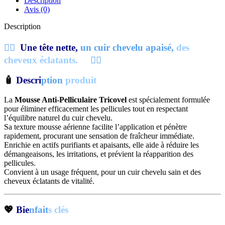
Description
Avis (0)
Description
💇‍♀️
Une tête nette,
un cuir chevelu apaisé,
des
cheveux éclatants.
💇‍♀️
🧴
Descri
ption
produit
La
Mousse Anti-Pelliculaire Tricovel
est spécialement formulée
pour éliminer efficacement les pellicules tout en respectant
l’équilibre naturel du cuir chevelu.
Sa texture mousse aérienne facilite l’application et pénètre
rapidement, procurant une sensation de fraîcheur immédiate.
Enrichie en actifs purifiants et apaisants, elle aide à réduire les
démangeaisons, les irritations, et prévient la réapparition des
pellicules.
Convient à un usage fréquent, pour un cuir chevelu sain et des
cheveux éclatants de vitalité.
💖
Bie
nfait
s clés