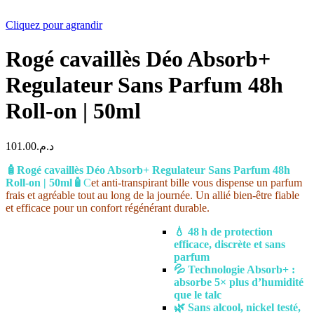
Cliquez pour agrandir
Rogé cavaillès Déo Absorb+
Regulateur Sans Parfum 48h
Roll-on | 50ml
101.00
د.م.
🧴
Rogé cavaillès Déo
Absorb+ Regulateur Sans Parfum 48h
Roll-on | 50ml
🧴
C
et anti-transpirant bille vous dispense un parfum
frais et agréable tout au long de la journée. Un allié bien-être fiable
et efficace pour un confort régénérant durable.
💧 48 h de protection
efficace, discrète et sans
parfum
💦 Technologie Absorb+ :
absorbe 5× plus d’humidité
que le talc
🌿 Sans alcool, nickel testé,