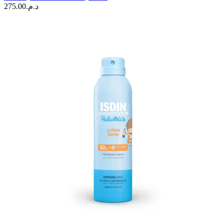
275.00
د.م.