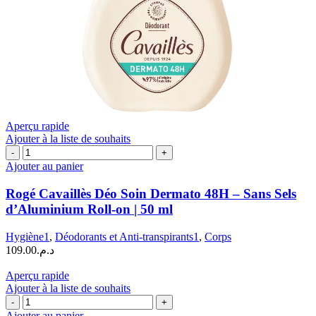
Aperçu rapide
Ajouter à la liste de souhaits
quantité
de
Ajouter au panier
Rogé
Cavaillès
Rogé Cavaillès Déo Soin Dermato 48H – Sans Sels
Déo
d’Aluminium Roll-on | 50 ml
Soin
Dermato
Hygiène1
,
Déodorants et Anti-transpirants1
,
Corps
48H
109.00
د.م.
–
Sans
Aperçu rapide
Sels
Ajouter à la liste de souhaits
d’Aluminium
quantité
Roll-
de
Ajouter au panier
on