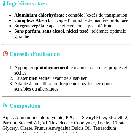
🧪
Ingrédients stars
Aluminium chlorhydrate
: contrôle l’excès de transpiration
Complexe Absorb+
: capte l’humidité de manière prolongée
Surgras végétal
: apaise et régénère la peau délicate
Sans parfum, sans alcool, nickel testé
: tolérance optimale
garantie
🕒
Conseils d’utilisation
Appliquer
quotidiennement
le matin sur aisselles propres et
sèches
Laisser
bien sécher
avant de s’habiller
Adapté à une utilisation fréquente chez les personnes
sensibles ou allergiques
📂
Composition
Aqua, Aluminum Chlorohydrate, PPG-15 Stearyl Ether, Steareth-2,
Parfum, Steareth-21, VP/Hexadecene Copolymer, Triethyl Citrate,
Glyceryl Oleate, Prunus Amygdalus Dulcis Oil, Tetrasodium