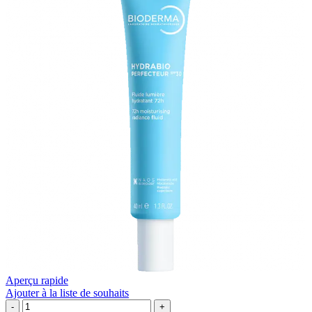
4
g
Aperçu rapide
Ajouter à la liste de souhaits
quantité