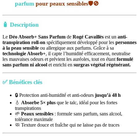
parfum
pour peaux sensibles
🛡️🚫
🧴
Description
Le
Déo Absorb+ Sans Parfum
de
Rogé Cavaillès
est un
anti-
transpiration roll-on
spécifiquement développé pour les
personnes
à la peau sensible
ou allergique aux parfums. Grâce à sa
technologie Absorb+
, il capte l’humidité efficacement, neutralise
les mauvaises odeurs et prévient les auréoles, tout en étant
formulé
sans parfum ni alcool
et enrichi en
surgras végétal régénérant.
✅
Bénéfices clés
🔒 Protection anti-humidité et anti-odeurs
jusqu’à 48 h
💧
Absorbe 5× plus
que le talc, idéal pour les fortes
transpirations
🌱
Peaux sensibles
: formule sans parfum, sans alcool,
tolérance maximale
🧼 Texture douce et fraîche qui ne laisse pas de traces