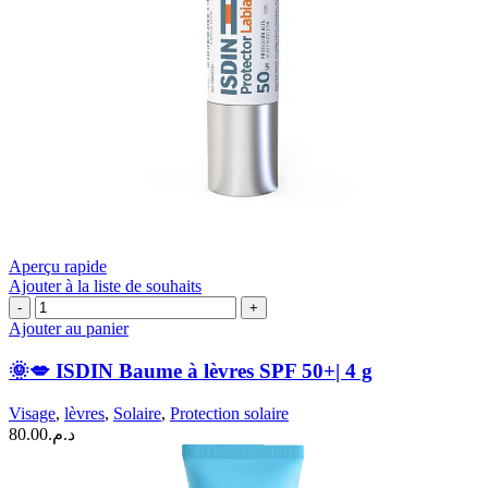
Aperçu rapide
Ajouter à la liste de souhaits
quantité
de
Ajouter au panier
🌞
💋
🌞💋 ISDIN Baume à lèvres SPF 50+| 4 g
ISDIN
Baume
Visage
,
lèvres
,
Solaire
,
Protection solaire
à
80.00
د.م.
lèvres
SPF
50+|