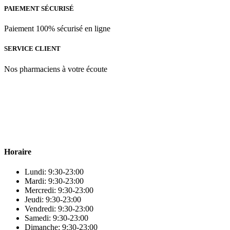
PAIEMENT SÉCURISÉ
Paiement 100% sécurisé en ligne
SERVICE CLIENT
Nos pharmaciens à votre écoute
Para & beauty Tétouan votre destination pour la santé et le bien-être
! Nous sommes fiers d’offrir une vaste sélection de produits de
qualité pour répondre à tous vos besoins en matière de santé et de
beauté.
Horaire
Lundi: 9:30-23:00
Mardi: 9:30-23:00
Mercredi: 9:30-23:00
Jeudi: 9:30-23:00
Vendredi: 9:30-23:00
Samedi: 9:30-23:00
Dimanche: 9:30-23:00