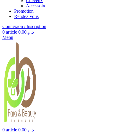
Cheveux
Accessoire
Promotion
Rendez-vous
Connexion / Inscription
0
article
0.00
د.م.
Menu
0
article
0.00
د.م.