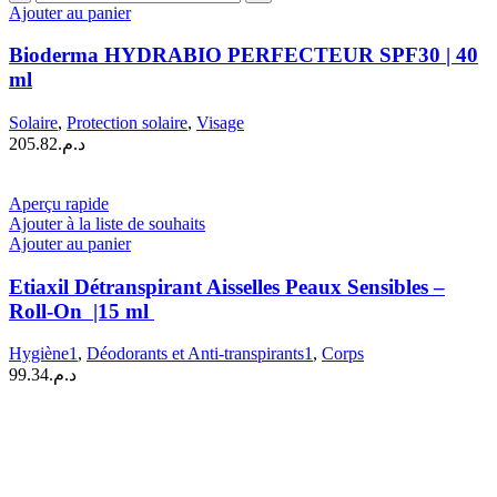
de
Ajouter au panier
Bioderma
HYDRABIO
Bioderma HYDRABIO PERFECTEUR SPF30 | 40
PERFECTEUR
ml
SPF30
|
Solaire
,
Protection solaire
,
Visage
40
205.82
د.م.
ml
Aperçu rapide
Ajouter à la liste de souhaits
Ajouter au panier
Etiaxil Détranspirant Aisselles Peaux Sensibles –
Roll-On |15 ml
Hygiène1
,
Déodorants et Anti-transpirants1
,
Corps
99.34
د.م.