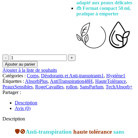
adapté aux peaux délicates
👜 Format compact 50 ml,
pratique à emporter
quantité
de
Ajouter au panier
Rogé
Ajouter à la liste de souhaits
cavaillès
Catégories :
Corps
,
Déodorants et Anti-transpirants1
,
Hygiène1
Déo
Étiquettes :
AbsorbPlus
,
AntiTranspiration48H
,
HauteTolérance
,
Absorb+
PeauxSensibles
,
RogeCavailles
,
rollon
,
SansParfum
,
TechAbsorb+
Regulateur
Partager :
Sans
Parfum
Description
48h
Avis (0)
Roll-
on
Description
|
50ml
🛡️🚫
Anti-transpiration
haute tolérance
sans