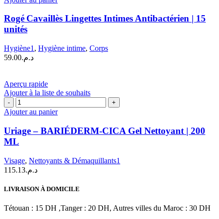
Rogé Cavaillès
|
Lingettes
50
Rogé Cavaillès Lingettes Intimes Antibactérien | 15
Intimes
ml
unités
Antibactérien
|
Hygiène1
,
Hygiène intime
,
Corps
15
59.00
د.م.
unités
Aperçu rapide
Ajouter à la liste de souhaits
quantité
de
Ajouter au panier
Uriage
–
Uriage – BARIÉDERM-CICA Gel Nettoyant | 200
BARIÉDERM-
ML
CICA
Gel
Visage
,
Nettoyants & Démaquillants1
Nettoyant
115.13
د.م.
|
200
ML
LIVRAISON À DOMICILE
Tétouan : 15 DH ,Tanger : 20 DH, Autres villes du Maroc : 30 DH