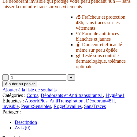
Le déodorant invisible qui protège votre peau pendant 48h — sans
laisser la moindre trace sur vos vêtements.
🧊 Fraîcheur et protection
48h, sans traces sur les
vêtements
👕 Formule anti-traces
blanches et jaunes
🧴 Douceur et efficacité
même sur peau épilée
🌿 Testé sous contrôle
dermatologique, tolérance
optimale
quantité
de
Ajouter au panier
Rogé
Ajouter à la liste de souhaits
Cavaillès
Catégories :
Corps
,
Déodorants et Anti-transpirants1
,
Hygiène1
Déo
Étiquettes :
AbsorbPlus
,
AntiTranspiration
,
Déodorant48H
,
Absorb+
invisible
,
PeauxSensibles
,
RogeCavailles
,
SansTraces
Invisible
Partager :
48h
Roll-
Description
on
Avis (0)
|