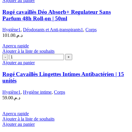
Ajouter au panier
Rogé
cavaillès
Rogé cavaillès Déo Absorb+ Regulateur Sans
Déo
Parfum 48h Roll-on | 50ml
Absorb+
Regulateur
Hygiène1
,
Déodorants et Anti-transpirants1
,
Corps
Sans
101.00
د.م.
Parfum
48h
Aperçu rapide
Roll-
Ajouter à la liste de souhaits
on
quantité
|
de
Ajouter au panier
50ml
Rogé Cavaillès
Lingettes
Rogé Cavaillès Lingettes Intimes Antibactérien | 15
Intimes
unités
Antibactérien
|
Hygiène1
,
Hygiène intime
,
Corps
15
59.00
د.م.
unités
Aperçu rapide
Ajouter à la liste de souhaits
Ajouter au panier