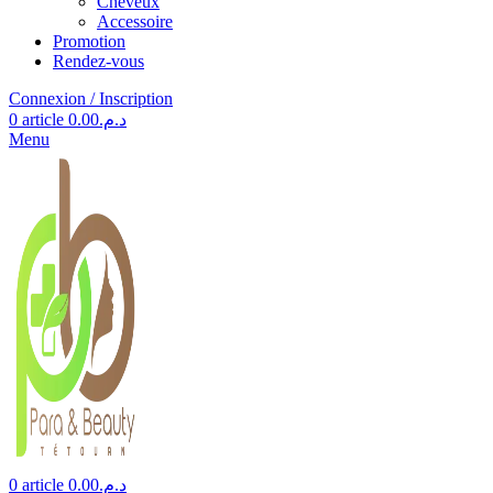
Cheveux
Accessoire
Promotion
Rendez-vous
Connexion / Inscription
0
article
0.00
د.م.
Menu
0
article
0.00
د.م.