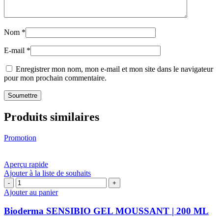
Nom
*
E-mail
*
Enregistrer mon nom, mon e-mail et mon site dans le navigateur
pour mon prochain commentaire.
Produits similaires
Promotion
Aperçu rapide
Ajouter à la liste de souhaits
quantité
de
Ajouter au panier
Bioderma
SENSIBIO
Bioderma SENSIBIO GEL MOUSSANT | 200 ML
GEL