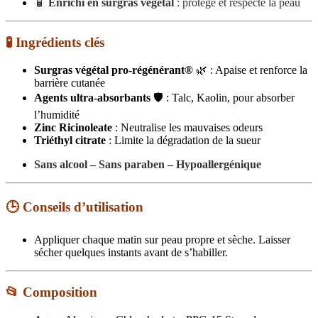
🧴
Enrichi en surgras végétal
: protège et respecte la peau
🧪 Ingrédients clés
Surgras végétal pro-régénérant®
🌿 : Apaise et renforce la
barrière cutanée
Agents ultra-absorbants
🛡️ : Talc, Kaolin, pour absorber
l’humidité
Zinc Ricinoleate
: Neutralise les mauvaises odeurs
Triéthyl citrate
: Limite la dégradation de la sueur
Sans alcool – Sans paraben – Hypoallergénique
🕒 Conseils d’utilisation
Appliquer chaque matin sur peau propre et sèche. Laisser
sécher quelques instants avant de s’habiller.
📂 Composition