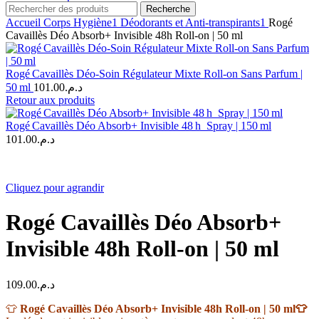
Recherche
Accueil
Corps
Hygiène1
Déodorants et Anti-transpirants1
Rogé
Cavaillès Déo Absorb+ Invisible 48h Roll-on | 50 ml
Rogé Cavaillès Déo‑Soin Régulateur Mixte Roll‑on Sans Parfum |
50 ml
101.00
د.م.
Retour aux produits
Rogé Cavaillès Déo Absorb+ Invisible 48 h Spray | 150 ml
101.00
د.م.
Cliquez pour agrandir
Rogé Cavaillès Déo Absorb+
Invisible 48h Roll-on | 50 ml
109.00
د.م.
👕
Rogé Cavaillès Déo Absorb+ Invisible 48h Roll-on | 50 ml👕