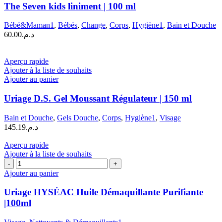
The Seven kids liniment | 100 ml
Bébé&Maman1
,
Bébés
,
Change
,
Corps
,
Hygiène1
,
Bain et Douche
60.00
د.م.
Aperçu rapide
Ajouter à la liste de souhaits
Ajouter au panier
Uriage D.S. Gel Moussant Régulateur | 150 ml
Bain et Douche
,
Gels Douche
,
Corps
,
Hygiène1
,
Visage
145.19
د.م.
Aperçu rapide
Ajouter à la liste de souhaits
quantité
de
Ajouter au panier
Uriage
HYSÉAC
Uriage HYSÉAC Huile Démaquillante Purifiante
Huile
|100ml
Démaquillante
Purifiante