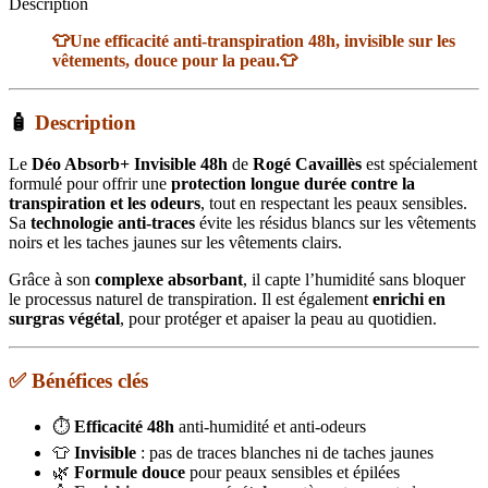
50
Description
ml
👕Une efficacité anti-transpiration 48h, invisible sur les
vêtements, douce pour la peau.👕
🧴
Description
Le
Déo Absorb+ Invisible 48h
de
Rogé Cavaillès
est spécialement
formulé pour offrir une
protection longue durée contre la
transpiration et les odeurs
, tout en respectant les peaux sensibles.
Sa
technologie anti-traces
évite les résidus blancs sur les vêtements
noirs et les taches jaunes sur les vêtements clairs.
Grâce à son
complexe absorbant
, il capte l’humidité sans bloquer
le processus naturel de transpiration. Il est également
enrichi en
surgras végétal
, pour protéger et apaiser la peau au quotidien.
✅ Bénéfices clés
⏱️
Efficacité 48h
anti-humidité et anti-odeurs
👕
Invisible
: pas de traces blanches ni de taches jaunes
🌿
Formule douce
pour peaux sensibles et épilées