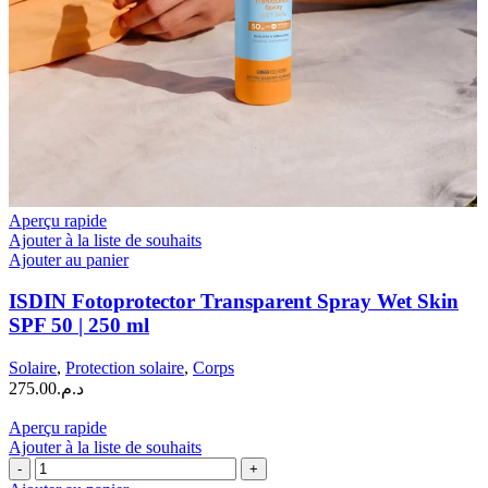
Aperçu rapide
Ajouter à la liste de souhaits
Ajouter au panier
ISDIN Fotoprotector Transparent Spray Wet Skin
SPF 50 | 250 ml
Solaire
,
Protection solaire
,
Corps
275.00
د.م.
Aperçu rapide
Ajouter à la liste de souhaits
quantité
de