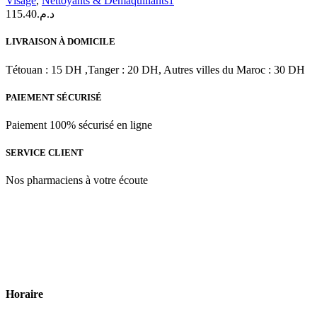
Visage
,
Nettoyants & Démaquillants1
|100ml
115.40
د.م.
LIVRAISON À DOMICILE
Tétouan : 15 DH ,Tanger : 20 DH, Autres villes du Maroc : 30 DH
PAIEMENT SÉCURISÉ
Paiement 100% sécurisé en ligne
SERVICE CLIENT
Nos pharmaciens à votre écoute
Para & beauty Tétouan votre destination pour la santé et le bien-être
! Nous sommes fiers d’offrir une vaste sélection de produits de
qualité pour répondre à tous vos besoins en matière de santé et de
beauté.
Horaire