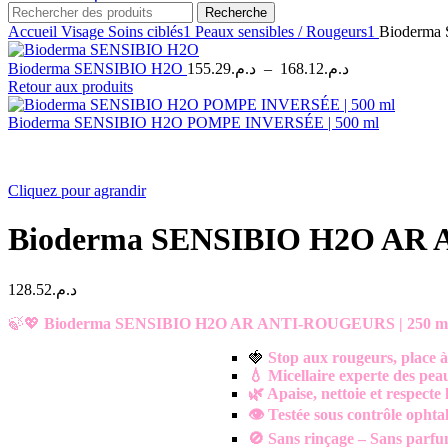
Recherche
Accueil
Visage
Soins ciblés1
Peaux sensibles / Rougeurs1
Bioderma
Plage
Bioderma SENSIBIO H2O
155.29
د.م.
–
168.12
د.م.
de
Retour aux produits
prix :
د.م.155.29
Bioderma SENSIBIO H2O POMPE INVERSÉE | 500 ml
à
د.م.168.12
Cliquez pour agrandir
Bioderma SENSIBIO H2O AR 
128.52
د.م.
🍃💖
Bioderma SENSIBIO H2O AR ANTI-ROUGEURS | 250 m
🍓
Stop aux rougeurs, place à
💧 Micellaire experte des pea
🌿 Apaise, nettoie et respecte 
👁️ Testée sous contrôle opht
🚫 Sans rinçage – Sans parf