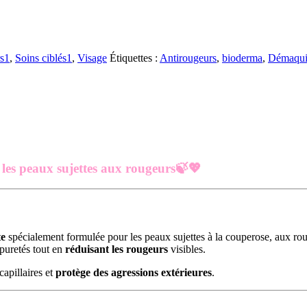
rs1
,
Soins ciblés1
,
Visage
Étiquettes :
Antirougeurs
,
bioderma
,
Démaqui
e les peaux sujettes aux rougeurs🍃💖
te
spécialement formulée pour les peaux sujettes à la couperose, aux roug
mpuretés tout en
réduisant les rougeurs
visibles.
capillaires et
protège des agressions extérieures
.