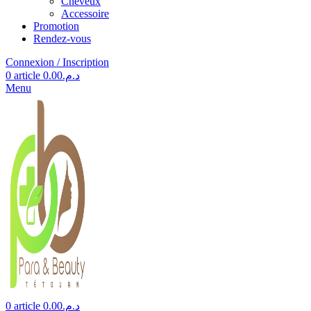
Cheveux
Accessoire
Promotion
Rendez-vous
Connexion / Inscription
0
article
0.00
د.م.
Menu
0
article
0.00
د.م.