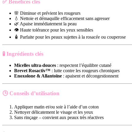
✅
Bénéfices clés
🌸 Diminue et prévient les rougeurs
💧 Nettoie et démaquille efficacement sans agresser
🌿 Apaise immédiatement la peau
👁️ Haute tolérance pour les yeux sensibles
🧴 Parfaite pour les peaux sujettes à la rosacée ou couperose
🧪
Ingrédients clés
Micelles ultra-douces
: respectent l’équilibre cutané
Brevet Rosactiv™
: lutte contre les rougeurs chroniques
Enoxolone & Allantoïne
: apaisent et décongestionnent
🕒
Conseils d’utilisation
Appliquer matin et/ou soir à l’aide d’un coton
Nettoyer délicatement le visage et les yeux
Sans rinçage – convient aux peaux très réactives