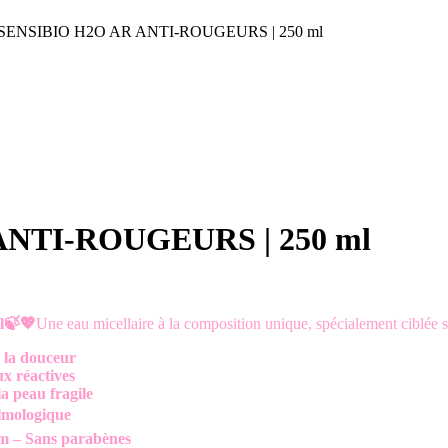
 SENSIBIO H2O AR ANTI-ROUGEURS | 250 ml
ANTI-ROUGEURS | 250 ml
l🍃💖
Une eau micellaire à la composition unique, spécialement ciblée 
 la douceur
ux réactives
la peau fragile
almologique
um – Sans parabènes