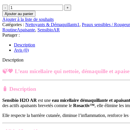
quantité
de
Ajouter au panier
Bioderma
Ajouter à la liste de souhaits
SENSIBIO
Catégories :
Nettoyants & Démaquillants1
,
Peaux sensibles / Rougeu
H2O
RoutineApaisante
,
SensibioAR
AR
Partager :
ANTI-
ROUGEURS
Description
|
Avis (0)
250
ml
Description
🍃💖
L’eau micellaire qui nettoie, démaquille et apais
🧴
Description
Sensibio H2O AR
est une
eau micellaire démaquillante et apaisan
des actifs apaisants brevetés comme le
Rosactiv™
, elle élimine les i
Elle respecte la barrière cutanée, diminue l’inflammation, renforce les 