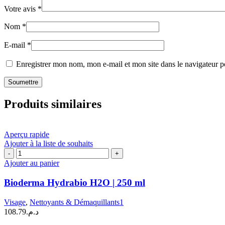
Votre avis
*
Nom
*
E-mail
*
Enregistrer mon nom, mon e-mail et mon site dans le navigateur
Produits similaires
Aperçu rapide
Ajouter à la liste de souhaits
quantité
de
Ajouter au panier
Bioderma
Hydrabio
Bioderma Hydrabio H2O | 250 ml
H2O
|
Visage
,
Nettoyants & Démaquillants1
250
108.79
د.م.
ml