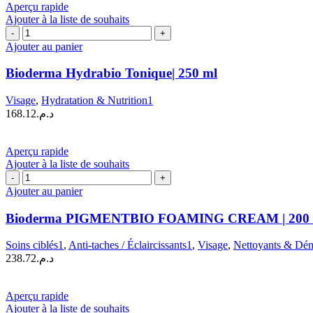
Aperçu rapide
Ajouter à la liste de souhaits
quantité
de
Ajouter au panier
Bioderma
Hydrabio
Bioderma Hydrabio Tonique| 250 ml
Tonique|
250
Visage
,
Hydratation & Nutrition1
ml
168.12
د.م.
Aperçu rapide
Ajouter à la liste de souhaits
quantité
de
Ajouter au panier
Bioderma
PIGMENTBIO
Bioderma PIGMENTBIO FOAMING CREAM | 200 
FOAMING
CREAM
Soins ciblés1
,
Anti-taches / Éclaircissants1
,
Visage
,
Nettoyants & Dém
|
238.72
د.م.
200
ml
Aperçu rapide
Ajouter à la liste de souhaits