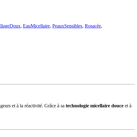
llageDoux
,
EauMicellaire
,
PeauxSensibles
,
Rosacée
,
eurs et à la réactivité. Grâce à sa
technologie micellaire douce
et à