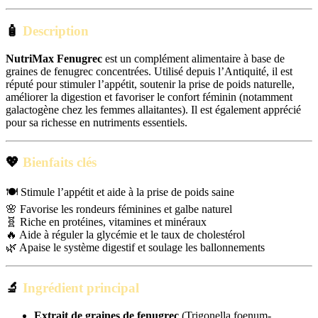
🧴
Description
NutriMax Fenugrec
est un complément alimentaire à base de
graines de fenugrec concentrées. Utilisé depuis l’Antiquité, il est
réputé pour stimuler l’appétit, soutenir la prise de poids naturelle,
améliorer la digestion et favoriser le confort féminin (notamment
galactogène chez les femmes allaitantes). Il est également apprécié
pour sa richesse en nutriments essentiels.
💖
Bienfaits clés
🍽️ Stimule l’appétit et aide à la prise de poids saine
🌸 Favorise les rondeurs féminines et galbe naturel
🧬 Riche en protéines, vitamines et minéraux
🔥 Aide à réguler la glycémie et le taux de cholestérol
🌿 Apaise le système digestif et soulage les ballonnements
🔬
Ingrédient principal
Extrait de graines de fenugrec
(Trigonella foenum-