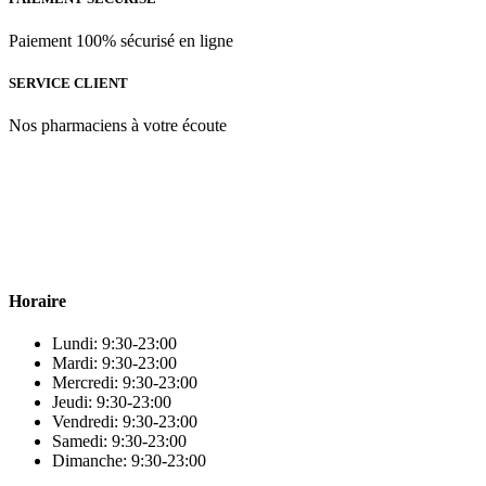
Paiement 100% sécurisé en ligne
SERVICE CLIENT
Nos pharmaciens à votre écoute
Para & beauty Tétouan votre destination pour la santé et le bien-être
! Nous sommes fiers d’offrir une vaste sélection de produits de
qualité pour répondre à tous vos besoins en matière de santé et de
beauté.
Horaire
Lundi: 9:30-23:00
Mardi: 9:30-23:00
Mercredi: 9:30-23:00
Jeudi: 9:30-23:00
Vendredi: 9:30-23:00
Samedi: 9:30-23:00
Dimanche: 9:30-23:00