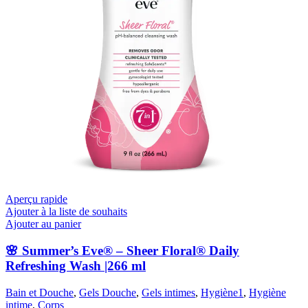
Aperçu rapide
Ajouter à la liste de souhaits
Ajouter au panier
🌸 Summer’s Eve® – Sheer Floral® Daily
Refreshing Wash |266 ml
Bain et Douche
,
Gels Douche
,
Gels intimes
,
Hygiène1
,
Hygiène
intime
,
Corps