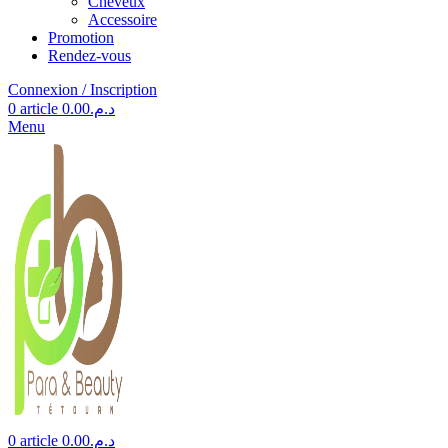
Cheveux
Accessoire
Promotion
Rendez-vous
Connexion / Inscription
0
article
0.00
د.م.
Menu
0
article
0.00
د.م.