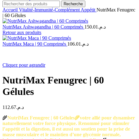
Recherche
Accueil
Vitalité-Immunité-Complément
Appétit
NutriMax Fenugrec
| 60 Gélules
NutriMax Ashwagandha | 60 Comprimés
150.01
د.م.
Retour aux produits
NutriMax Maca | 90 Comprimés
106.01
د.م.
Cliquez pour agrandir
NutriMax Fenugrec | 60
Gélules
112.67
د.م.
🌾
NutriMax Fenugrec | 60 Gélules🌾votre allié pour dynamiser
naturellement votre force physique. Renommé pour stimuler
l’appétit et la digestion, il est aussi un soutien pour la prise de
masse musculaire et le maintien d’une glycémie normale,