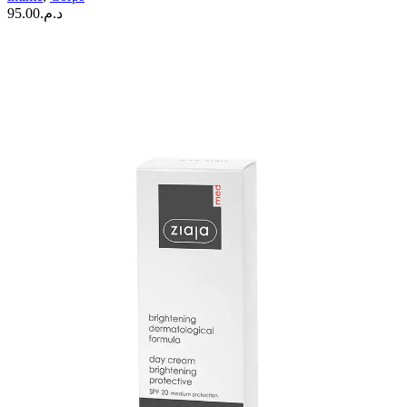
95.00
د.م.