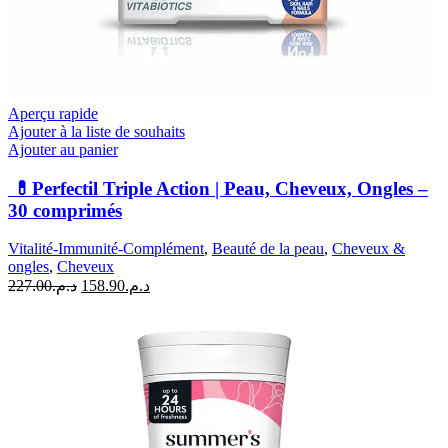
Aperçu rapide
Ajouter à la liste de souhaits
Ajouter au panier
💊Perfectil Triple Action | Peau, Cheveux, Ongles –
30 comprimés
Vitalité-Immunité-Complément
,
Beauté de la peau
,
Cheveux &
ongles
,
Cheveux
Le
Le
227.00
د.م.
158.90
د.م.
prix
prix
initial
actuel
était :
est :
د.م.158.90.
د.م.227.00.