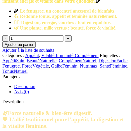
infusant énergie et vitalité dans votre quotidien.
🌾
🌾
Le fenugrec, un concentré ancestral de bienfaits.
💪 Redonne tonus, appétit et féminité naturellement.
🧘‍♀️ Digestion, énergie, courbes : tout en équilibre.
🌿 Une plante, mille vertus : beauté, force & vitalité.
quantité
de
Ajouter au panier
NutriMax
Ajouter à la liste de souhaits
Fenugrec
Catégories :
Appétit
,
Vitalité-Immunité-Complément
Étiquettes :
|
AppétitSain
,
BeautéNaturelle
,
ComplémentNaturel
,
DigestionFacile
,
60
Fenugrec
,
ForceVégétale
,
GalbeFéminin
,
Nutrimax
,
SantéFéminine
,
Gélules
TonusNaturel
Partager :
Description
Avis (0)
Description
🌿
Force naturelle & bien-être digestif.
💚 L’allié traditionnel pour l’appétit, la digestion et
la vitalité féminine.