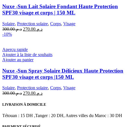
Nuxe -Sun Lait Solaire Fondant Haute Protection
SPF30 visage et corps | 150 ML
Solaire
,
Protection solaire
,
Corps
,
Visage
Le
Le
300.00
د.م.
270.00
د.م.
prix
prix
-10%
initial
actuel
était :
est :
د.م.270.00.
د.م.300.00.
Aperçu rapide
Ajouter à la liste de souhaits
Ajouter au panier
Nuxe -Sun Spray Solaire Délicieux Haute Protection
SPF30 visage et corps |150 ML
Solaire
,
Protection solaire
,
Corps
,
Visage
Le
Le
300.00
د.م.
270.00
د.م.
prix
prix
initial
actuel
LIVRAISON À DOMICILE
était :
est :
د.م.270.00.
د.م.300.00.
Tétouan : 15 DH ,Tanger : 20 DH, Autres villes du Maroc : 30 DH
PAIEMENT SÉCURISÉ