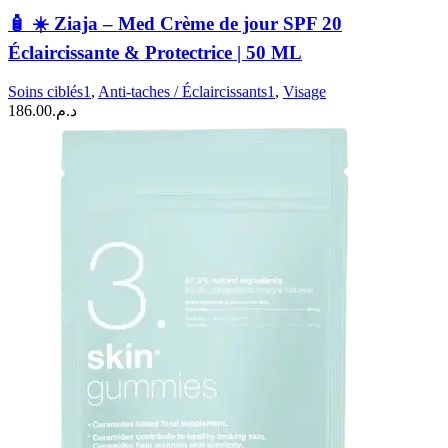
🧴 ☀️ Ziaja – Med Crème de jour SPF 20
Éclaircissante & Protectrice | 50 ML
Soins ciblés1
,
Anti-taches / Éclaircissants1
,
Visage
186.00
د.م.