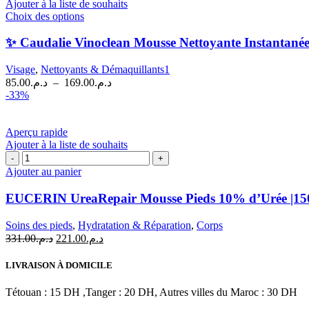
Ajouter à la liste de souhaits
150
Ce
Choix des options
ml
produit
a
✨ Caudalie Vinoclean Mousse Nettoyante Instantané
plusieurs
variations.
Visage
,
Nettoyants & Démaquillants1
Les
Plage
85.00
د.م.
–
169.00
د.م.
options
de
-33%
peuvent
prix :
être
د.م.85.00
choisies
à
Aperçu rapide
sur
Ajouter à la liste de souhaits
د.م.169.00
la
quantité
page
de
Ajouter au panier
du
EUCERIN
produit
UreaRepair
EUCERIN UreaRepair Mousse Pieds 10% d’Urée |15
Mousse
Pieds
Soins des pieds
,
Hydratation & Réparation
,
Corps
10%
Le
Le
331.00
د.م.
221.00
د.م.
d'Urée
prix
prix
|150
initial
actuel
LIVRAISON À DOMICILE
ml
était :
est :
د.م.221.00.
د.م.331.00.
Tétouan : 15 DH ,Tanger : 20 DH, Autres villes du Maroc : 30 DH