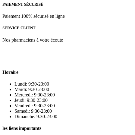
PAIEMENT SÉCURISÉ
Paiement 100% sécurisé en ligne
SERVICE CLIENT
Nos pharmaciens à votre écoute
Para & beauty Tétouan votre destination pour la santé et le bien-être !
Horaire
Lundi: 9:30-23:00
Mardi: 9:30-23:00
Mercredi: 9:30-23:00
Jeudi: 9:30-23:00
Vendredi: 9:30-23:00
Samedi: 9:30-23:00
Dimanche: 9:30-23:00
les liens importants