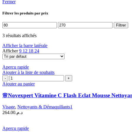
Fermer
Filtrer les produits par prix
Prix
Prix
Filtrer
min
max
3 résultats affichés
Afficher la barre latérale
Afficher
9
12
18
24
Aperçu rapide
Ajouter à la liste de souhaits
quantité
de
Ajouter au panier
🌸
Novexpert
🌸Novexpert Vitamine C Flash Eclat Mousse Nettoyan
Vitamine
C
Visage
,
Nettoyants & Démaquillants1
Flash
264.00
د.م.
Eclat
Mousse
Nettoyante
Aperçu rapide
|