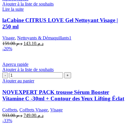
Ajouter à la liste de souhaits
Lire la suite
laCabine CITRUS LOVE Gel Nettoyant Visage |
250 ml
Visage
,
Nettoyants & Démaquillants1
Le
Le
159.00
د.م.
143.10
د.م.
prix
prix
-20%
initial
actuel
était :
est :
د.م.143.10.
د.م.159.00.
Aperçu rapide
Ajouter à la liste de souhaits
quantité
de
Ajouter au panier
NOVEXPERT
PACK
NOVEXPERT PACK trousse Sérum Booster
trousse
Vitamine C -30ml + Contour des Yeux Lifting Éclat
Sérum
Booster
Coffrets
,
Coffrets Visage
,
Visage
Vitamine
Le
Le
933.00
د.م.
749.00
د.م.
C
prix
prix
-33%
-30ml
initial
actuel
+