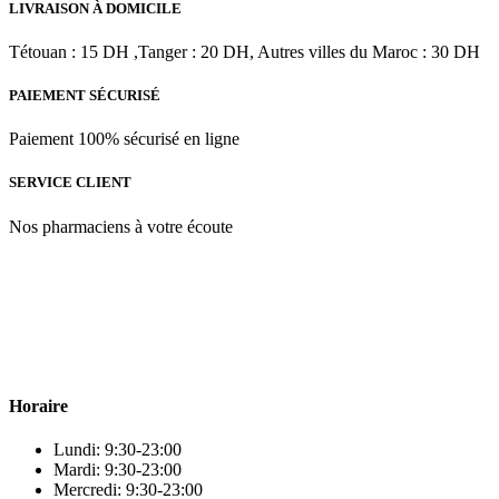
ML
LIVRAISON À DOMICILE
Tétouan : 15 DH ,Tanger : 20 DH, Autres villes du Maroc : 30 DH
PAIEMENT SÉCURISÉ
Paiement 100% sécurisé en ligne
SERVICE CLIENT
Nos pharmaciens à votre écoute
Para & beauty Tétouan votre destination pour la santé et le bien-être
! Nous sommes fiers d’offrir une vaste sélection de produits de
qualité pour répondre à tous vos besoins en matière de santé et de
beauté.
Horaire
Lundi: 9:30-23:00
Mardi: 9:30-23:00
Mercredi: 9:30-23:00