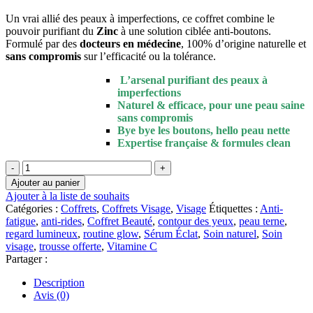
était :
est :
د.م.349.00.
د.م.406.00.
Un vrai allié des peaux à imperfections, ce coffret combine le
pouvoir purifiant du
Zinc
à une solution ciblée anti-boutons.
Formulé par des
docteurs en médecine
, 100% d’origine naturelle et
sans compromis
sur l’efficacité ou la tolérance.
L’arsenal purifiant des peaux à
imperfections
Naturel & efficace, pour une peau saine
sans compromis
Bye bye les boutons, hello peau nette
Expertise française & formules clean
quantité
de
Ajouter au panier
NOVEXPERT
Ajouter à la liste de souhaits
PACK
Catégories :
Coffrets
,
Coffrets Visage
,
Visage
Étiquettes :
Anti-
trousse
fatigue
,
anti-rides
,
Coffret Beauté
,
contour des yeux
,
peau terne
,
Fluide
regard lumineux
,
routine glow
,
Sérum Éclat
,
Soin naturel
,
Soin
Pureté
visage
,
trousse offerte
,
Vitamine C
trio
Partager :
Zinc+stop
bouton
Description
Avis (0)