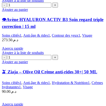
Ajouter à la liste de souhaits
quantité
de
Ajouter au panier
👁️
👁️Avène HYALURON ACTIV B3 Soin regard triple
Avène
HYALURON
correction | 15 ml
ACTIV
B3
Soins ciblés1
,
Anti-âge & rides1
,
Contour des yeux1
,
Visage
Soin
273.50
د.م.
regard
triple
Aperçu rapide
correction
Ajouter à la liste de souhaits
|
quantité
15
de
ml
Ajouter au panier
🫒
🫒 Ziaja – Olive Oil Crème anti-rides 30+| 50 ML
Ziaja
–
Olive
Soins ciblés1
,
Anti-âge & rides1
,
Hydratation & Nutrition1
,
Crèmes
Oil
hydratantes1
,
Visage
Crème
90.00
د.م.
anti-
rides
30+|
Aperçu rapide
50