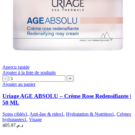
Aperçu rapide
Ajouter à la liste de souhaits
quantité
de
Ajouter au panier
Uriage
AGE
Uriage AGE ABSOLU – Crème Rose Redensifiante |
ABSOLU
50 ML
–
Crème
Soins ciblés1
,
Anti-âge & rides1
,
Hydratation & Nutrition1
,
Crèmes
Rose
hydratantes1
,
Visage
Redensifiante
405.97
د.م.
|
50