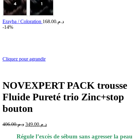
Erayba / Coloration
168.00
د.م.
-14%
Cliquez pour agrandir
NOVEXPERT PACK trousse
Fluide Pureté trio Zinc+stop
bouton
Le
Le
406.00
د.م.
349.00
د.م.
prix
prix
initial
actuel
️Régule l’excès de sébum sans agresser la peau️