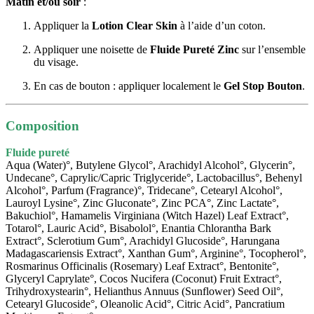
Matin et/ou soir
:
Appliquer la
Lotion Clear Skin
à l’aide d’un coton.
Appliquer une noisette de
Fluide Pureté Zinc
sur l’ensemble
du visage.
En cas de bouton : appliquer localement le
Gel Stop Bouton
.
Composition
Fluide pureté
Aqua (Water)°, Butylene Glycol°, Arachidyl Alcohol°, Glycerin°,
Undecane°, Caprylic/Capric Triglyceride°, Lactobacillus°, Behenyl
Alcohol°, Parfum (Fragrance)°, Tridecane°, Cetearyl Alcohol°,
Lauroyl Lysine°, Zinc Gluconate°, Zinc PCA°, Zinc Lactate°,
Bakuchiol°, Hamamelis Virginiana (Witch Hazel) Leaf Extract°,
Totarol°, Lauric Acid°, Bisabolol°, Enantia Chlorantha Bark
Extract°, Sclerotium Gum°, Arachidyl Glucoside°, Harungana
Madagascariensis Extract°, Xanthan Gum°, Arginine°, Tocopherol°,
Rosmarinus Officinalis (Rosemary) Leaf Extract°, Bentonite°,
Glyceryl Caprylate°, Cocos Nucifera (Coconut) Fruit Extract°,
Trihydroxystearin°, Helianthus Annuus (Sunflower) Seed Oil°,
Cetearyl Glucoside°, Oleanolic Acid°, Citric Acid°, Pancratium