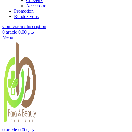
Cheveux
Accessoire
Promotion
Rendez-vous
Connexion / Inscription
0
article
0.00
د.م.
Menu
0
article
0.00
د.م.