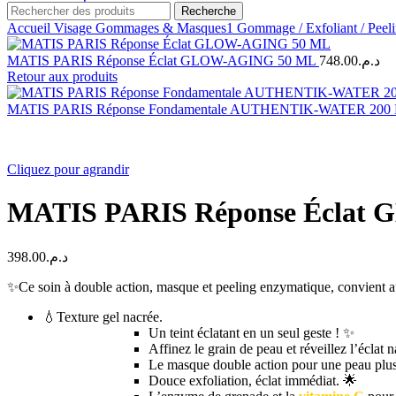
Recherche
Accueil
Visage
Gommages & Masques1
Gommage / Exfoliant / Peel
MATIS PARIS Réponse Éclat GLOW-AGING 50 ML
748.00
د.م.
Retour aux produits
MATIS PARIS Réponse Fondamentale AUTHENTIK-WATER 200
Cliquez pour agrandir
MATIS PARIS Réponse Éclat
398.00
د.م.
✨Ce soin à double action, masque et peeling enzymatique, convient 
💧Texture gel nacrée.
Un teint éclatant en un seul geste ! ✨
Affinez le grain de peau et réveillez l’éclat n
Le masque double action pour une peau plus l
Douce exfoliation, éclat immédiat. 🌟