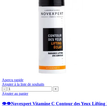
Aperçu rapide
Ajouter à la liste de souhaits
quantité
de
Ajouter au panier
👁️
👁️👁️Novexpert Vitamine C Contour des Yeux Lifting 
👁️