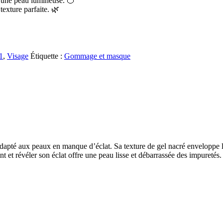
une peau lumineuse. 🍊
texture parfaite. 🌿
1
,
Visage
Étiquette :
Gommage et masque
apté aux peaux en manque d’éclat. Sa texture de gel nacré enveloppe la 
 et révéler son éclat offre une peau lisse et débarrassée des impuretés. Le