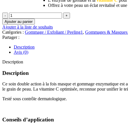
L’enzyme de grenade et la
vitamine C
pour 
Offrez à votre peau un éclat revitalisé et une 
quantité
de
Ajouter au panier
MATIS
Ajouter à la liste de souhaits
PARIS
Catégories :
Gommage / Exfoliant / Peeling1
,
Gommages & Masques
Réponse
Partager :
Éclat
GLOW
Description
PEEL-
Avis (0)
OFF
50
Description
ML
Description
Ce soin double action à la fois masque et gommage enzymatique est ad
le grain de peau. La vitamine C optimisée, reconnue pour unifier le teint
Testé sous contrôle dermatologique.
Conseils d’application