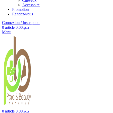
Cheveux
Accessoire
Promotion
Rendez-vous
Connexion / Inscription
0
article
0.00
د.م.
Menu
0
article
0.00
د.م.