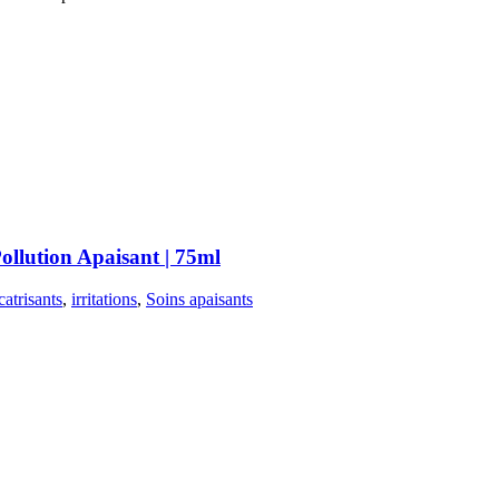
llution Apaisant | 75ml
catrisants
,
irritations
,
Soins apaisants