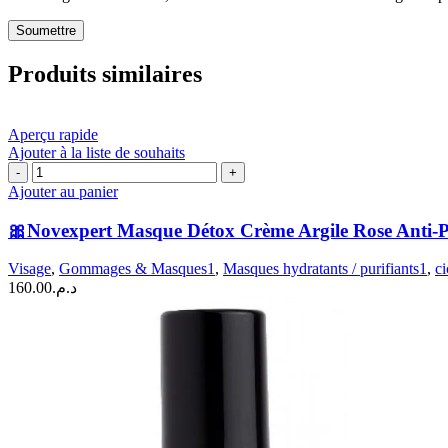
Produits similaires
Aperçu rapide
Ajouter à la liste de souhaits
quantité
de
Ajouter au panier
🎀
Novexpert
🎀Novexpert Masque Détox Crème Argile Rose Anti-Po
Masque
Détox
Visage
,
Gommages & Masques1
,
Masques hydratants / purifiants1
,
ci
Crème
160.00
د.م.
Argile
Rose
Anti-
Pollution
Apaisant
|
75ml