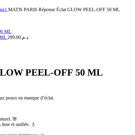
ing1
MATIS PARIS Réponse Éclat GLOW PEEL-OFF 50 ML
 ML
299.00
د.م.
 GLOW PEEL-OFF 50 ML
aux peaux en manque d’éclat.
aturel. 🌸
isse et unifiée. 💧