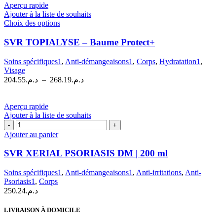
Aperçu rapide
Ajouter à la liste de souhaits
Ce
Choix des options
produit
a
SVR TOPIALYSE – Baume Protect+
plusieurs
variations.
Soins spécifiques1
,
Anti-démangeaisons1
,
Corps
,
Hydratation1
,
Les
Visage
options
Plage
204.55
د.م.
–
268.19
د.م.
peuvent
de
être
prix :
choisies
د.م.204.55
Aperçu rapide
sur
à
Ajouter à la liste de souhaits
la
quantité
د.م.268.19
page
de
Ajouter au panier
du
SVR
produit
XERIAL
SVR XERIAL PSORIASIS DM | 200 ml
PSORIASIS
DM
Soins spécifiques1
,
Anti-démangeaisons1
,
Anti-irritations
,
Anti-
|
Psoriasis1
,
Corps
200
250.24
د.م.
ml
LIVRAISON À DOMICILE