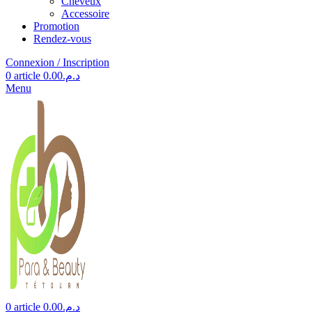
Cheveux
Accessoire
Promotion
Rendez-vous
Connexion / Inscription
0
article
0.00
د.م.
Menu
0
article
0.00
د.م.