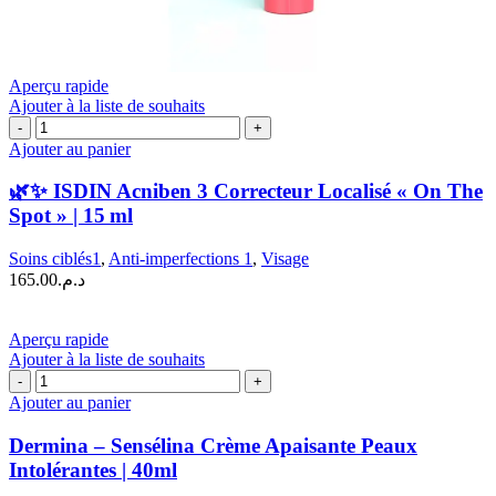
Aperçu rapide
Ajouter à la liste de souhaits
quantité
de
Ajouter au panier
🌿
✨
🌿✨ ISDIN Acniben 3 Correcteur Localisé « On The
ISDIN
Spot » | 15 ml
Acniben
3
Soins ciblés1
,
Anti-imperfections 1
,
Visage
Correcteur
165.00
د.م.
Localisé
"On
The
Aperçu rapide
Spot"
Ajouter à la liste de souhaits
|
quantité
15 ml
de
Ajouter au panier
Dermina
–
Dermina – Sensélina Crème Apaisante Peaux
Sensélina
Intolérantes | 40ml
Crème