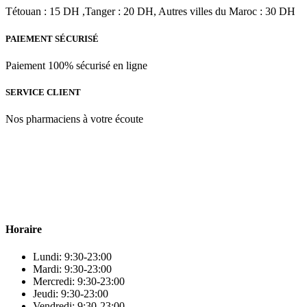
Tétouan : 15 DH ,Tanger : 20 DH, Autres villes du Maroc : 30 DH
PAIEMENT SÉCURISÉ
Paiement 100% sécurisé en ligne
SERVICE CLIENT
Nos pharmaciens à votre écoute
Para & beauty Tétouan votre destination pour la santé et le bien-être
! Nous sommes fiers d’offrir une vaste sélection de produits de
qualité pour répondre à tous vos besoins en matière de santé et de
beauté.
Horaire
Lundi: 9:30-23:00
Mardi: 9:30-23:00
Mercredi: 9:30-23:00
Jeudi: 9:30-23:00
Vendredi: 9:30-23:00