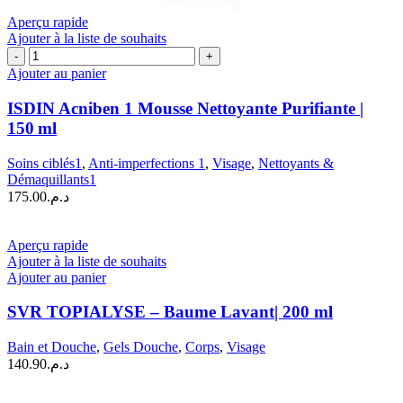
Aperçu rapide
Ajouter à la liste de souhaits
quantité
de
Ajouter au panier
ISDIN
Acniben
ISDIN Acniben 1 Mousse Nettoyante Purifiante |
1
150 ml
Mousse
Nettoyante
Soins ciblés1
,
Anti-imperfections 1
,
Visage
,
Nettoyants &
Purifiante
Démaquillants1
|
175.00
د.م.
150 ml
Aperçu rapide
Ajouter à la liste de souhaits
Ajouter au panier
SVR TOPIALYSE – Baume Lavant| 200 ml
Bain et Douche
,
Gels Douche
,
Corps
,
Visage
140.90
د.م.