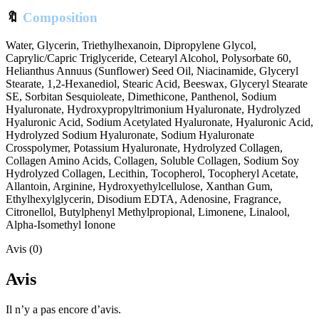
🔖
Composition
Water, Glycerin, Triethylhexanoin, Dipropylene Glycol,
Caprylic/Capric Triglyceride, Cetearyl Alcohol, Polysorbate 60,
Helianthus Annuus (Sunflower) Seed Oil, Niacinamide, Glyceryl
Stearate, 1,2-Hexanediol, Stearic Acid, Beeswax, Glyceryl Stearate
SE, Sorbitan Sesquioleate, Dimethicone, Panthenol, Sodium
Hyaluronate, Hydroxypropyltrimonium Hyaluronate, Hydrolyzed
Hyaluronic Acid, Sodium Acetylated Hyaluronate, Hyaluronic Acid,
Hydrolyzed Sodium Hyaluronate, Sodium Hyaluronate
Crosspolymer, Potassium Hyaluronate, Hydrolyzed Collagen,
Collagen Amino Acids, Collagen, Soluble Collagen, Sodium Soy
Hydrolyzed Collagen, Lecithin, Tocopherol, Tocopheryl Acetate,
Allantoin, Arginine, Hydroxyethylcellulose, Xanthan Gum,
Ethylhexylglycerin, Disodium EDTA, Adenosine, Fragrance,
Citronellol, Butylphenyl Methylpropional, Limonene, Linalool,
Alpha-Isomethyl Ionone
Avis (0)
Avis
Il n’y a pas encore d’avis.