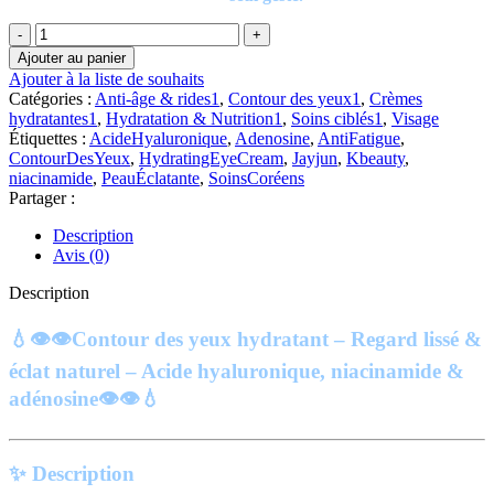
quantité
de
Ajouter au panier
JAYJUN
Ajouter à la liste de souhaits
Hyaluronic
Catégories :
Anti-âge & rides1
,
Contour des yeux1
,
Crèmes
Acid
hydratantes1
,
Hydratation & Nutrition1
,
Soins ciblés1
,
Visage
Hydrating
Étiquettes :
AcideHyaluronique
,
Adenosine
,
AntiFatigue
,
Eye
ContourDesYeux
,
HydratingEyeCream
,
Jayjun
,
Kbeauty
,
Cream
niacinamide
,
PeauÉclatante
,
SoinsCoréens
|
Partager :
25
ML
Description
Avis (0)
Description
💧👁️👁️Contour des yeux hydratant – Regard lissé &
éclat naturel – Acide hyaluronique, niacinamide &
adénosine👁️👁️💧
✨
Description