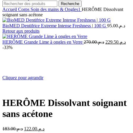
Recherche
Accueil
Corps
Soin des mains & Ongles1
HERÔME Dissolvant
soignant sans acétone
BioMED Dentifrice Extreme Intense Freshness | 100 G
95.00
د.م.
Retour aux produits
Le
Le
HERÔME Grande Lime à ongles en Verre
270.00
د.م.
229.50
د.م.
prix
prix
-33%
initial
actu
était :
est :
د.م.270.00.
Cliquez pour agrandir
HERÔME Dissolvant soignant
sans acétone
Le
Le
183.00
د.م.
122.00
د.م.