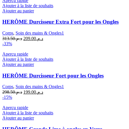
د.م.160.00.
د.م.240.00.
Aperçu rapide
Ajouter à la liste de souhaits
Ajouter au panier
HERÔME Durcisseur Extra Fort pour les Ongles
Corps
,
Soin des mains & Ongles1
Le
Le
313.50
د.م.
209.00
د.م.
prix
prix
-33%
initial
actuel
était :
est :
Aperçu rapide
د.م.209.00.
د.م.313.50.
Ajouter à la liste de souhaits
Ajouter au panier
HERÔME Durcisseur Fort pour les Ongles
Corps
,
Soin des mains & Ongles1
Le
Le
298.50
د.م.
199.00
د.م.
prix
prix
-15%
initial
actuel
était :
est :
Aperçu rapide
د.م.199.00.
د.م.298.50.
Ajouter à la liste de souhaits
Ajouter au panier