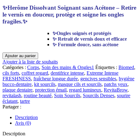
prix
prix
initial
actuel
✨Herôme Dissolvant Soignant sans Acétone – Retire
était :
est :
le vernis en douceur, protège et soigne les ongles
د.م.122.00.
د.م.183.00.
fragiles.✨
✨
Ongles soignés et protégés
✨ Retrait de vernis doux et efficace
✨ Formule douce, sans acétone
quantité
Ajouter au panier
de
Ajouter à la liste de souhaits
HERÔME
Catégories :
Corps
,
Soin des mains & Ongles1
Étiquettes :
Biomed
,
Dissolvant
cils forts
,
coffret regard
,
dentifrice intense
,
Extreme Intense
soignant
FRESHNESS
,
fraîcheur longue durée
,
gencives sensibles
,
hygiène
sans
bucco-dentaire
,
kit sourcils
,
masque cils et sourcils
,
patchs yeux
,
acétone
plaque dentaire
,
protection émail
,
regard lumineux
,
RevitaBrow
,
revitalash
,
routine beauté
,
Soin Sourcils
,
Sourcils Denses
,
sourire
éclatant
,
tartre
Partager :
Description
Avis (0)
Description