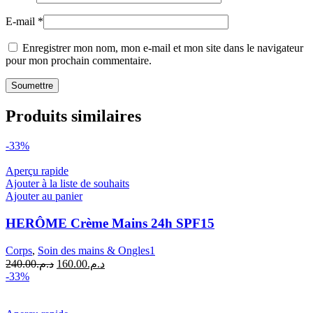
E-mail
*
Enregistrer mon nom, mon e-mail et mon site dans le navigateur
pour mon prochain commentaire.
Produits similaires
-33%
Aperçu rapide
Ajouter à la liste de souhaits
Ajouter au panier
HERÔME Crème Mains 24h SPF15
Corps
,
Soin des mains & Ongles1
Le
Le
240.00
د.م.
160.00
د.م.
prix
prix
-33%
initial
actuel
était :
est :