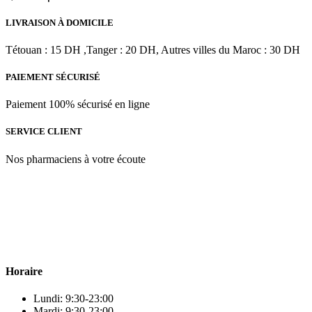
LIVRAISON À DOMICILE
Tétouan : 15 DH ,Tanger : 20 DH, Autres villes du Maroc : 30 DH
PAIEMENT SÉCURISÉ
Paiement 100% sécurisé en ligne
SERVICE CLIENT
Nos pharmaciens à votre écoute
Para & beauty Tétouan votre destination pour la santé et le bien-être
! Nous sommes fiers d’offrir une vaste sélection de produits de
qualité pour répondre à tous vos besoins en matière de santé et de
beauté.
Horaire
Lundi: 9:30-23:00
Mardi: 9:30-23:00