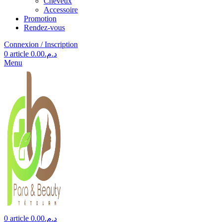
Cheveux
Accessoire
Promotion
Rendez-vous
Connexion / Inscription
0
article
0.00
د.م.
Menu
0
article
0.00
د.م.