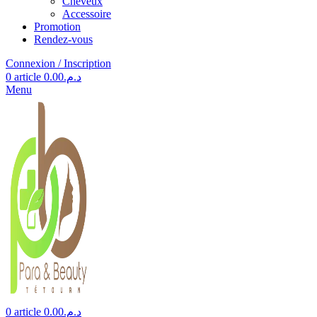
Cheveux
Accessoire
Promotion
Rendez-vous
Connexion / Inscription
0
article
0.00
د.م.
Menu
0
article
0.00
د.م.