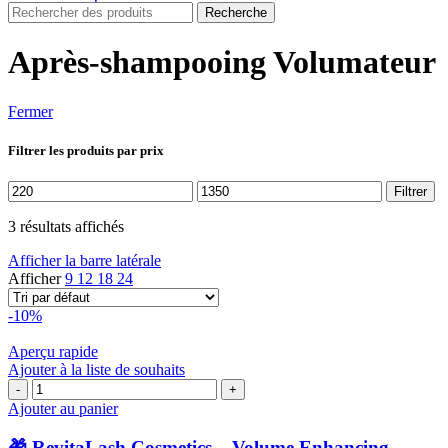
Recherche
Après-shampooing Volumateur
Fermer
Filtrer les produits par prix
Prix
Prix
Filtrer
min
max
3 résultats affichés
Afficher la barre latérale
Afficher
9
12
18
24
-10%
Aperçu rapide
Ajouter à la liste de souhaits
quantité
de
Ajouter au panier
🎁
RevitaLash
🎁 RevitaLash Cosmetics – Volume Enhancing