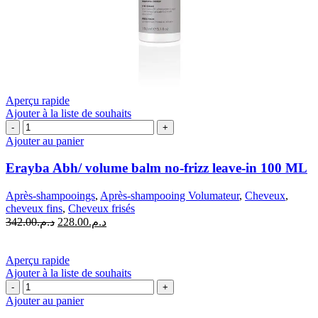
Aperçu rapide
Ajouter à la liste de souhaits
quantité
de
Ajouter au panier
Erayba
Abh/
Erayba Abh/ volume balm no-frizz leave-in 100 ML
volume
balm
Après-shampooings
,
Après-shampooing Volumateur
,
Cheveux
,
no-
cheveux fins
,
Cheveux frisés
frizz
Le
Le
342.00
د.م.
228.00
د.م.
leave-
prix
prix
in
initial
actuel
100
était :
est :
Aperçu rapide
ML
د.م.228.00.
د.م.342.00.
Ajouter à la liste de souhaits
quantité
de
Ajouter au panier
PHYTO