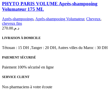
PARIS
PHYTO PARIS VOLUME Après-shampooing
VOLUME
Volumateur 175 ML
Après-
shampooing
Après-shampooings
,
Après-shampooing Volumateur
,
Cheveux
,
Volumateur
cheveux fins
175
270.00
د.م.
ML
LIVRAISON À DOMICILE
Tétouan : 15 DH ,Tanger : 20 DH, Autres villes du Maroc : 30 DH
PAIEMENT SÉCURISÉ
Paiement 100% sécurisé en ligne
SERVICE CLIENT
Nos pharmaciens à votre écoute
Para & beauty Tétouan votre destination pour la santé et le bien-être
! Nous sommes fiers d’offrir une vaste sélection de produits de