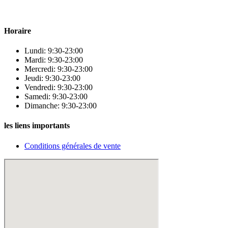
qualité pour répondre à tous vos besoins en matière de santé et de
beauté.
Horaire
Lundi: 9:30-23:00
Mardi: 9:30-23:00
Mercredi: 9:30-23:00
Jeudi: 9:30-23:00
Vendredi: 9:30-23:00
Samedi: 9:30-23:00
Dimanche: 9:30-23:00
les liens importants
Conditions générales de vente