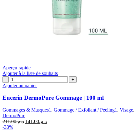
Aperçu rapide
Ajouter à la liste de souhaits
quantité
de
Ajouter au panier
Eucerin
DermoPure
Eucerin DermoPure Gommage | 100 ml
Gommage
|
Gommages & Masques1
,
Gommage / Exfoliant / Peeling1
,
Visage
,
100
DermoPure
ml
Le
Le
211.00
د.م.
141.00
د.م.
prix
prix
-33%
initial
actuel
était :
est :