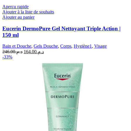
était :
est :
ml
د.م.211.00.
د.م.316.00.
Aperçu rapide
Ajouter à la liste de souhaits
Ajouter au panier
Eucerin DermoPure Gel Nettoyant Triple Action |
150 ml
Bain et Douche
,
Gels Douche
,
Corps
,
Hygiène1
,
Visage
Le
Le
246.00
د.م.
164.00
د.م.
prix
prix
-33%
initial
actuel
était :
est :
د.م.164.00.
د.م.246.00.