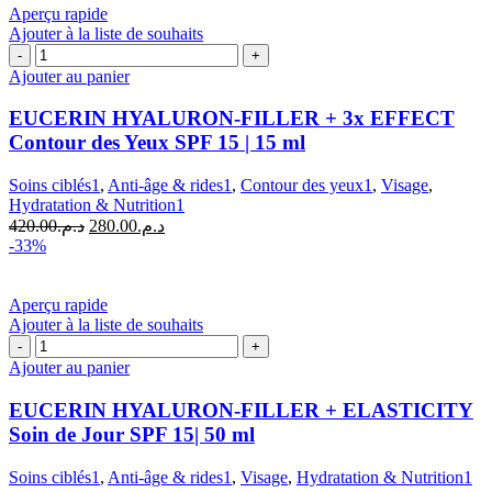
د.م.141.00.
د.م.211.00.
Aperçu rapide
Ajouter à la liste de souhaits
quantité
de
Ajouter au panier
EUCERIN
HYALURON-
EUCERIN HYALURON-FILLER + 3x EFFECT
FILLER
Contour des Yeux SPF 15 | 15 ml
+
3x
Soins ciblés1
,
Anti-âge & rides1
,
Contour des yeux1
,
Visage
,
EFFECT
Hydratation & Nutrition1
Contour
Le
Le
420.00
د.م.
280.00
د.م.
des
prix
prix
-33%
Yeux
initial
actuel
SPF
était :
est :
15
د.م.280.00.
د.م.420.00.
Aperçu rapide
|
Ajouter à la liste de souhaits
15
quantité
ml
de
Ajouter au panier
EUCERIN
HYALURON-
EUCERIN HYALURON-FILLER + ELASTICITY
FILLER
Soin de Jour SPF 15| 50 ml
+
ELASTICITY
Soins ciblés1
,
Anti-âge & rides1
,
Visage
,
Hydratation & Nutrition1
Soin