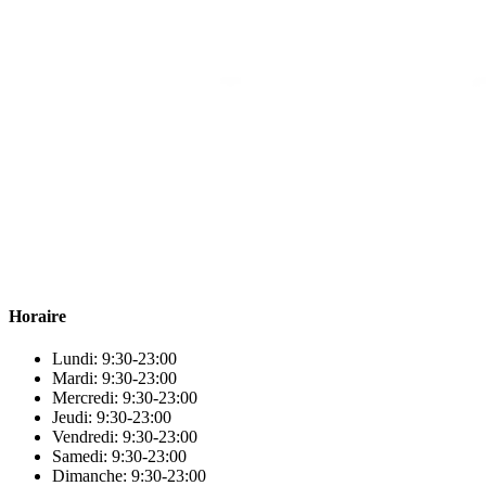
Para & beauty Tétouan votre destination pour la santé et le bien-être
! Nous sommes fiers d’offrir une vaste sélection de produits de
qualité pour répondre à tous vos besoins en matière de santé et de
beauté.
Horaire
Lundi: 9:30-23:00
Mardi: 9:30-23:00
Mercredi: 9:30-23:00
Jeudi: 9:30-23:00
Vendredi: 9:30-23:00
Samedi: 9:30-23:00
Dimanche: 9:30-23:00