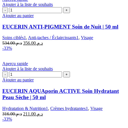
Ajouter à la liste de souhaits
quantité
de
Ajouter au panier
EUCERIN
ANTI-
EUCERIN ANTI-PIGMENT Soin de Nuit | 50 ml
PIGMENT
Soin
Soins ciblés1
,
Anti-taches / Éclaircissants1
,
Visage
de
Le
Le
534.00
د.م.
356.00
د.م.
Nuit
prix
prix
-33%
|
initial
actuel
50
était :
est :
ml
د.م.356.00.
د.م.534.00.
Aperçu rapide
Ajouter à la liste de souhaits
quantité
de
Ajouter au panier
EUCERIN
AQUAporin
EUCERIN AQUAporin ACTIVE Soin Hydratant
ACTIVE
Peau Sèche | 50 ml
Soin
Hydratant
Hydratation & Nutrition1
,
Crèmes hydratantes1
,
Visage
Peau
Le
Le
316.00
د.م.
211.00
د.م.
Sèche
prix
prix
-33%
|
initial
actuel
50