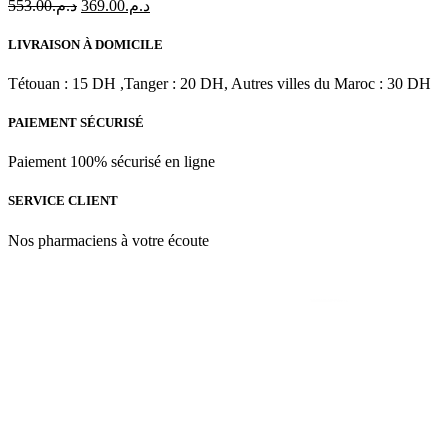
Le
Le
553.00
د.م.
369.00
د.م.
de
prix
prix
Jour
initial
actuel
SPF
LIVRAISON À DOMICILE
était :
est :
15|
د.م.369.00.
د.م.553.00.
50
Tétouan : 15 DH ,Tanger : 20 DH, Autres villes du Maroc : 30 DH
ml
PAIEMENT SÉCURISÉ
Paiement 100% sécurisé en ligne
SERVICE CLIENT
Nos pharmaciens à votre écoute