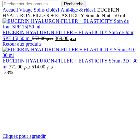
Recherche
Accueil
Visage
Soins ciblés1
Anti-âge & rides1
EUCERIN
HYALURON-FILLER + ELASTICITY Soin de Nuit | 50 ml
EUCERIN HYALURON-FILLER + ELASTICITY Soin de Jour
Le
Le
SPF 15| 50 ml
553.00
د.م.
369.00
د.م.
prix
prix
Retour aux produits
initial
actuel
était :
est :
د.م.369.00.
د.م.553.00.
EUCERIN HYALURON-FILLER + ELASTICITY Sérum 3D | 30
Le
Le
ml
771.00
د.م.
514.00
د.م.
prix
prix
-33%
initial
actuel
était :
est :
د.م.514.00.
د.م.771.00.
Cliquez pour agrandir