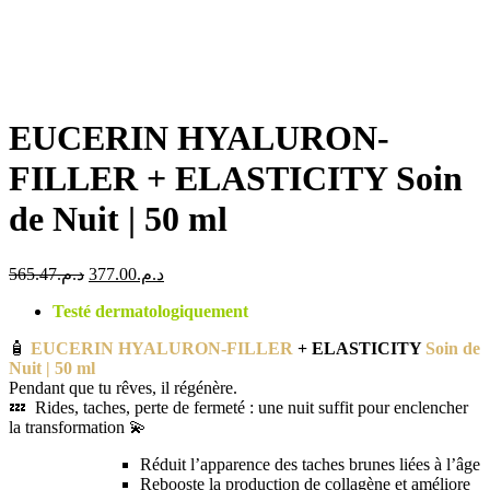
EUCERIN HYALURON-
FILLER + ELASTICITY Soin
de Nuit | 50 ml
Le
Le
565.47
د.م.
377.00
د.م.
prix
prix
Testé dermatologiquement
initial
actuel
était :
est :
🧴
EUCERIN HYALURON-FILLER
+ ELASTICITY
Soin de
د.م.377.00.
د.م.565.47.
Nuit | 50 ml
Pendant que tu rêves, il régénère.
💤 Rides, taches, perte de fermeté : une nuit suffit pour enclencher
la transformation 💫
Réduit l’apparence des taches brunes liées à l’âge
Rebooste la production de collagène et améliore