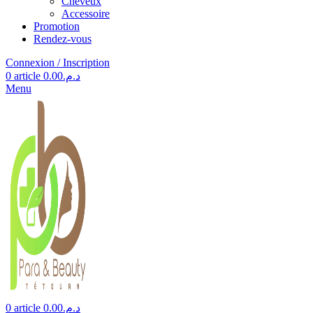
Cheveux
Accessoire
Promotion
Rendez-vous
Connexion / Inscription
0
article
0.00
د.م.
Menu
0
article
0.00
د.م.