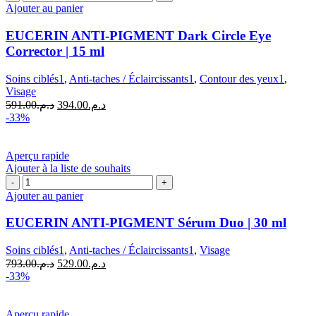
de
Ajouter au panier
EUCERIN
ANTI-
EUCERIN ANTI-PIGMENT Dark Circle Eye
PIGMENT
Corrector | 15 ml
Dark
Circle
Soins ciblés1
,
Anti-taches / Éclaircissants1
,
Contour des yeux1
,
Eye
Visage
Corrector
Le
Le
591.00
د.م.
394.00
د.م.
|
prix
prix
-33%
15
initial
actuel
ml
était :
est :
د.م.394.00.
د.م.591.00.
Aperçu rapide
Ajouter à la liste de souhaits
quantité
de
Ajouter au panier
EUCERIN
ANTI-
EUCERIN ANTI-PIGMENT Sérum Duo | 30 ml
PIGMENT
Sérum
Soins ciblés1
,
Anti-taches / Éclaircissants1
,
Visage
Duo
Le
Le
793.00
د.م.
529.00
د.م.
|
prix
prix
-33%
30
initial
actuel
ml
était :
est :
د.م.529.00.
د.م.793.00.
Aperçu rapide