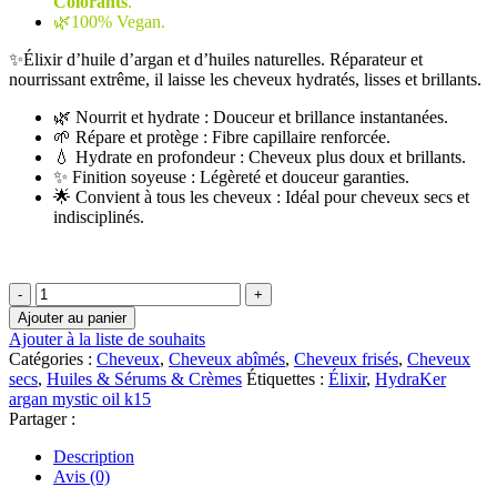
Colorants
était :
.
est :
🌿100% Vegan.
د.م.198.00.
د.م.297.00.
✨Élixir d’huile d’argan et d’huiles naturelles. Réparateur et
nourrissant extrême, il laisse les cheveux hydratés, lisses et brillants.
🌿 Nourrit et hydrate : Douceur et brillance instantanées.
🌱 Répare et protège : Fibre capillaire renforcée.
💧 Hydrate en profondeur : Cheveux plus doux et brillants.
✨ Finition soyeuse : Légèreté et douceur garanties.
🌟 Convient à tous les cheveux : Idéal pour cheveux secs et
indisciplinés.
quantité
de
Ajouter au panier
Erayba/
Ajouter à la liste de souhaits
HydraKer
Catégories :
Cheveux
,
Cheveux abîmés
,
Cheveux frisés
,
Cheveux
argan
secs
,
Huiles & Sérums & Crèmes
Étiquettes :
Élixir
,
HydraKer
mystic
argan mystic oil k15
oil
Partager :
k15
50
Description
ML
Avis (0)