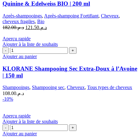
Fortifiant
Quinine & Edelweiss BIO | 200 ml
&
Démêlant
Après-shampooings
,
Après-shampoing Fortifiant
,
Cheveux
,
à
cheveux fragiles
,
Bio
la
Le
Le
182.00
د.م.
121.50
د.م.
Quinine
prix
prix
&
initial
actuel
Aperçu rapide
Edelweiss
était :
est :
Ajouter à la liste de souhaits
BIO
quantité
د.م.182.00.
د.م.121.50.
|
de
Ajouter au panier
200
KLORANE
ml
Shampooing
KLORANE Shampooing Sec Extra-Doux à l’Avoine
Sec
| 150 ml
Extra-
Doux
Shampooings
,
Shampooing sec
,
Cheveux
,
Tous types de cheveux
à
108.00
د.م.
l’Avoine
-10%
|
150
ml
Aperçu rapide
Ajouter à la liste de souhaits
quantité
de
Ajouter au panier
laCabine