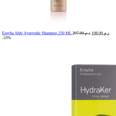
Le
Le
Erayba Abh/ Ayurvedic Shampoo 250 ML
297.00
د.م.
198.00
د.م.
prix
prix
-33%
initial
actu
était :
est :
د.م.297.00.