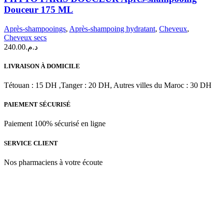
DOUCEUR
Douceur 175 ML
Après-
shampooing
Après-shampooings
,
Après-shampoing hydratant
,
Cheveux
,
Douceur
Cheveux secs
175
240.00
د.م.
ML
LIVRAISON À DOMICILE
Tétouan : 15 DH ,Tanger : 20 DH, Autres villes du Maroc : 30 DH
PAIEMENT SÉCURISÉ
Paiement 100% sécurisé en ligne
SERVICE CLIENT
Nos pharmaciens à votre écoute
Para & beauty Tétouan votre destination pour la santé et le bien-être
! Nous sommes fiers d’offrir une vaste sélection de produits de
qualité pour répondre à tous vos besoins en matière de santé et de