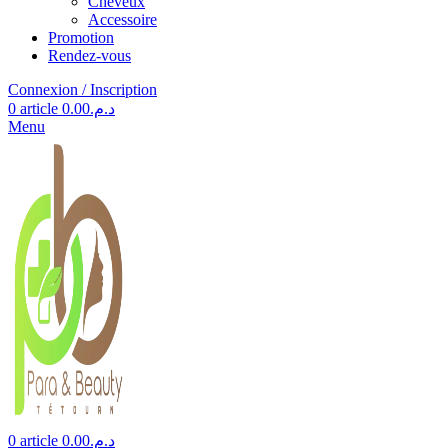
Cheveux
Accessoire
Promotion
Rendez-vous
Connexion / Inscription
0
article
0.00
د.م.
Menu
0
article
0.00
د.م.