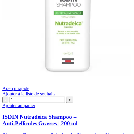
Aperçu rapide
Ajouter à la liste de souhaits
quantité
de
Ajouter au panier
ISDIN
Nutradeica
ISDIN Nutradeica Shampoo –
Shampoo
Anti‑Pellicules Grasses | 200 ml
–
Anti‑Pellicules Grasses