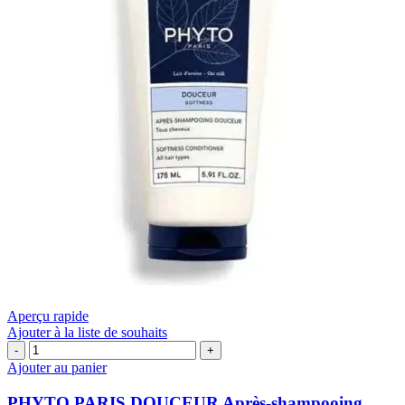
Aperçu rapide
Ajouter à la liste de souhaits
quantité
de
Ajouter au panier
PHYTO
PARIS
PHYTO PARIS DOUCEUR Après-shampooing