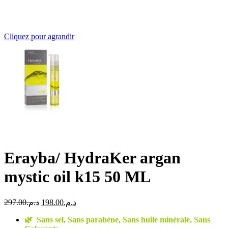
Cliquez pour agrandir
Erayba/ HydraKer argan
mystic oil k15 50 ML
Le
Le
297.00
د.م.
198.00
د.م.
prix
prix
🌿
Sans sel, Sans parabène, Sans huile minérale, Sans
initial
actuel