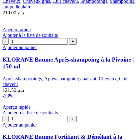
Cheveux
,
Cheveux gras
,
Cuir chevelu
,
Shampooings
,
Shampooing
|
antipelliculaire
200 ml
210.00
د.م.
Aperçu rapide
Ajouter à la liste de souhaits
quantité
de
Ajouter au panier
KLORANE
Baume
KLORANE Baume Après-shampoing à la Pivoine |
Après-
150 ml
shampoing
à
Après-shampooings
,
Après-shampoing apaisant
,
Cheveux
,
Cuir
la
chevelu
Pivoine
121.50
د.م.
|
-33%
150
ml
Aperçu rapide
Ajouter à la liste de souhaits
quantité
de
Ajouter au panier
KLORANE
Baume
KLORANE Baume Fortifiant & Démêlant à la