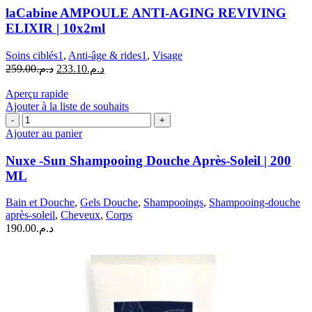
AMPOULE
laCabine AMPOULE ANTI-AGING REVIVING
ANTI-
ELIXIR | 10x2ml
AGING
REVIVING
Soins ciblés1
,
Anti-âge & rides1
,
Visage
ELIXIR
Le
Le
259.00
د.م.
233.10
د.م.
|
prix
prix
10x2ml
initial
actuel
Aperçu rapide
était :
est :
Ajouter à la liste de souhaits
quantité
د.م.259.00.
د.م.233.10.
de
Ajouter au panier
Nuxe
-
Nuxe -Sun Shampooing Douche Après-Soleil | 200
Sun
ML
Shampooing
Douche
Bain et Douche
,
Gels Douche
,
Shampooings
,
Shampooing-douche
Après-
après-soleil
,
Cheveux
,
Corps
Soleil
190.00
د.م.
|
200
ML