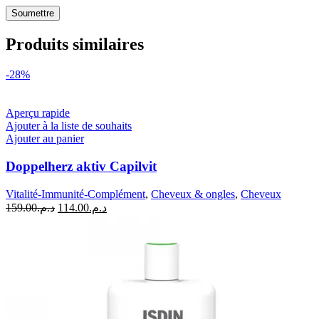
Produits similaires
-28%
Aperçu rapide
Ajouter à la liste de souhaits
Ajouter au panier
Doppelherz aktiv Capilvit
Vitalité-Immunité-Complément
,
Cheveux & ongles
,
Cheveux
Le
Le
159.00
د.م.
114.00
د.م.
prix
prix
initial
actuel
était :
est :
د.م.114.00.
د.م.159.00.