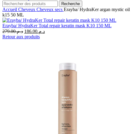
Recherche
Accueil
Cheveux
Cheveux secs
Erayba/ HydraKer argan mystic oil
k15 50 ML
Erayba/ HydraKer Total repair keratin mask K10 150 ML
Le
Le
279.00
د.م.
186.00
د.م.
prix
prix
Retour aux produits
initial
actuel
était :
est :
د.م.186.00.
د.م.279.00.