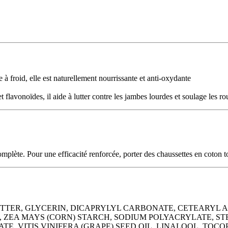
 à froid, elle est naturellement nourrissante et anti-oxydante
t flavonoïdes, il aide à lutter contre les jambes lourdes et soulage les r
omplète. Pour une efficacité renforcée, porter des chaussettes en coton t
TTER, GLYCERIN, DICAPRYLYL CARBONATE, CETEARYL
ZEA MAYS (CORN) STARCH, SODIUM POLYACRYLATE, ST
E, VITIS VINIFERA (GRAPE) SEED OIL, LINALOOL, TOC