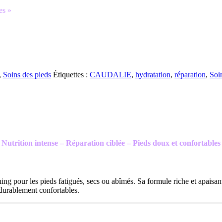
es »
,
Soins des pieds
Étiquettes :
CAUDALIE
,
hydratation
,
réparation
,
Soi
Nutrition intense – Réparation ciblée – Pieds doux et confortables
g pour les pieds fatigués, secs ou abîmés. Sa formule riche et apaisant
t durablement confortables.