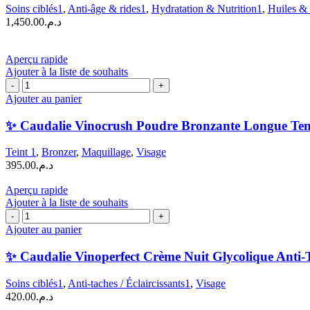
Cru
Soins ciblés1
,
Anti-âge & rides1
,
Hydratation & Nutrition1
,
Huiles & 
Le
1,450.00
د.م.
Sérum
|
30
Aperçu rapide
ml
Ajouter à la liste de souhaits
quantité
de
Ajouter au panier
✨
Caudalie
✨ Caudalie Vinocrush Poudre Bronzante Longue Tenu
Vinocrush
Poudre
Teint 1
,
Bronzer
,
Maquillage
,
Visage
Bronzante
395.00
د.م.
Longue
Tenue
Aperçu rapide
|
Ajouter à la liste de souhaits
8
quantité
g
de
Ajouter au panier
✨
Caudalie
✨ Caudalie Vinoperfect Crème Nuit Glycolique Anti-T
Vinoperfect
Crème
Soins ciblés1
,
Anti-taches / Éclaircissants1
,
Visage
Nuit
420.00
د.م.
Glycolique