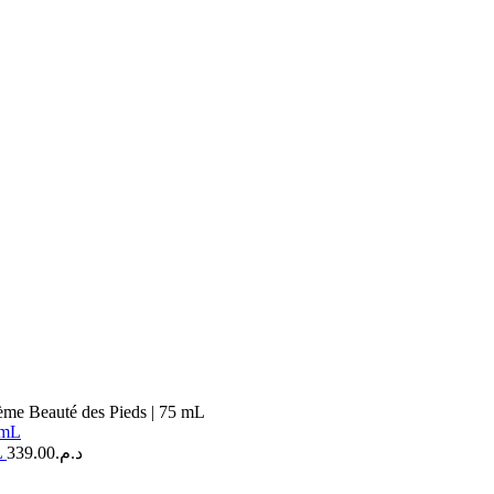
ème Beauté des Pieds | 75 mL
L
339.00
د.م.