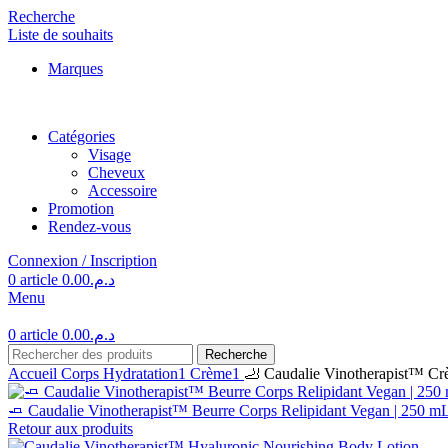
Recherche
Liste de souhaits
Marques
Catégories
Visage
Cheveux
Accessoire
Promotion
Rendez-vous
Connexion / Inscription
0
article
0.00
د.م.
Menu
0
article
0.00
د.م.
Recherche
Accueil
Corps
Hydratation1
Crème1
🦶 Caudalie Vinotherapist™ Cr
🧈 Caudalie Vinotherapist™ Beurre Corps Relipidant Vegan | 250 m
Retour aux produits