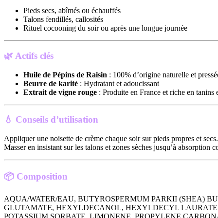
Pieds secs, abîmés ou échauffés
Talons fendillés, callosités
Rituel cocooning du soir ou après une longue journée
🌿
Actifs clés
Huile de Pépins de Raisin
: 100% d’origine naturelle et pressée
Beurre de karité
: Hydratant et adoucissant
Extrait de vigne rouge
: Produite en France et riche en tanins e
💧
Conseils d’utilisation
Appliquer une noisette de crème chaque soir sur pieds propres et secs.
Masser en insistant sur les talons et zones sèches jusqu’à absorption c
📦
Composition
AQUA/WATER/EAU, BUTYROSPERMUM PARKII (SHEA) BU
GLUTAMATE, HEXYLDECANOL, HEXYLDECYL LAURATE, 
POTASSIUM SORBATE, LIMONENE, PROPYLENE CARBONAT