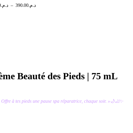
Plage
0
د.م.
–
390.00
د.م.
de
prix :
د.م.220.00
à
د.م.390.00
me Beauté des Pieds | 75 mL
 Offre à tes pieds une pause spa réparatrice, chaque soir. »
🌙🦶✨