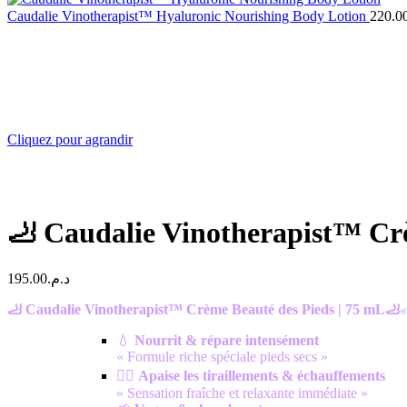
Caudalie Vinotherapist™ Hyaluronic Nourishing Body Lotion
220.0
Cliquez pour agrandir
🦶 Caudalie Vinotherapist™ Crè
195.00
د.م.
🦶 Caudalie Vinotherapist™ Crème Beauté des Pieds | 75 mL🦶
«
💧
Nourrit & répare intensément
« Formule riche spéciale pieds secs »
🧘‍♀️
Apaise les tiraillements & échauffements
« Sensation fraîche et relaxante immédiate »