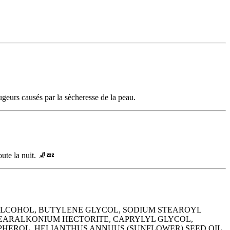
ougeurs causés par la sècheresse de la peau.
oute la nuit. 🧦💤
 ALCOHOL, BUTYLENE GLYCOL, SODIUM STEAROYL
EARALKONIUM HECTORITE, CAPRYLYL GLYCOL,
OPHEROL, HELIANTHUS ANNUUS (SUNFLOWER) SEED OIL,