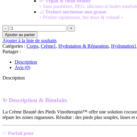
🌱
Vegan & clean beauty
« Sans parabènes, PEG, silicones ni huiles minéral
🦶
Texture onctueuse non grasse
« Pénètre rapidement, fini doux & velouté »
quantité
de
Ajouter au panier
🦶
Ajouter à la liste de souhaits
Caudalie
Catégories :
Corps
,
Crème1
,
Hydratation & Réparation
,
Hydratation1
Vinotherapist™
Partager :
Crème
Beauté
Description
des
Avis (0)
Pieds
|
Description
75
mL
✨
Description & Bienfaits
La Crème Beauté des Pieds Vinotherapist™ offre une solution cocoonin
répare les zones rugueuses. Résultat : des pieds plus souples, lisses e
✅
Parfait pour