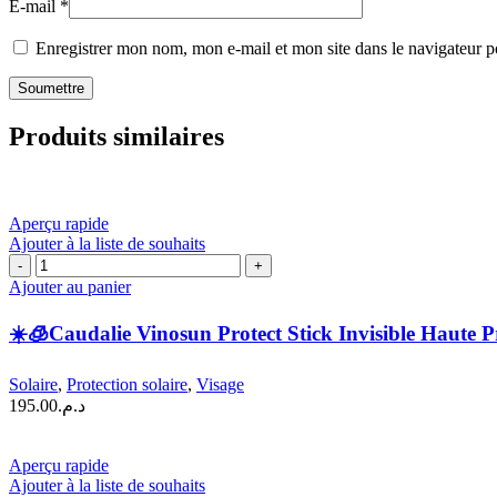
E-mail
*
Enregistrer mon nom, mon e-mail et mon site dans le navigateur
Produits similaires
Aperçu rapide
Ajouter à la liste de souhaits
quantité
de
Ajouter au panier
☀️
☀️🧊Caudalie Vinosun Protect Stick Invisible Haute 
🧊
Caudalie
Vinosun
Solaire
,
Protection solaire
,
Visage
Protect
195.00
د.م.
Stick
Invisible
Haute
Aperçu rapide
Protection
Ajouter à la liste de souhaits
SPF50