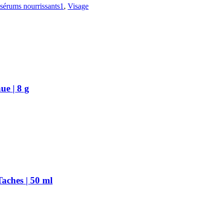
sérums nourrissants1
,
Visage
e | 8 g
aches | 50 ml