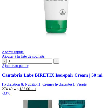
Aperçu rapide
Ajouter à la liste de souhaits
quantité
de
Ajouter au panier
Cantabria
Labs
Cantabria Labs BIRETIX Isorepair Cream | 50 ml
BIRETIX
Isorepair
Hydratation & Nutrition1
,
Crèmes hydratantes1
,
Visage
Cream
Le
Le
274.49
د.م.
183.00
د.م.
|
prix
prix
-33%
50
initial
actuel
ml
était :
est :
د.م.183.00.
د.م.274.49.