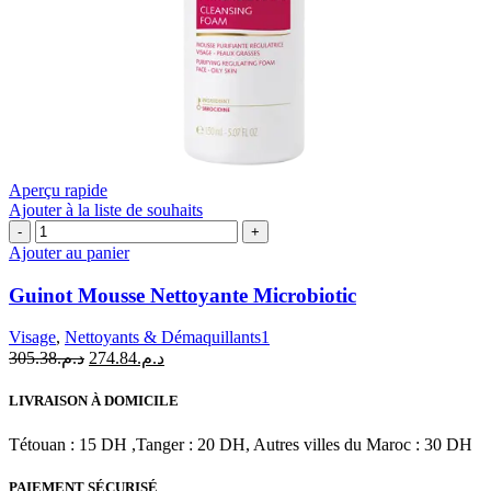
Aperçu rapide
Ajouter à la liste de souhaits
quantité
de
Ajouter au panier
Guinot
Mousse
Guinot Mousse Nettoyante Microbiotic
Nettoyante
Microbiotic
Visage
,
Nettoyants & Démaquillants1
Le
Le
305.38
د.م.
274.84
د.م.
prix
prix
initial
actuel
LIVRAISON À DOMICILE
était :
est :
د.م.274.84.
د.م.305.38.
Tétouan : 15 DH ,Tanger : 20 DH, Autres villes du Maroc : 30 DH
PAIEMENT SÉCURISÉ