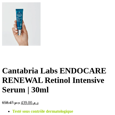
Cantabria Labs ENDOCARE
RENEWAL Retinol Intensive
Serum | 30ml
Le
Le
658.47
د.م.
439.00
د.م.
prix
prix
Testé sous contrôle dermatologique
initial
actuel