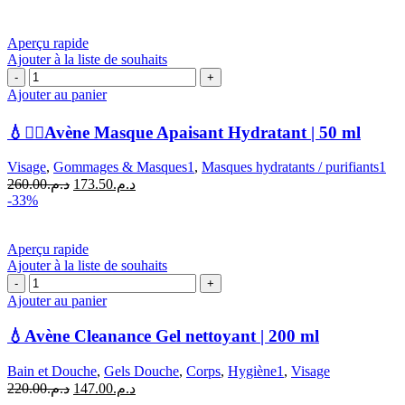
Aperçu rapide
Ajouter à la liste de souhaits
quantité
de
Ajouter au panier
💧
💆‍♀️Avène
💧💆‍♀️Avène Masque Apaisant Hydratant | 50 ml
Masque
Apaisant
Visage
,
Gommages & Masques1
,
Masques hydratants / purifiants1
Hydratant
Le
Le
260.00
د.م.
173.50
د.م.
|
prix
prix
-33%
50
initial
actuel
ml
était :
est :
د.م.173.50.
د.م.260.00.
Aperçu rapide
Ajouter à la liste de souhaits
quantité
de
Ajouter au panier
💧
Avène
💧Avène Cleanance Gel nettoyant | 200 ml
Cleanance
Gel
Bain et Douche
,
Gels Douche
,
Corps
,
Hygiène1
,
Visage
nettoyant
Le
Le
220.00
د.م.
147.00
د.م.
|
prix
prix