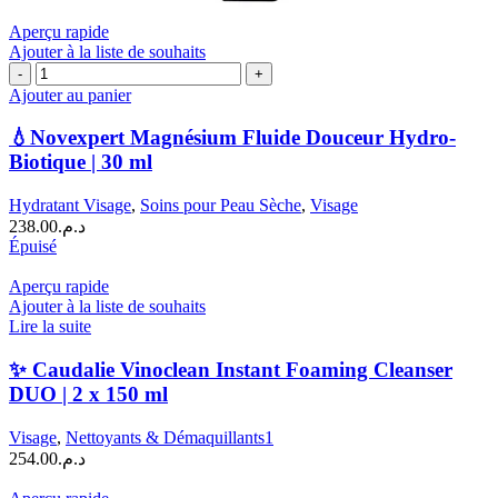
Aperçu rapide
Ajouter à la liste de souhaits
quantité
de
Ajouter au panier
💧
Novexpert
💧Novexpert Magnésium Fluide Douceur Hydro-
Magnésium
Biotique | 30 ml
Fluide
Douceur
Hydratant Visage
,
Soins pour Peau Sèche
,
Visage
Hydro-
238.00
د.م.
Biotique
Épuisé
|
30
Aperçu rapide
ml
Ajouter à la liste de souhaits
Lire la suite
✨ Caudalie Vinoclean Instant Foaming Cleanser
DUO | 2 x 150 ml
Visage
,
Nettoyants & Démaquillants1
254.00
د.م.