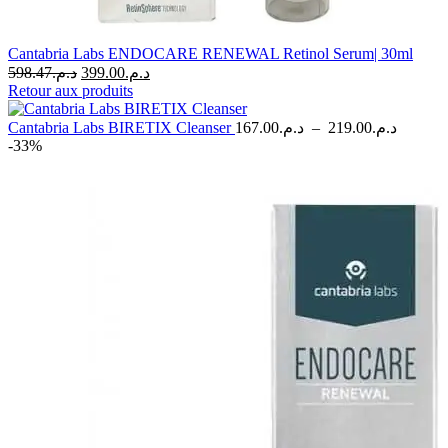
Cantabria Labs ENDOCARE RENEWAL Retinol Serum| 30ml
Le
Le
598.47
د.م.
399.00
د.م.
prix
prix
Retour aux produits
initial
actuel
était :
est :
Plage
Cantabria Labs BIRETIX Cleanser
167.00
د.م.
–
219.00
د.م.
د.م.598.47.
د.م.399.00.
de
-33%
prix :
د.م.167.00
à
219