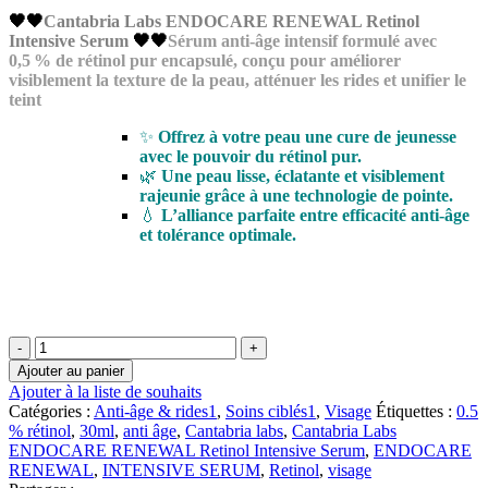
était :
est :
🖤🖤
Cantabria Labs ENDOCARE RENEWAL Retinol
د.م.439.00.
د.م.658.47.
Intensive Serum
🖤🖤
Sérum anti-âge intensif formulé avec
0,5 % de rétinol pur encapsulé, conçu pour améliorer
visiblement la texture de la peau, atténuer les rides et unifier le
teint
✨
Offrez à votre peau une cure de jeunesse
avec le pouvoir du rétinol pur.
🌿
Une peau lisse, éclatante et visiblement
rajeunie grâce à une technologie de pointe.
💧
L’alliance parfaite entre efficacité anti-âge
et tolérance optimale.
quantité
de
Ajouter au panier
Cantabria
Ajouter à la liste de souhaits
Labs
Catégories :
Anti-âge & rides1
,
Soins ciblés1
,
Visage
Étiquettes :
0.5
ENDOCARE
% rétinol
,
30ml
,
anti âge
,
Cantabria labs
,
Cantabria Labs
RENEWAL
ENDOCARE RENEWAL Retinol Intensive Serum
,
ENDOCARE
Retinol
RENEWAL
,
INTENSIVE SERUM
,
Retinol
,
visage
Intensive