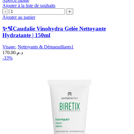
Aperçu rapide
Ajouter à la liste de souhaits
quantité
de
Ajouter au panier
✨
🫧
✨🫧Caudalie Vinohydra Gelée Nettoyante
Caudalie
Hydratante | 150ml
Vinohydra
Gelée
Visage
,
Nettoyants & Démaquillants1
Nettoyante
170.00
د.م.
Hydratante
-33%
|
150ml