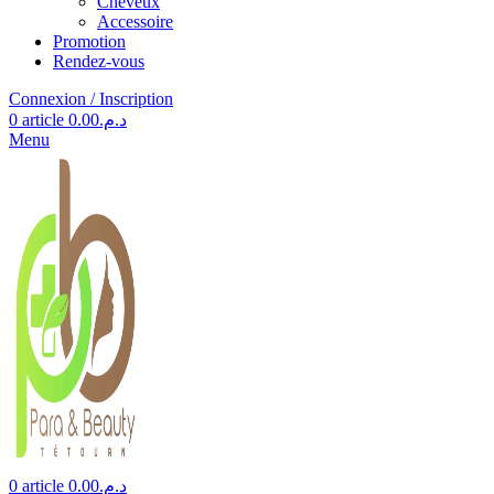
Cheveux
Accessoire
Promotion
Rendez-vous
Connexion / Inscription
0
article
0.00
د.م.
Menu
0
article
0.00
د.م.