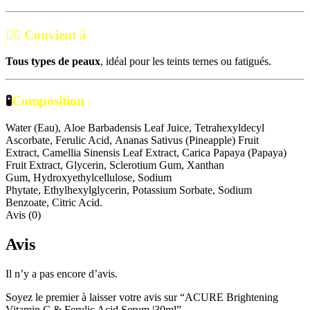
💁‍♀️
Convient à
Tous types de peaux
, idéal pour les teints ternes ou fatigués.
🧪
Composition
Water (Eau),
Aloe Barbadensis Leaf Juice,
Tetrahexyldecyl
Ascorbate,
Ferulic Acid,
Ananas Sativus (Pineapple) Fruit
Extract,
Camellia Sinensis Leaf Extract,
Carica Papaya (Papaya)
Fruit Extract,
Glycerin,
Sclerotium Gum,
Xanthan
Gum,
Hydroxyethylcellulose,
Sodium
Phytate,
Ethylhexylglycerin,
Potassium Sorbate,
Sodium
Benzoate,
Citric Acid.
Avis (0)
Avis
Il n’y a pas encore d’avis.
Soyez le premier à laisser votre avis sur “ACURE Brightening
Vitamin C & Ferulic Acid Serum |30ml”