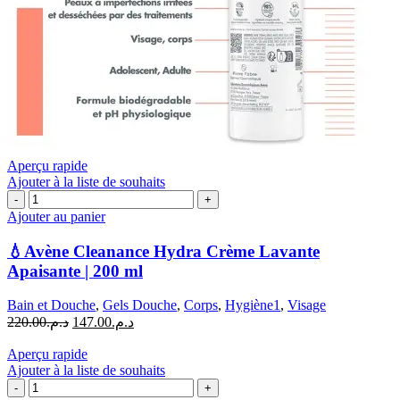
Aperçu rapide
Ajouter à la liste de souhaits
quantité
de
Ajouter au panier
💧
Avène
💧Avène Cleanance Hydra Crème Lavante
Cleanance
Apaisante | 200 ml
Hydra
Crème
Bain et Douche
,
Gels Douche
,
Corps
,
Hygiène1
,
Visage
Lavante
Le
Le
220.00
د.م.
147.00
د.م.
Apaisante
prix
prix
|
initial
actuel
Aperçu rapide
200
était :
est :
Ajouter à la liste de souhaits
ml
quantité
د.م.220.00.
د.م.147.00.