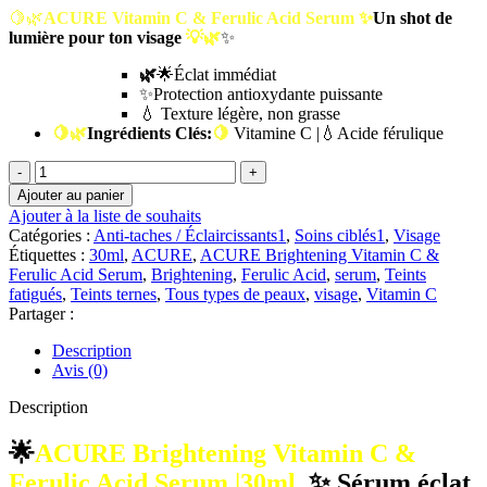
🍋🌿
ACURE Vitamin C & Ferulic Acid Serum
✨
Un shot de
lumière pour ton visage
💡
🌿
✨
🌿
🌟Éclat immédiat
✨Protection antioxydante puissante
💧 Texture légère, non grasse
🍋🌿
Ingrédients Clés:
🍋
Vitamine C |💧Acide férulique
quantité
de
Ajouter au panier
ACURE
Ajouter à la liste de souhaits
Brightening
Catégories :
Anti-taches / Éclaircissants1
,
Soins ciblés1
,
Visage
Vitamin
Étiquettes :
30ml
,
ACURE
,
ACURE Brightening Vitamin C &
C
Ferulic Acid Serum
,
Brightening
,
Ferulic Acid
,
serum
,
Teints
&
fatigués
,
Teints ternes
,
Tous types de peaux
,
visage
,
Vitamin C
Ferulic
Partager :
Acid
Serum
Description
|30ml
Avis (0)
Description
🌟
ACURE Brightening Vitamin C &
Ferulic Acid Serum |30ml
✨ Sérum éclat