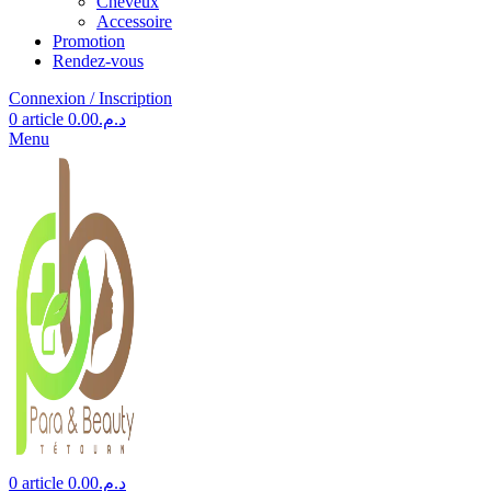
Cheveux
Accessoire
Promotion
Rendez-vous
Connexion / Inscription
0
article
0.00
د.م.
Menu
0
article
0.00
د.م.