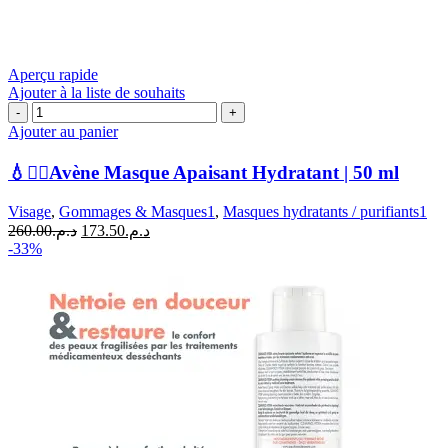
Aperçu rapide
Ajouter à la liste de souhaits
quantité
de
Ajouter au panier
💧
💆‍♀️Avène
💧💆‍♀️Avène Masque Apaisant Hydratant | 50 ml
Masque
Apaisant
Visage
,
Gommages & Masques1
,
Masques hydratants / purifiants1
Hydratant
Le
Le
260.00
د.م.
173.50
د.م.
|
prix
prix
-33%
50
initial
actuel
ml
était :
est :
د.م.173.50.
د.م.260.00.