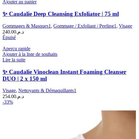
de
Ajouter au panier
✨
Caudalie
✨ Caudalie Deep Cleansing Exfoliator | 75 ml
Deep
Cleansing
Gommages & Masques1
,
Gommage / Exfoliant / Peeling1
,
Visage
Exfoliator
240.00
د.م.
|
Épuisé
75
ml
Aperçu rapide
Ajouter à la liste de souhaits
Lire la suite
✨ Caudalie Vinoclean Instant Foaming Cleanser
DUO | 2 x 150 ml
Visage
,
Nettoyants & Démaquillants1
254.00
د.م.
-33%