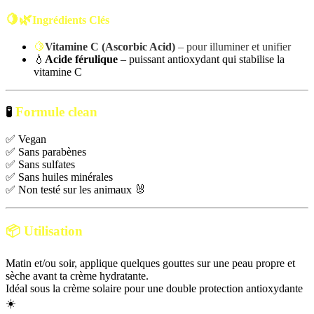
🍋🌿
Ingrédients Clés
🍋
Vitamine C (Ascorbic Acid)
– pour illuminer et unifier
💧
Acide férulique
– puissant antioxydant qui stabilise la
vitamine C
🧪
Formule clean
✅ Vegan
✅ Sans parabènes
✅ Sans sulfates
✅ Sans huiles minérales
✅ Non testé sur les animaux 🐰
📦
Utilisation
Matin et/ou soir, applique quelques gouttes sur une peau propre et
sèche avant ta crème hydratante.
Idéal sous la crème solaire pour une double protection antioxydante
☀️