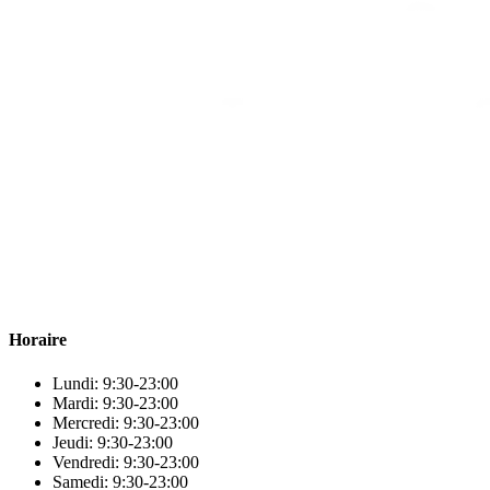
Para & beauty Tétouan votre destination pour la santé et le bien-être
! Nous sommes fiers d’offrir une vaste sélection de produits de
qualité pour répondre à tous vos besoins en matière de santé et de
beauté.
Horaire
Lundi: 9:30-23:00
Mardi: 9:30-23:00
Mercredi: 9:30-23:00
Jeudi: 9:30-23:00
Vendredi: 9:30-23:00
Samedi: 9:30-23:00