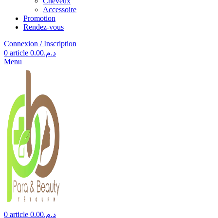
Cheveux
Accessoire
Promotion
Rendez-vous
Connexion / Inscription
0
article
0.00
د.م.
Menu
0
article
0.00
د.م.