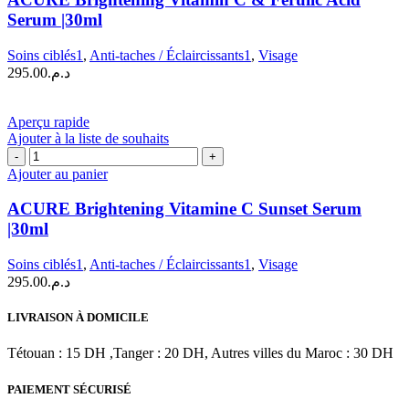
Vitamin
Serum |30ml
C
&
Soins ciblés1
,
Anti-taches / Éclaircissants1
,
Visage
Ferulic
295.00
د.م.
Acid
Serum
|30ml
Aperçu rapide
Ajouter à la liste de souhaits
quantité
de
Ajouter au panier
ACURE
Brightening
ACURE Brightening Vitamine C Sunset Serum
Vitamine
|30ml
C
Sunset
Soins ciblés1
,
Anti-taches / Éclaircissants1
,
Visage
Serum
295.00
د.م.
|30ml
LIVRAISON À DOMICILE
Tétouan : 15 DH ,Tanger : 20 DH, Autres villes du Maroc : 30 DH
PAIEMENT SÉCURISÉ