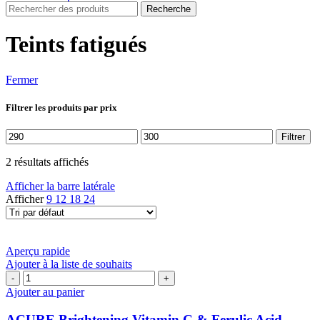
Recherche
Teints fatigués
Fermer
Filtrer les produits par prix
Prix
Prix
Filtrer
min
max
2 résultats affichés
Afficher la barre latérale
Afficher
9
12
18
24
Aperçu rapide
Ajouter à la liste de souhaits
quantité
de
Ajouter au panier
ACURE
Brightening
ACURE Brightening Vitamin C & Ferulic Acid