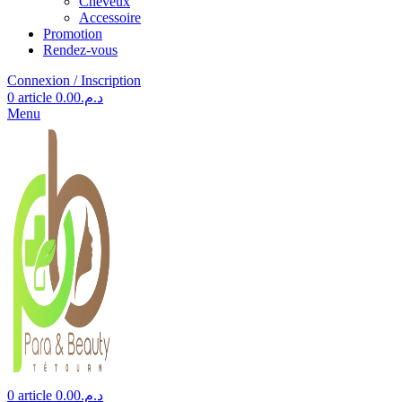
Cheveux
Accessoire
Promotion
Rendez-vous
Connexion / Inscription
0
article
0.00
د.م.
Menu
0
article
0.00
د.م.