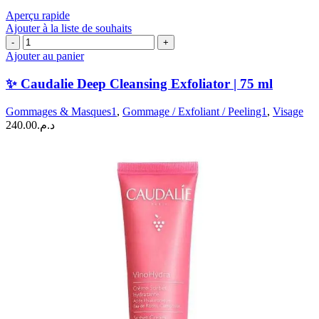
|
Aperçu rapide
30
Ajouter à la liste de souhaits
ml
quantité
de
Ajouter au panier
✨
Caudalie
✨ Caudalie Deep Cleansing Exfoliator | 75 ml
Deep
Cleansing
Gommages & Masques1
,
Gommage / Exfoliant / Peeling1
,
Visage
Exfoliator
240.00
د.م.
|
75
ml