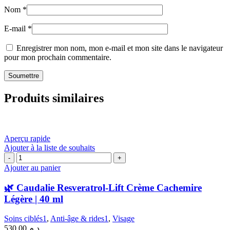
Nom
*
E-mail
*
Enregistrer mon nom, mon e-mail et mon site dans le navigateur
pour mon prochain commentaire.
Produits similaires
Aperçu rapide
Ajouter à la liste de souhaits
quantité
de
Ajouter au panier
🌿
Caudalie
🌿 Caudalie Resveratrol-Lift Crème Cachemire
Resveratrol-
Légère | 40 ml
Lift
Crème
Soins ciblés1
,
Anti-âge & rides1
,
Visage
Cachemire
530.00
د.م.