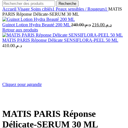
Recherche
Accueil
Visage
Soins ciblés1
Peaux sensibles / Rougeurs1
MATIS
PARIS Réponse Délicate-SERUM 30 ML
Le
Le
Guinot Lotion Hydra Beauté 200 ML
240.00
د.م.
216.00
د.م.
prix
prix
Retour aux produits
initial
actuel
était :
est :
MATIS PARIS Réponse Délicate SENSIFLORA-PEEL 50 ML
د.م.240.00.
410.00
د.م.
Cliquez pour agrandir
MATIS PARIS Réponse
Délicate-SERUM 30 ML