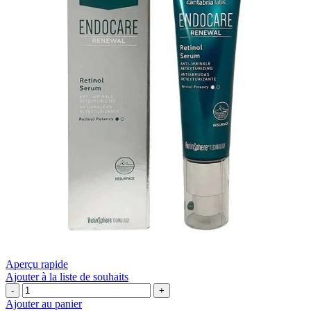
ML
Aperçu rapide
Ajouter à la liste de souhaits
quantité
de
Ajouter au panier