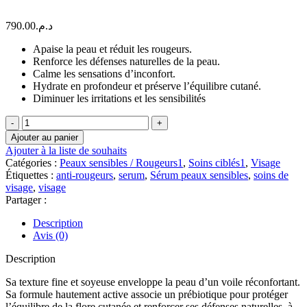
790.00
د.م.
Apaise la peau et réduit les rougeurs.
Renforce les défenses naturelles de la peau.
Calme les sensations d’inconfort.
Hydrate en profondeur et préserve l’équilibre cutané.
Diminuer les irritations et les sensibilités
quantité
de
Ajouter au panier
MATIS
Ajouter à la liste de souhaits
PARIS
Catégories :
Peaux sensibles / Rougeurs1
,
Soins ciblés1
,
Visage
Réponse
Étiquettes :
anti-rougeurs
,
serum
,
Sérum peaux sensibles
,
soins de
Délicate-
visage
,
visage
SERUM
Partager :
30
ML
Description
Avis (0)
Description
Sa texture fine et soyeuse enveloppe la peau d’un voile réconfortant.
Sa formule hautement active associe un prébiotique pour protéger
l’équilibre de la flore cutanée et renforcer ses défenses naturelles, à