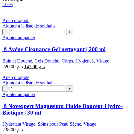
Légère
-33%
|
40
ml
Aperçu rapide
Ajouter à la liste de souhaits
quantité
de
Ajouter au panier
💧
Avène
💧Avène Cleanance Gel nettoyant | 200 ml
Cleanance
Gel
Bain et Douche
,
Gels Douche
,
Corps
,
Hygiène1
,
Visage
nettoyant
Le
Le
220.00
د.م.
147.00
د.م.
|
prix
prix
200
initial
actuel
Aperçu rapide
ml
était :
est :
Ajouter à la liste de souhaits
quantité
د.م.220.00.
د.م.147.00.
de
Ajouter au panier
💧
Novexpert
💧Novexpert Magnésium Fluide Douceur Hydro-
Magnésium
Biotique | 30 ml
Fluide
Douceur
Hydratant Visage
,
Soins pour Peau Sèche
,
Visage
Hydro-
238.00
د.م.
Biotique