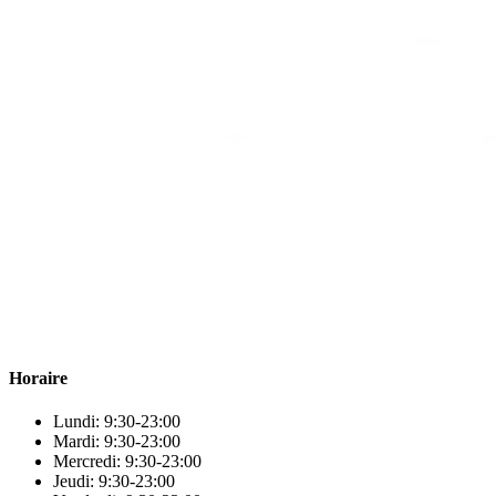
Para & beauty Tétouan votre destination pour la santé et le bien-être
! Nous sommes fiers d’offrir une vaste sélection de produits de
qualité pour répondre à tous vos besoins en matière de santé et de
beauté.
Horaire
Lundi: 9:30-23:00
Mardi: 9:30-23:00
Mercredi: 9:30-23:00
Jeudi: 9:30-23:00