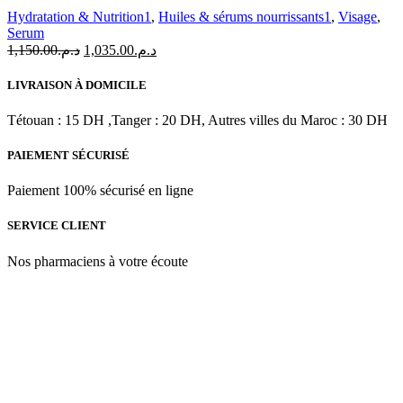
Summum
Hydratation & Nutrition1
,
Huiles & sérums nourrissants1
,
Visage
,
Serum
Le
Le
1,150.00
د.م.
1,035.00
د.م.
prix
prix
initial
actuel
LIVRAISON À DOMICILE
était :
est :
د.م.1,035.00.
د.م.1,150.00.
Tétouan : 15 DH ,Tanger : 20 DH, Autres villes du Maroc : 30 DH
PAIEMENT SÉCURISÉ
Paiement 100% sécurisé en ligne
SERVICE CLIENT
Nos pharmaciens à votre écoute