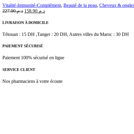
Vitalité-Immunité-Complément
,
Beauté de la peau
,
Cheveux & ongle
Le
Le
227.00
د.م.
158.90
د.م.
prix
prix
initial
actuel
LIVRAISON À DOMICILE
était :
est :
د.م.158.90.
د.م.227.00.
Tétouan : 15 DH ,Tanger : 20 DH, Autres villes du Maroc : 30 DH
PAIEMENT SÉCURISÉ
Paiement 100% sécurisé en ligne
SERVICE CLIENT
Nos pharmaciens à votre écoute