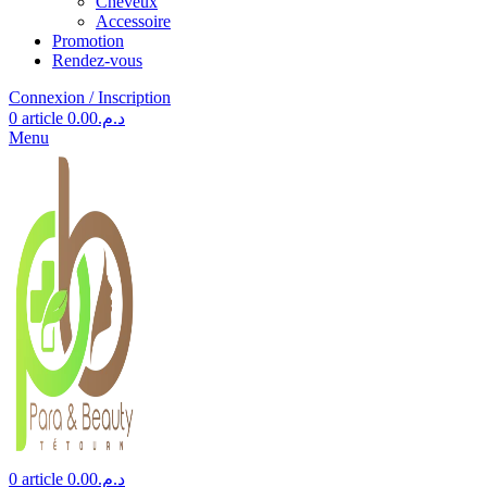
Cheveux
Accessoire
Promotion
Rendez-vous
Connexion / Inscription
0
article
0.00
د.م.
Menu
0
article
0.00
د.م.