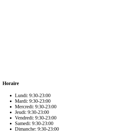
Para & beauty Tétouan votre destination pour la santé et le bien-être !
Horaire
Lundi: 9:30-23:00
Mardi: 9:30-23:00
Mercredi: 9:30-23:00
Jeudi: 9:30-23:00
Vendredi: 9:30-23:00
Samedi: 9:30-23:00
Dimanche: 9:30-23:00