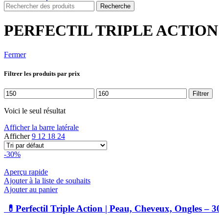
Recherche
PERFECTIL TRIPLE ACTIO
Fermer
Filtrer les produits par prix
Prix
Prix
Filtrer
min
max
Voici le seul résultat
Afficher la barre latérale
Afficher
9
12
18
24
-30%
Aperçu rapide
Ajouter à la liste de souhaits
Ajouter au panier
💊Perfectil Triple Action | Peau, Cheveux, Ongles – 