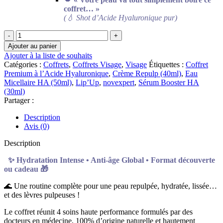
coffret… »
(💧 Shot d’Acide Hyaluronique pur)
quantité
de
Ajouter au panier
💎
Ajouter à la liste de souhaits
🎁
Catégories :
Coffrets
,
Coffrets Visage
,
Visage
Étiquettes :
Coffret
NOVEXPERT
Premium à l’Acide Hyaluronique
,
Crème Repulp (40ml)
,
Eau
–
Micellaire HA (50ml)
,
Lip’Up
,
novexpert
,
Sérum Booster HA
Coffret
(30ml)
Premium
Partager :
à
l’Acide
Description
Hyaluronique
Avis (0)
Description
✨ Hydratation Intense • Anti-âge Global • Format découverte
ou cadeau 🎁
🌊 Une routine complète pour une peau repulpée, hydratée, lissée…
et des lèvres pulpeuses !
Le coffret réunit 4 soins haute performance formulés par des
docteurs en médecine, 100% d’origine naturelle et hautement