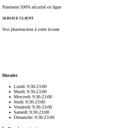
Paiement 100% sécurisé en ligne
SERVICE CLIENT
Nos pharmaciens à votre écoute
Para & beauty Tétouan votre destination pour la santé et le bien-être
! Nous sommes fiers d’offrir une vaste sélection de produits de
qualité pour répondre à tous vos besoins en matière de santé et de
beauté.
Horaire
Lundi: 9:30-23:00
Mardi: 9:30-23:00
Mercredi: 9:30-23:00
Jeudi: 9:30-23:00
Vendredi: 9:30-23:00
Samedi: 9:30-23:00
Dimanche: 9:30-23:00