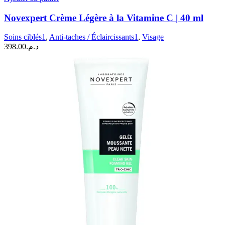
Novexpert
Crème
Novexpert Crème Légère à la Vitamine C | 40 ml
Légère
à
Soins ciblés1
,
Anti-taches / Éclaircissants1
,
Visage
la
398.00
د.م.
Vitamine
C
|
40
ml