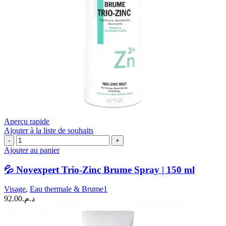
Aperçu rapide
Ajouter à la liste de souhaits
quantité
de
Ajouter au panier
💦
Novexpert
💦 Novexpert Trio-Zinc Brume Spray | 150 ml
Trio-
Zinc
Visage
,
Eau thermale & Brume1
Brume
92.00
د.م.
Spray
|
150