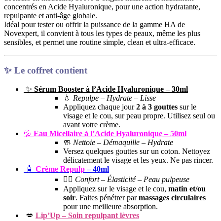
concentrés en Acide Hyaluronique, pour une action hydratante,
repulpante et anti-âge globale.
Idéal pour tester ou offrir la puissance de la gamme HA de
Novexpert, il convient à tous les types de peaux, même les plus
sensibles, et permet une routine simple, clean et ultra-efficace.
✨
Le coffret contient
✨
Sérum Booster à l’Acide Hyaluronique – 30ml
💧
Repulpe – Hydrate – Lisse
Appliquez chaque jour
2 à 3 gouttes
sur le
visage et le cou, sur peau propre. Utilisez seul ou
avant votre crème.
💦
Eau Micellaire à l’Acide Hyaluronique – 50ml
🧼
Nettoie – Démaquille – Hydrate
Versez quelques gouttes sur un coton. Nettoyez
délicatement le visage et les yeux. Ne pas rincer.
🧴
Crème Repulp
– 40ml
🧖‍♀️
Confort – Élasticité – Peau pulpeuse
Appliquez sur le visage et le cou,
matin et/ou
soir
. Faites pénétrer par
massages circulaires
pour une meilleure absorption.
💋
Lip’Up – Soin repulpant lèvres