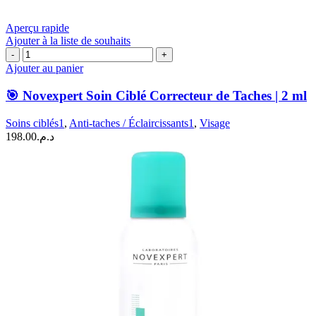
Aperçu rapide
Ajouter à la liste de souhaits
quantité
de
Ajouter au panier
🎯
Novexpert
🎯 Novexpert Soin Ciblé Correcteur de Taches | 2 ml
Soin
Ciblé
Soins ciblés1
,
Anti-taches / Éclaircissants1
,
Visage
Correcteur
198.00
د.م.
de
Taches
|
2
ml