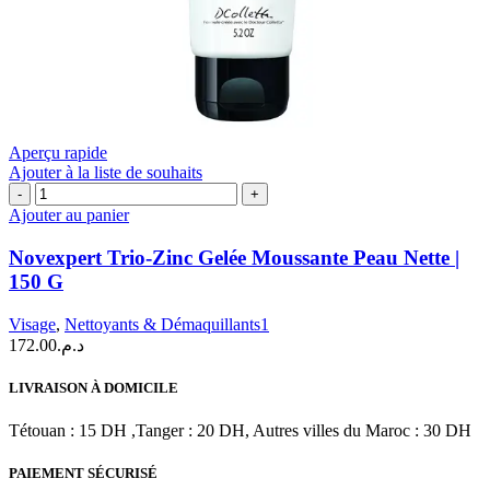
Aperçu rapide
Ajouter à la liste de souhaits
quantité
de
Ajouter au panier
Novexpert
Trio-
Novexpert Trio-Zinc Gelée Moussante Peau Nette |
Zinc
150 G
Gelée
Moussante
Visage
,
Nettoyants & Démaquillants1
Peau
172.00
د.م.
Nette
|
150
LIVRAISON À DOMICILE
G
Tétouan : 15 DH ,Tanger : 20 DH, Autres villes du Maroc : 30 DH
PAIEMENT SÉCURISÉ