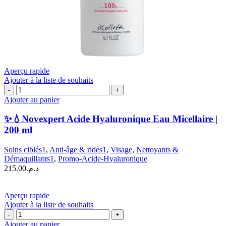
Aperçu rapide
Ajouter à la liste de souhaits
quantité
de
Ajouter au panier
✨
💧
✨💧Novexpert Acide Hyaluronique Eau Micellaire |
Novexpert
200 ml
Acide
Hyaluronique
Soins ciblés1
,
Anti-âge & rides1
,
Visage
,
Nettoyants &
Eau
Démaquillants1
,
Promo-Acide-Hyaluronique
Micellaire
215.00
د.م.
|
200
ml
Aperçu rapide
Ajouter à la liste de souhaits
quantité
de
Ajouter au panier