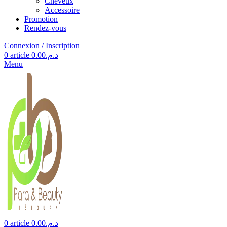
Cheveux
Accessoire
Promotion
Rendez-vous
Connexion / Inscription
0
article
0.00
د.م.
Menu
0
article
0.00
د.م.