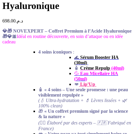
Hyaluronique
698.00
د.م.
💎🎁 NOVEXPERT – Coffret Premium à l’Acide Hyaluronique
🎁💎🎀
Idéal en routine découverte, en soin d’attaque ou en idée
cadeau
4 soins iconiques
:
🌊
Sérum Booster HA
(30ml)
🧴
Crème Repulp
(40ml)
💦
Eau Micellaire HA
(50ml)
💋
Lip’Up
🧴
« 4 soins – Une seule promesse : une peau
visiblement repulpée »
(💧 Ultra-hydratation + 💄 Lèvres lissées + 🌿
100% clean)
🎁
« Un coffret premium signé par la science
& la nature »
(👩‍⚕️ Élaboré par des experts – 🇫🇷 Fabriqué en
France)
💋
« Votre peau va tout simplement boire ce