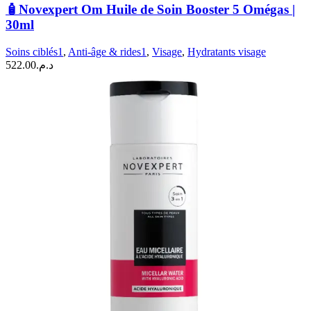
🧴Novexpert Om Huile de Soin Booster 5 Omégas |
30ml
Soins ciblés1
,
Anti-âge & rides1
,
Visage
,
Hydratants visage
522.00
د.م.