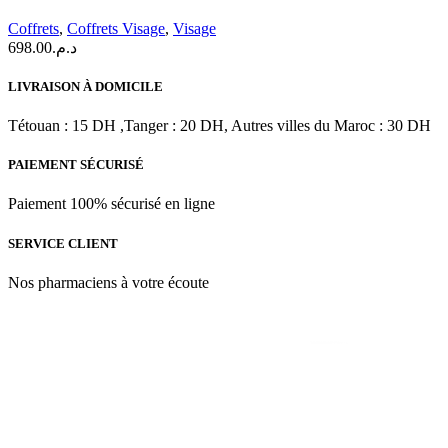
Coffret
Coffrets
,
Coffrets Visage
,
Visage
Premium
698.00
د.م.
à
l’Acide
Hyaluronique
LIVRAISON À DOMICILE
Tétouan : 15 DH ,Tanger : 20 DH, Autres villes du Maroc : 30 DH
PAIEMENT SÉCURISÉ
Paiement 100% sécurisé en ligne
SERVICE CLIENT
Nos pharmaciens à votre écoute