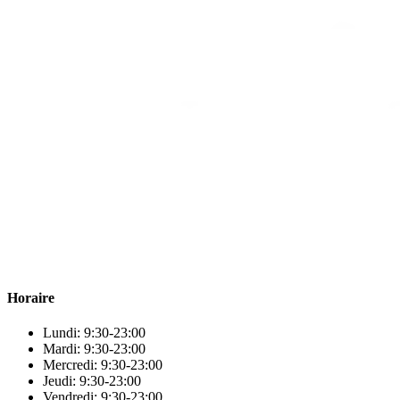
Para & beauty Tétouan votre destination pour la santé et le bien-être
! Nous sommes fiers d’offrir une vaste sélection de produits de
qualité pour répondre à tous vos besoins en matière de santé et de
beauté.
Horaire
Lundi: 9:30-23:00
Mardi: 9:30-23:00
Mercredi: 9:30-23:00
Jeudi: 9:30-23:00
Vendredi: 9:30-23:00