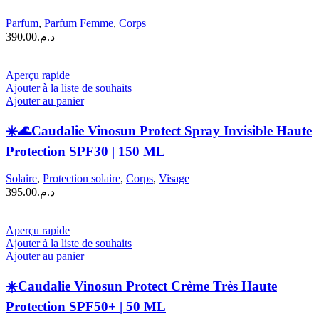
Eau
Fraîche
Parfum
,
Parfum Femme
,
Corps
Soleil
390.00
د.م.
des
Vignes
|
Aperçu rapide
50
Ajouter à la liste de souhaits
ML
Ajouter au panier
☀️🌊Caudalie Vinosun Protect Spray Invisible Haute
Protection SPF30 | 150 ML
Solaire
,
Protection solaire
,
Corps
,
Visage
395.00
د.م.
Aperçu rapide
Ajouter à la liste de souhaits
Ajouter au panier
☀️Caudalie Vinosun Protect Crème Très Haute
Protection SPF50+ | 50 ML