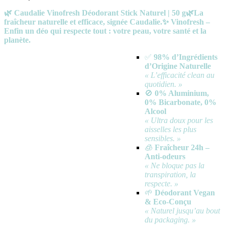
🌿 Caudalie Vinofresh Déodorant Stick Naturel | 50 g🌿La
fraîcheur naturelle et efficace, signée Caudalie.✨ Vinofresh –
Enfin un déo qui respecte tout : votre peau, votre santé et la
planète.
✅
98% d’Ingrédients
d’Origine Naturelle
« L’efficacité clean au
quotidien. »
🚫
0% Aluminium,
0% Bicarbonate, 0%
Alcool
« Ultra doux pour les
aisselles les plus
sensibles. »
🧊
Fraîcheur 24h –
Anti-odeurs
« Ne bloque pas la
transpiration, la
respecte. »
🌱
Déodorant Vegan
& Eco-Conçu
« Naturel jusqu’au bout
du packaging. »