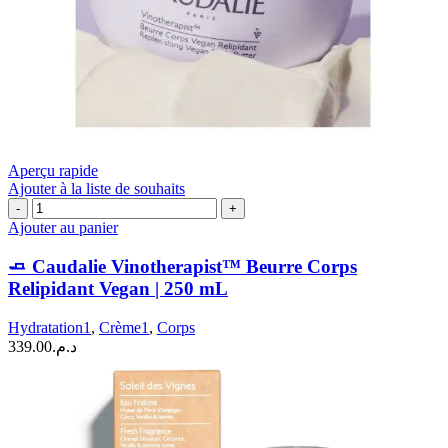
Aperçu rapide
Ajouter à la liste de souhaits
quantité
de
Ajouter au panier
🧈
Caudalie
🧈 Caudalie Vinotherapist™ Beurre Corps
Vinotherapist™
Relipidant Vegan | 250 mL
Beurre
Corps
Hydratation1
,
Crème1
,
Corps
Relipidant
339.00
د.م.
Vegan
|
250
mL