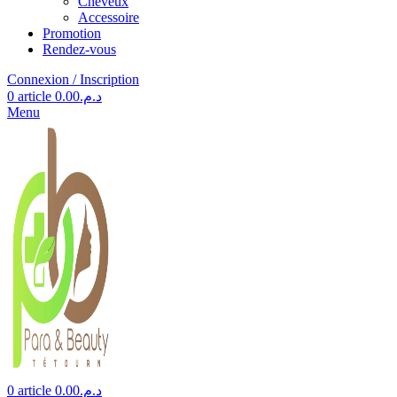
Cheveux
Accessoire
Promotion
Rendez-vous
Connexion / Inscription
0
article
0.00
د.م.
Menu
0
article
0.00
د.م.