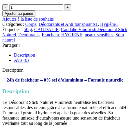
quantité
de
Ajouter au panier
🌿
Ajouter à la liste de souhaits
Caudalie
Catégories :
Corps
,
Déodorants et Anti-transpirants1
,
Hygiène1
Vinofresh
Étiquettes :
50 g
,
CAUDALIE
,
Caudalie Vinofresh Déodorant Stick
Déodorant
Naturel
,
Déodorants
,
Fraîcheur
,
HYGIENE
,
peaux sensibles
,
Soin
Stick
naturel
Naturel
Partager :
|
50
Description
g
Avis (0)
Description
24h de fraîcheur – 0% sel d’aluminium – Formule naturelle
Description
Le Déodorant Stick Naturel Vinofresh neutralise les bactéries
responsables des odeurs grâce à sa formule naturelle et efficace 24H.
En un seul geste, il hydrate et apaise la peau des aisselles. Sa
fragrance unisexe d’eucalyptus assure une sensation de fraîcheur
vivifiante tout au long de la journée