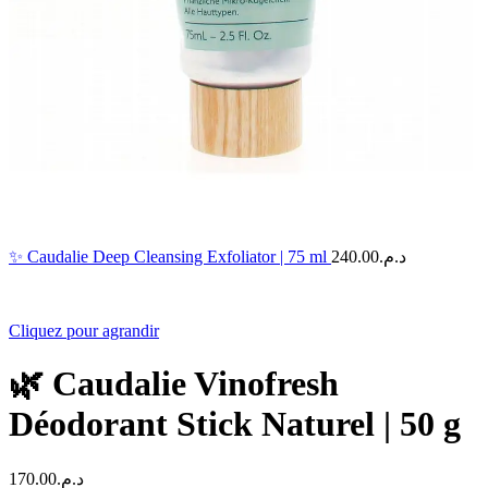
✨ Caudalie Deep Cleansing Exfoliator | 75 ml
240.00
د.م.
Cliquez pour agrandir
🌿 Caudalie Vinofresh
Déodorant Stick Naturel | 50 g
170.00
د.م.