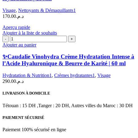
Vinohydra
Gelée
Visage
,
Nettoyants & Démaquillants1
Nettoyante
170.00
د.م.
Hydratante
|
Aperçu rapide
150ml
Ajouter à la liste de souhaits
quantité
de
Ajouter au panier
✨Caudalie
Vinohydra
✨Caudalie Vinohydra Crème Hydratation Intense à
Crème
l’Acide Hyaluronique & Beurre de Karité | 60 ml
Hydratation
Intense
Hydratation & Nutrition1
,
Crèmes hydratantes1
,
Visage
à
290.00
د.م.
l'Acide
Hyaluronique
&
LIVRAISON À DOMICILE
Beurre
de
Tétouan : 15 DH ,Tanger : 20 DH, Autres villes du Maroc : 30 DH
Karité
|
PAIEMENT SÉCURISÉ
60
ml
Paiement 100% sécurisé en ligne