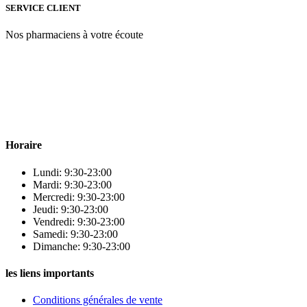
SERVICE CLIENT
Nos pharmaciens à votre écoute
Para & beauty Tétouan votre destination pour la santé et le bien-être
! Nous sommes fiers d’offrir une vaste sélection de produits de
qualité pour répondre à tous vos besoins en matière de santé et de
beauté.
Horaire
Lundi: 9:30-23:00
Mardi: 9:30-23:00
Mercredi: 9:30-23:00
Jeudi: 9:30-23:00
Vendredi: 9:30-23:00
Samedi: 9:30-23:00
Dimanche: 9:30-23:00
les liens importants
Conditions générales de vente