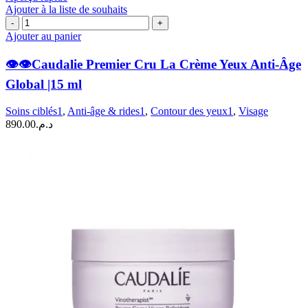
Ajouter à la liste de souhaits
quantité
de
Ajouter au panier
👁️
👁️👁️Caudalie Premier Cru La Crème Yeux Anti-Âge
👁️
Caudalie
Global |15 ml
Premier
Cru
Soins ciblés1
,
Anti-âge & rides1
,
Contour des yeux1
,
Visage
La
890.00
د.م.
Crème
Yeux
Anti-
Âge
Global
|15
ml