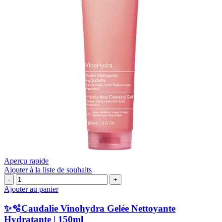
Aperçu rapide
Ajouter à la liste de souhaits
quantité
de
Ajouter au panier
✨
🫧
✨🫧Caudalie Vinohydra Gelée Nettoyante
Caudalie
Hydratante | 150ml