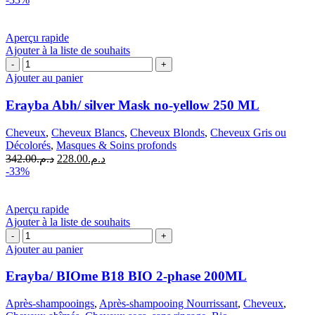
100ML
initial
actuel
était :
est :
د.م.246.00.
د.م.369.00.
Aperçu rapide
Ajouter à la liste de souhaits
quantité
de
Ajouter au panier
Erayba
Abh/
Erayba Abh/ silver Mask no-yellow 250 ML
silver
Mask
Cheveux
,
Cheveux Blancs
,
Cheveux Blonds
,
Cheveux Gris ou
no-
Décolorés
,
Masques & Soins profonds
yellow
Le
Le
342.00
د.م.
228.00
د.م.
250
prix
prix
-33%
ML
initial
actuel
était :
est :
د.م.228.00.
د.م.342.00.
Aperçu rapide
Ajouter à la liste de souhaits
quantité
de
Ajouter au panier
Erayba/
BIOme
Erayba/ BIOme B18 BIO 2-phase 200ML
B18
BIO
Après-shampooings
,
Après-shampooing Nourrissant
,
Cheveux
,
2-