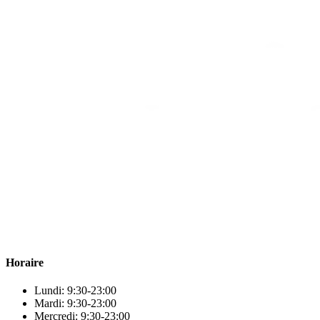
Para & beauty Tétouan votre destination pour la santé et le bien-être
! Nous sommes fiers d’offrir une vaste sélection de produits de
qualité pour répondre à tous vos besoins en matière de santé et de
beauté.
Horaire
Lundi: 9:30-23:00
Mardi: 9:30-23:00
Mercredi: 9:30-23:00