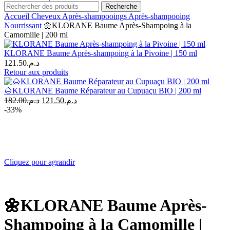
Recherche
Accueil
Cheveux
Après-shampooings
Après-shampooing
Nourrissant
🌼KLORANE Baume Après-Shampoing à la
Camomille | 200 ml
KLORANE Baume Après-shampoing à la Pivoine | 150 ml
121.50
د.م.
Retour aux produits
🌰KLORANE Baume Réparateur au Cupuaçu BIO | 200 ml
Le
Le
182.00
د.م.
121.50
د.م.
prix
prix
-33%
initial
actuel
était :
est :
د.م.121.50.
د.م.182.00.
Cliquez pour agrandir
🌼KLORANE Baume Après-
Shampoing à la Camomille |