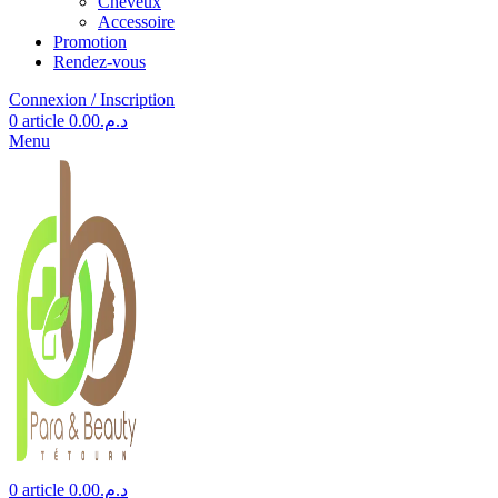
Cheveux
Accessoire
Promotion
Rendez-vous
Connexion / Inscription
0
article
0.00
د.م.
Menu
0
article
0.00
د.م.