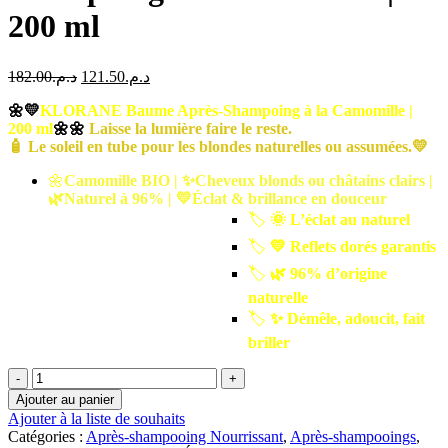
200 ml
Le
Le
182.00
د.م.
121.50
د.م.
prix
prix
🌼💛
KLORANE Baume Après-Shampoing à la Camomille |
initial
actuel
200 ml
🌼🌼
était :
Laisse la lumière faire le reste.
est :
🧴 Le soleil en tube pour les blondes naturelles ou assumées.💛
د.م.121.50.
د.م.182.00.
🌼
Camomille BIO | ✨Cheveux blonds ou châtains clairs |
🌿Naturel à 96% | 💛Éclat & brillance en douceu
r
🏷️
🌞 L’éclat au naturel
🏷️
💛 Reflets dorés garantis
🏷️
🌿 96% d’origine
naturelle
🏷️
✨ Démêle, adoucit, fait
briller
quantité
de
Ajouter au panier
🌼
Ajouter à la liste de souhaits
KLORANE
Catégories :
Après-shampooing Nourrissant
,
Après-shampooings
,
Baume