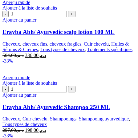
Aperçu rapide
Ajouter à la liste de souhaits
quantité
de
Ajouter au panier
Erayba
Abh/
Erayba Abh/ Ayurvedic scalp lotion 100 ML
Ayurvedic
scalp
Cheveux
,
cheveux fins
,
cheveux fragiles
,
Cuir chevelu
,
Huiles &
lotion
Sérums & Crèmes
,
Tous types de cheveux
,
Traitements spécifiques
100
Le
Le
504.00
د.م.
336.00
د.م.
ML
prix
prix
-33%
initial
actuel
était :
est :
د.م.336.00.
د.م.504.00.
Aperçu rapide
Ajouter à la liste de souhaits
quantité
de
Ajouter au panier
Erayba
Abh/
Erayba Abh/ Ayurvedic Shampoo 250 ML
Ayurvedic
Shampoo
Cheveux
,
Cuir chevelu
,
Shampooings
,
Shampooing ayurvédique
,
250
Tous types de cheveux
ML
Le
Le
297.00
د.م.
198.00
د.م.
prix
prix
-33%