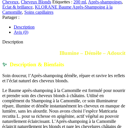
Cheveux
,
Cheveux Blonds
Étiquettes :
200 ml
,
Après-shampoings
,
Après-
Éclat & brillance
,
KLORANE Baume Après-Shampoing à la
Shampoing
Camomille
,
Soins capillaires
à
Partager :
la
Camomille
Description
|
Avis (0)
200
ml
Description
Illumine – Démêle – Adoucit
✨
Description & Bienfaits
Soin douceur, l’Après-shampoing démêle, répare et ravive les reflets
et l’éclat naturel des cheveux blonds.
Le Baume après-shampoing à la Camomille est formulé pour nourrir
et prendre soin des cheveux blonds à châtains. Utilisé en
complément du Shampoing à la Camomille, ce soin illuminateur
répare, illumine et démêle instantanément les cheveux en manque de
lumière, sans les alourdir. Nous avons choisi l’espèce Matricaria
recutita L. pour sa richesse en apigénine, actif végétal au pouvoir
naturellement éclaircissant. L’Après-shampoing à la Camomille
éclaircit naturellement les blonds et pare les chevelures châtains de