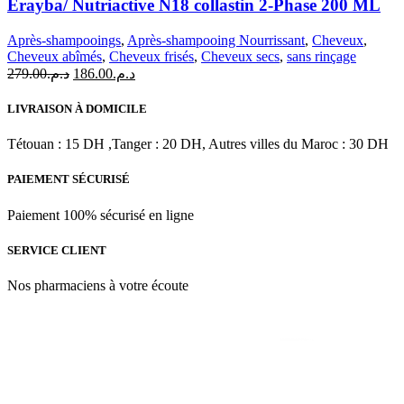
Erayba/ Nutriactive N18 collastin 2-Phase 200 ML
N18
collastin
Après-shampooings
,
Après-shampooing Nourrissant
,
Cheveux
,
2-
Cheveux abîmés
,
Cheveux frisés
,
Cheveux secs
,
sans rinçage
Phase
Le
Le
279.00
د.م.
186.00
د.م.
200
prix
prix
ML
initial
actuel
LIVRAISON À DOMICILE
était :
est :
د.م.186.00.
د.م.279.00.
Tétouan : 15 DH ,Tanger : 20 DH, Autres villes du Maroc : 30 DH
PAIEMENT SÉCURISÉ
Paiement 100% sécurisé en ligne
SERVICE CLIENT
Nos pharmaciens à votre écoute