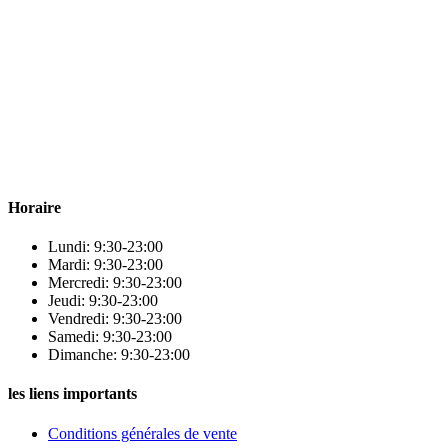
Para & beauty Tétouan votre destination pour la santé et le bien-être !
Horaire
Lundi: 9:30-23:00
Mardi: 9:30-23:00
Mercredi: 9:30-23:00
Jeudi: 9:30-23:00
Vendredi: 9:30-23:00
Samedi: 9:30-23:00
Dimanche: 9:30-23:00
les liens importants
Conditions générales de vente