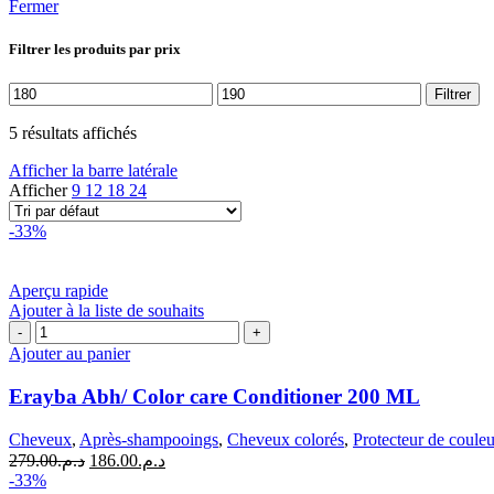
Fermer
Filtrer les produits par prix
Prix
Prix
Filtrer
min
max
5 résultats affichés
Afficher la barre latérale
Afficher
9
12
18
24
-33%
Aperçu rapide
Ajouter à la liste de souhaits
quantité
de
Ajouter au panier
Erayba
Abh/
Erayba Abh/ Color care Conditioner 200 ML
Color
care
Cheveux
,
Après-shampooings
,
Cheveux colorés
,
Protecteur de couleu
Conditioner
Le
Le
279.00
د.م.
186.00
د.م.
200
prix
prix
-33%
ML