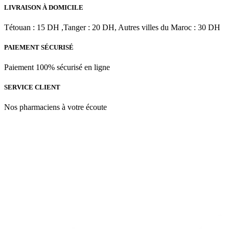
200
initial
actuel
LIVRAISON À DOMICILE
ML
était :
est :
د.م.186.00.
د.م.279.00.
Tétouan : 15 DH ,Tanger : 20 DH, Autres villes du Maroc : 30 DH
PAIEMENT SÉCURISÉ
Paiement 100% sécurisé en ligne
SERVICE CLIENT
Nos pharmaciens à votre écoute