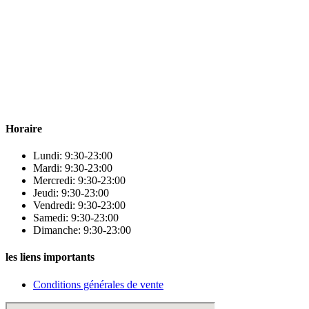
Para & beauty Tétouan votre destination pour la santé et le bien-être !
Horaire
Lundi: 9:30-23:00
Mardi: 9:30-23:00
Mercredi: 9:30-23:00
Jeudi: 9:30-23:00
Vendredi: 9:30-23:00
Samedi: 9:30-23:00
Dimanche: 9:30-23:00
les liens importants
Conditions générales de vente