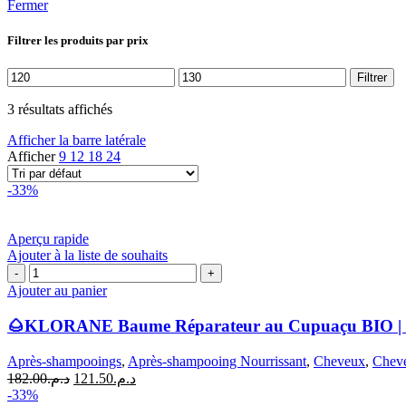
Fermer
Filtrer les produits par prix
Prix
Prix
Filtrer
min
max
3 résultats affichés
Afficher la barre latérale
Afficher
9
12
18
24
-33%
Aperçu rapide
Ajouter à la liste de souhaits
quantité
de
Ajouter au panier
🌰
KLORANE
🌰KLORANE Baume Réparateur au Cupuaçu BIO | 
Baume
Réparateur
Après-shampooings
,
Après-shampooing Nourrissant
,
Cheveux
,
Chev
au
Le
Le
182.00
د.م.
121.50
د.م.
Cupuaçu
prix
prix
-33%
BIO