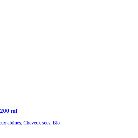
200 ml
eux abîmés
,
Cheveux secs
,
Bio