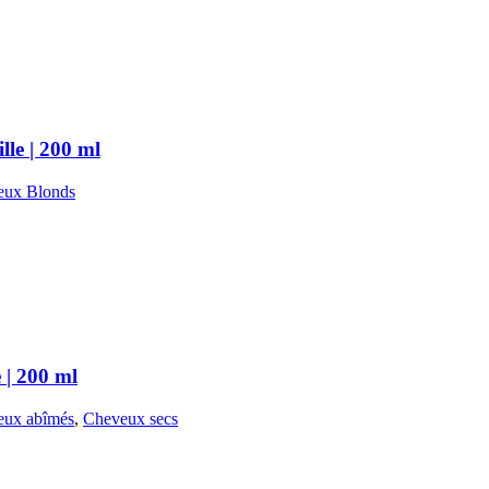
e | 200 ml
eux Blonds
| 200 ml
eux abîmés
,
Cheveux secs