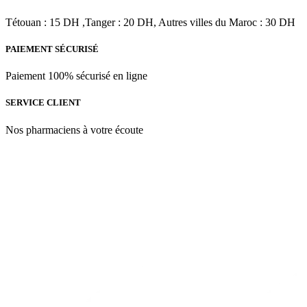
était :
est :
|
د.م.121.40.
د.م.182.00.
Tétouan : 15 DH ,Tanger : 20 DH, Autres villes du Maroc : 30 DH
200
ml
PAIEMENT SÉCURISÉ
Paiement 100% sécurisé en ligne
SERVICE CLIENT
Nos pharmaciens à votre écoute