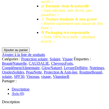
nocifs »
🌿
Formule clean & naturelle
« Sans silicones, sans alcool, sans
parabènes »
💧
Texture fondante & non grasse
« Pénètre rapidement sans laisser de film
blanc »
♻️
Packaging éco-responsable
« Tube 100% recyclable – plastique
recyclé »
quantité
Ajouter au panier
de
Ajouter à la liste de souhaits
☀️
Catégories :
Protection solaire
,
Solaire
,
Visage
Étiquettes :
BeautéNaturelle
,
CAUDALIE
,
CheveuxForts
,
Caudalie
ComplémentAlimentaire
,
GlowNaturel
,
LevureDeBière
,
Nutrimax
,
Vinosun
OnglesSolides
,
PeauNette
,
Protection & Anti-âge
,
RoutineBeauté
,
Protect
solaire
,
SPF30
,
Vinosun
,
visage
,
VitamineB
Crème
Partager :
Haute
Protection
Description
SPF30+
Avis (0)
|
50
Description
ML