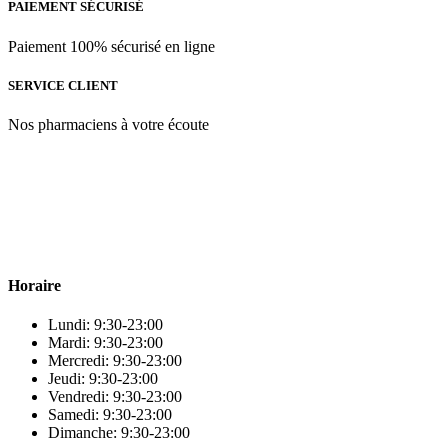
ML
PAIEMENT SÉCURISÉ
Paiement 100% sécurisé en ligne
SERVICE CLIENT
Nos pharmaciens à votre écoute
Para & beauty Tétouan votre destination pour la santé et le bien-être
! Nous sommes fiers d’offrir une vaste sélection de produits de
qualité pour répondre à tous vos besoins en matière de santé et de
beauté.
Horaire
Lundi: 9:30-23:00
Mardi: 9:30-23:00
Mercredi: 9:30-23:00
Jeudi: 9:30-23:00
Vendredi: 9:30-23:00
Samedi: 9:30-23:00
Dimanche: 9:30-23:00