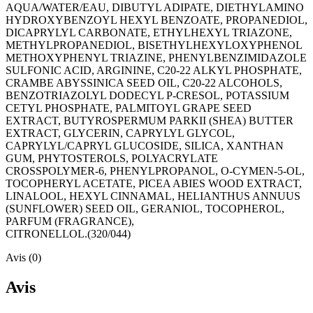
AQUA/WATER/EAU, DIBUTYL ADIPATE, DIETHYLAMINO
HYDROXYBENZOYL HEXYL BENZOATE, PROPANEDIOL,
DICAPRYLYL CARBONATE, ETHYLHEXYL TRIAZONE,
METHYLPROPANEDIOL, BISETHYLHEXYLOXYPHENOL
METHOXYPHENYL TRIAZINE, PHENYLBENZIMIDAZOLE
SULFONIC ACID, ARGININE, C20-22 ALKYL PHOSPHATE,
CRAMBE ABYSSINICA SEED OIL, C20-22 ALCOHOLS,
BENZOTRIAZOLYL DODECYL P-CRESOL, POTASSIUM
CETYL PHOSPHATE, PALMITOYL GRAPE SEED
EXTRACT, BUTYROSPERMUM PARKII (SHEA) BUTTER
EXTRACT, GLYCERIN, CAPRYLYL GLYCOL,
CAPRYLYL/CAPRYL GLUCOSIDE, SILICA, XANTHAN
GUM, PHYTOSTEROLS, POLYACRYLATE
CROSSPOLYMER-6, PHENYLPROPANOL, O-CYMEN-5-OL,
TOCOPHERYL ACETATE, PICEA ABIES WOOD EXTRACT,
LINALOOL, HEXYL CINNAMAL, HELIANTHUS ANNUUS
(SUNFLOWER) SEED OIL, GERANIOL, TOCOPHEROL,
PARFUM (FRAGRANCE),
CITRONELLOL.(320/044)
Avis (0)
Avis