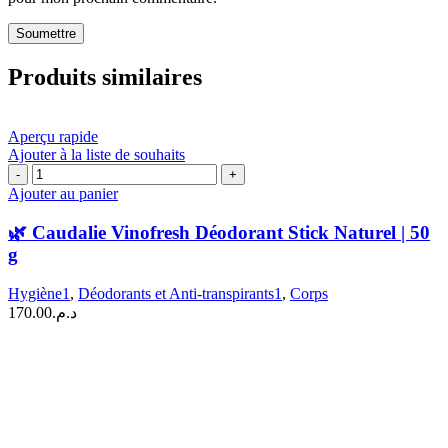
Produits similaires
Aperçu rapide
Ajouter à la liste de souhaits
quantité
de
Ajouter au panier
🌿
Caudalie
🌿 Caudalie Vinofresh Déodorant Stick Naturel | 50
Vinofresh
g
Déodorant
Stick
Hygiène1
,
Déodorants et Anti-transpirants1
,
Corps
Naturel
170.00
د.م.
|
50
g