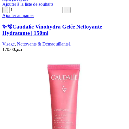
Ajouter à la liste de souhaits
quantité
de
Ajouter au panier
✨
🫧
✨🫧Caudalie Vinohydra Gelée Nettoyante
Caudalie
Hydratante | 150ml
Vinohydra
Gelée
Visage
,
Nettoyants & Démaquillants1
Nettoyante
170.00
د.م.
Hydratante
|
150ml