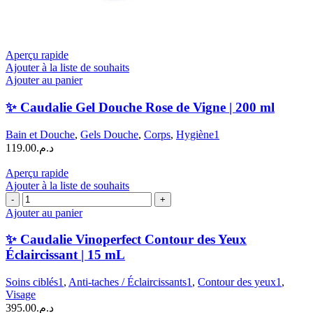
Aperçu rapide
Ajouter à la liste de souhaits
Ajouter au panier
✨ Caudalie Gel Douche Rose de Vigne | 200 ml
Bain et Douche
,
Gels Douche
,
Corps
,
Hygiène1
119.00
د.م.
Aperçu rapide
Ajouter à la liste de souhaits
quantité
de
Ajouter au panier
✨
Caudalie
✨ Caudalie Vinoperfect Contour des Yeux
Vinoperfect
Éclaircissant | 15 mL
Contour
des
Soins ciblés1
,
Anti-taches / Éclaircissants1
,
Contour des yeux1
,
Yeux
Visage
Éclaircissant
395.00
د.م.
|