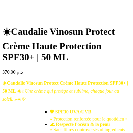
☀️Caudalie Vinosun Protect
Crème Haute Protection
SPF30+ | 50 ML
370.00
د.م.
☀️Caudalie Vinosun Protect Crème Haute Protection SPF30+ |
50 ML ☀️
« Une crème qui protège et sublime, chaque jour au
soleil. »
☀️💛
🛡️
SPF30 UVA/UVB
« Protection renforcée pour le quotidien »
🌊
Respecte l’océan & la peau
« Sans filtres controversés ni ingrédients