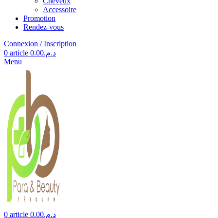
Cheveux
Accessoire
Promotion
Rendez-vous
Connexion / Inscription
0
article
0.00
د.م.
Menu
0
article
0.00
د.م.