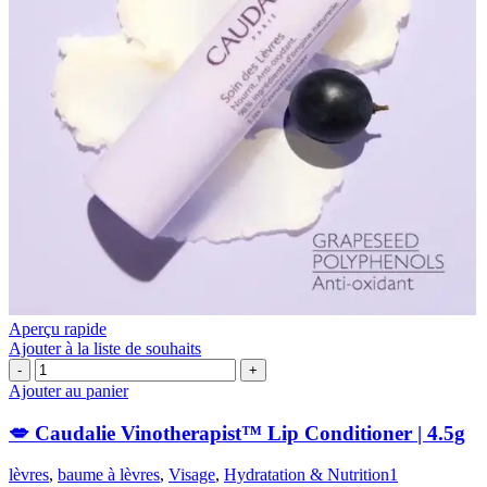
Aperçu rapide
Ajouter à la liste de souhaits
quantité
de
Ajouter au panier
💋
Caudalie
💋 Caudalie Vinotherapist™ Lip Conditioner | 4.5g
Vinotherapist™
Lip
lèvres
,
baume à lèvres
,
Visage
,
Hydratation & Nutrition1
Conditioner