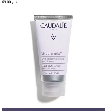
69.00
د.م.
|
4.5g