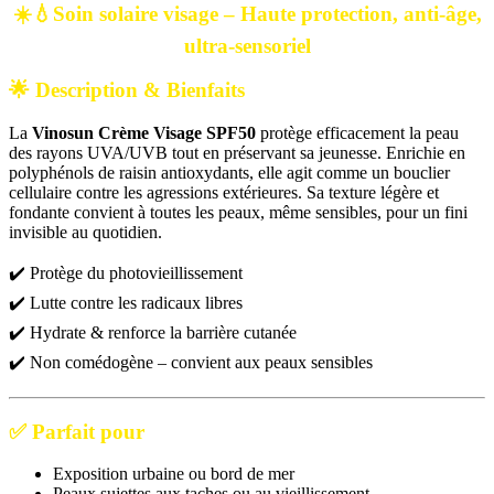
☀️💧Soin solaire visage – Haute protection, anti-âge,
ultra-
sensoriel
🌟
Description & Bienfaits
La
Vinosun Crème Visage SPF50
protège efficacement la peau
des rayons UVA/UVB tout en préservant sa jeunesse. Enrichie en
polyphénols de raisin antioxydants, elle agit comme un bouclier
cellulaire contre les agressions extérieures. Sa texture légère et
fondante convient à toutes les peaux, même sensibles, pour un fini
invisible au quotidien.
✔️ Protège du photovieillissement
✔️ Lutte contre les radicaux libres
✔️ Hydrate & renforce la barrière cutanée
✔️ Non comédogène – convient aux peaux sensibles
✅
Parfait pour
Exposition urbaine ou bord de mer
Peaux sujettes aux taches ou au vieillissement