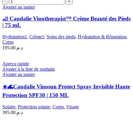
quantité
de
Ajouter au panier
🦶
Caudalie
🦶 Caudalie Vinotherapist™ Crème Beauté des Pieds
Vinotherapist™
| 75 mL
Crème
Beauté
Hydratation1
,
Crème1
,
Soins des pieds
,
Hydratation & Réparation
,
des
Corps
Pieds
195.00
د.م.
|
75
mL
Aperçu rapide
Ajouter à la liste de souhaits
Ajouter au panier
☀️🌊Caudalie Vinosun Protect Spray Invisible Haute
Protection SPF30 | 150 ML
Solaire
,
Protection solaire
,
Corps
,
Visage
395.00
د.م.