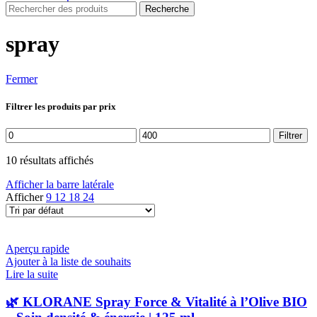
Recherche
spray
Fermer
Filtrer les produits par prix
Prix
Prix
Filtrer
min
max
10 résultats affichés
Afficher la barre latérale
Afficher
9
12
18
24
Aperçu rapide
Ajouter à la liste de souhaits
Lire la suite
🌿 KLORANE Spray Force & Vitalité à l’Olive BIO