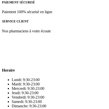
PAIEMENT SÉCURISÉ
Paiement 100% sécurisé en ligne
SERVICE CLIENT
Nos pharmaciens à votre écoute
Para & beauty Tétouan votre destination pour la santé et le bien-être
! Nous sommes fiers d’offrir une vaste sélection de produits de
qualité pour répondre à tous vos besoins en matière de santé et de
beauté.
Horaire
Lundi: 9:30-23:00
Mardi: 9:30-23:00
Mercredi: 9:30-23:00
Jeudi: 9:30-23:00
Vendredi: 9:30-23:00
Samedi: 9:30-23:00
Dimanche: 9:30-23:00