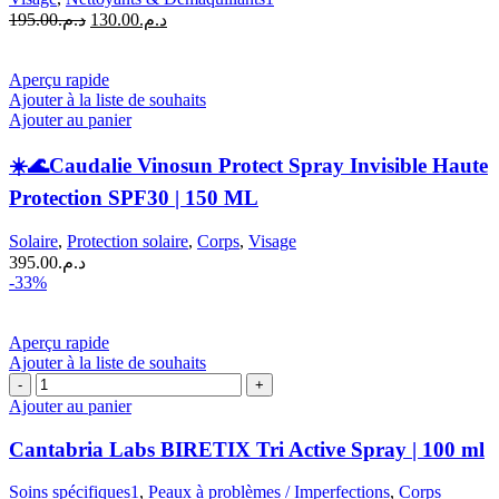
|
Le
Le
195.00
د.م.
130.00
د.م.
200
prix
prix
ml
initial
actuel
était :
est :
Aperçu rapide
د.م.130.00.
د.م.195.00.
Ajouter à la liste de souhaits
Ajouter au panier
☀️🌊Caudalie Vinosun Protect Spray Invisible Haute
Protection SPF30 | 150 ML
Solaire
,
Protection solaire
,
Corps
,
Visage
395.00
د.م.
-33%
Aperçu rapide
Ajouter à la liste de souhaits
quantité
de
Ajouter au panier
Cantabria
Labs
Cantabria Labs BIRETIX Tri Active Spray | 100 ml
BIRETIX
Tri
Soins spécifiques1
,
Peaux à problèmes / Imperfections
,
Corps