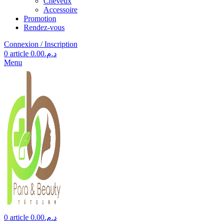
Cheveux
Accessoire
Promotion
Rendez-vous
Connexion / Inscription
0
article
0.00
د.م.
Menu
0
article
0.00
د.م.