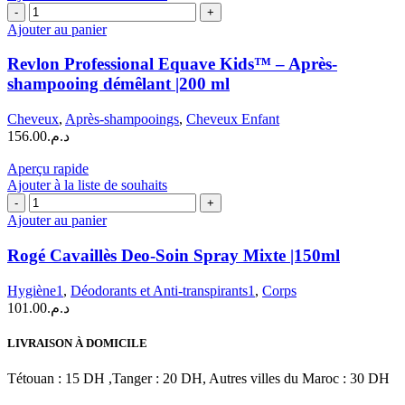
quantité
ml
de
Ajouter au panier
Revlon
Professional
Revlon Professional Equave Kids™ – Après-
Equave
shampooing démêlant |200 ml
Kids™
–
Cheveux
,
Après-shampooings
,
Cheveux Enfant
Après-
156.00
د.م.
shampooing
démêlant
Aperçu rapide
|200
Ajouter à la liste de souhaits
ml
quantité
de
Ajouter au panier
Rogé
Cavaillès
Rogé Cavaillès Deo-Soin Spray Mixte |150ml
Deo-
Soin
Hygiène1
,
Déodorants et Anti-transpirants1
,
Corps
Spray
101.00
د.م.
Mixte
|150ml
LIVRAISON À DOMICILE
Tétouan : 15 DH ,Tanger : 20 DH, Autres villes du Maroc : 30 DH