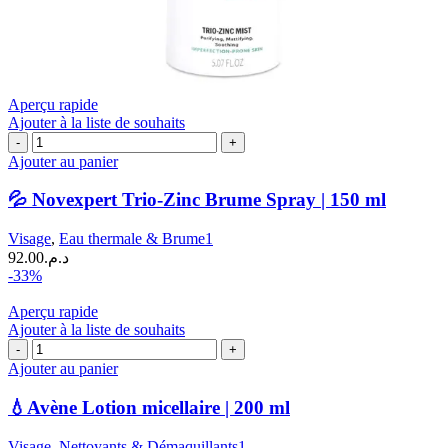
Aperçu rapide
Ajouter à la liste de souhaits
quantité
de
Ajouter au panier
💦
Novexpert
💦 Novexpert Trio-Zinc Brume Spray | 150 ml
Trio-
Zinc
Visage
,
Eau thermale & Brume1
Brume
92.00
د.م.
Spray
-33%
|
150
Aperçu rapide
ml
Ajouter à la liste de souhaits
quantité
de
Ajouter au panier
💧
Avène
💧Avène Lotion micellaire | 200 ml
Lotion
micellaire
Visage
,
Nettoyants & Démaquillants1