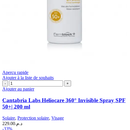
Aperçu rapide
Ajouter à la liste de souhaits
quantité
de
Ajouter au panier
Cantabria
Labs
Cantabria Labs Heliocare 360° Invisible Spray SPF
Heliocare
50+| 200 ml
360°
Invisible
Solaire
,
Protection solaire
,
Visage
Spray
229.00
د.م.
SPF
-33%
50+|