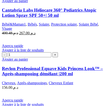
Ajouter au panier
Cantabria Labs Heliocare 360° Pediatrics Atopic
Lotion Spray SPF 50+| 50 ml
Bébé&Maman1
,
Bébés
,
Solaire
,
Protection solaire
,
Solaire Bébé
,
Visage
Le
Le
400.48
د.م.
267.00
د.م.
prix
prix
initial
actuel
était :
est :
Aperçu rapide
د.م.267.00.
د.م.400.48.
Ajouter à la liste de souhaits
quantité
de
Ajouter au panier
Revlon
Professional
Revlon Professional Equave Kids Princess Look™ –
Equave
Après-shampooing démêlant |200 ml
Kids
Princess
Cheveux
,
Après-shampooings
,
Cheveux Enfant
Look™
156.00
د.م.
–
Après-
shampooing
Aperçu rapide
démêlant
Ajouter à la liste de souhaits
|200