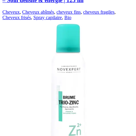
– Soin densité & énergie | 125 ml
Cheveux
,
Cheveux abîmés
,
cheveux fins
,
cheveux fragiles
,
Cheveux frisés
,
Spray capilaire
,
Bio