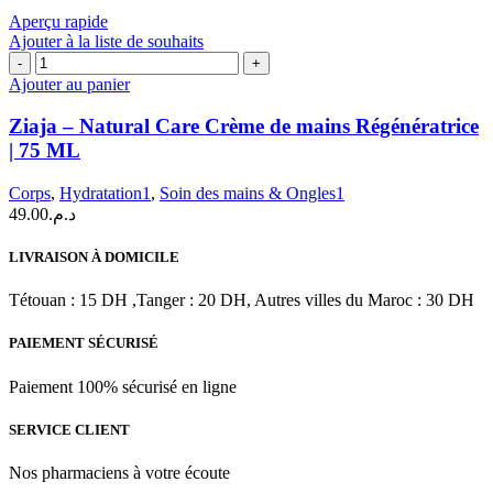
Aperçu rapide
Ajouter à la liste de souhaits
quantité
de
Ajouter au panier
Ziaja
-
Ziaja – Natural Care Crème de mains Régénératrice
Natural
| 75 ML
Care
Crème
Corps
,
Hydratation1
,
Soin des mains & Ongles1
de
49.00
د.م.
mains
Régénératrice
|
LIVRAISON À DOMICILE
75
ML
Tétouan : 15 DH ,Tanger : 20 DH, Autres villes du Maroc : 30 DH
PAIEMENT SÉCURISÉ
Paiement 100% sécurisé en ligne
SERVICE CLIENT
Nos pharmaciens à votre écoute