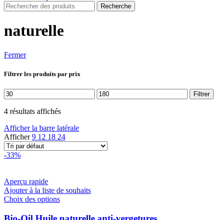
Recherche
naturelle
Fermer
Filtrer les produits par prix
Prix
Prix
Filtrer
min
max
4 résultats affichés
Afficher la barre latérale
Afficher
9
12
18
24
-33%
Aperçu rapide
Ajouter à la liste de souhaits
Ce
Choix des options
produit
a
Bio-Oil Huile naturelle anti-vergetures