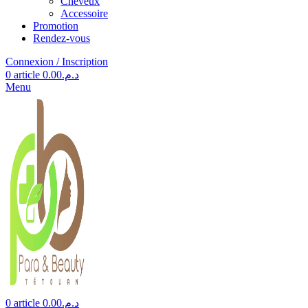
Cheveux
Accessoire
Promotion
Rendez-vous
Connexion / Inscription
0
article
0.00
د.م.
Menu
0
article
0.00
د.م.