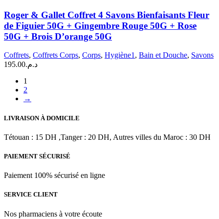
Roger
de
&
Douche
Roger & Gallet Coffret 4 Savons Bienfaisants Fleur
Gallet
de Figuier 50G + Gingembre Rouge 50G + Rose
Coffret
50G + Brois D’orange 50G
4
Savons
Coffrets
,
Coffrets Corps
,
Corps
,
Hygiène1
,
Bain et Douche
,
Savons
Bienfaisants
Fleur
195.00
د.م.
de
1
Figuier
2
50G
→
+
Gingembre
Rouge
LIVRAISON À DOMICILE
50G
+
Tétouan : 15 DH ,Tanger : 20 DH, Autres villes du Maroc : 30 DH
Rose
50G
PAIEMENT SÉCURISÉ
+
Brois
Paiement 100% sécurisé en ligne
D'orange
50G
SERVICE CLIENT
Nos pharmaciens à votre écoute