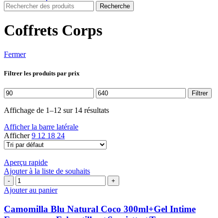
Recherche
Coffrets Corps
Fermer
Filtrer les produits par prix
Prix
Prix
Filtrer
min
max
Affichage de 1–12 sur 14 résultats
Afficher la barre latérale
Afficher
9
12
18
24
Aperçu rapide
Ajouter à la liste de souhaits
quantité
de
Ajouter au panier
Camomilla
Blu
Camomilla Blu Natural Coco 300ml+Gel Intime
Natural