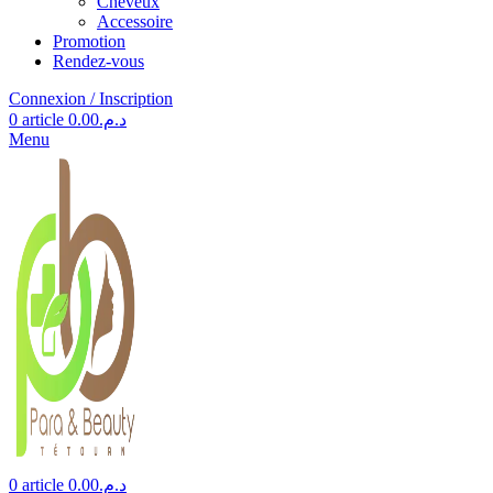
Cheveux
Accessoire
Promotion
Rendez-vous
Connexion / Inscription
0
article
0.00
د.م.
Menu
0
article
0.00
د.م.