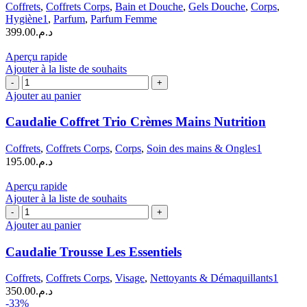
Coffrets
,
Coffrets Corps
,
Bain et Douche
,
Gels Douche
,
Corps
,
Vignes
Hygiène1
,
Parfum
,
Parfum Femme
399.00
د.م.
Aperçu rapide
Ajouter à la liste de souhaits
quantité
de
Ajouter au panier
Caudalie
Coffret
Caudalie Coffret Trio Crèmes Mains Nutrition
Trio
Crèmes
Coffrets
,
Coffrets Corps
,
Corps
,
Soin des mains & Ongles1
Mains
195.00
د.م.
Nutrition
Aperçu rapide
Ajouter à la liste de souhaits
quantité
de
Ajouter au panier
Caudalie
Trousse
Caudalie Trousse Les Essentiels
Les
Essentiels
Coffrets
,
Coffrets Corps
,
Visage
,
Nettoyants & Démaquillants1
350.00
د.م.
-33%