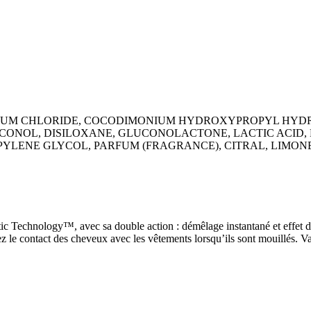
NIUM CHLORIDE, COCODIMONIUM HYDROXYPROPYL HYD
ONOL, DISILOXANE, GLUCONOLACTONE, LACTIC ACID, 
PYLENE GLYCOL, PARFUM (FRAGRANCE), CITRAL, LIMON
tic Technology™, avec sa double action : démêlage instantané et effet 
ez le contact des cheveux avec les vêtements lorsqu’ils sont mouillés. 