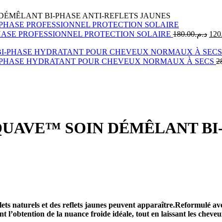
ÉMÊLANT BI-PHASE ANTI-REFLETS JAUNES
Le
HASE PROFESSIONNEL PROTECTION SOLAIRE
180.00
د.م.
120
prix
initi
était
-PHASE HYDRATANT POUR CHEVEUX NORMAUX À SECS
2
UAVE™ SOIN DÉMÊLANT BI-
lets naturels et des reflets jaunes peuvent apparaître.Reformulé av
ant l’obtention de la nuance froide idéale, tout en laissant les cheve