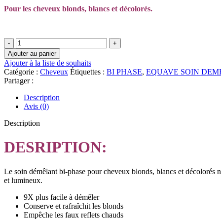
Pour les cheveux blonds, blancs et décolorés.
quantité
de
Ajouter au panier
REVLON
Ajouter à la liste de souhaits
PROFESSIONAL
Catégorie :
Cheveux
Étiquettes :
BI PHASE
,
EQUAVE SOIN DEM
EQUAVE™
Partager :
SOIN
DÉMÊLANT
Description
BI-
Avis (0)
PHASE
ANTI-
Description
REFLETS
JAUNES
DESRIPTION:
Le soin démêlant bi-phase pour cheveux blonds, blancs et décolorés neutr
et lumineux.
9X plus facile à démêler
Conserve et rafraîchit les blonds
Empêche les faux reflets chauds