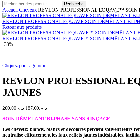
Recherche
Accueil
Cheveux
REVLON PROFESSIONAL EQUAVE™ SOIN D
REVLON PROFESSIONAL EQUAVE SOIN DÉMÊLANT BI-P
Retour aux produits
REVLON PROFESSIONAL EQUAVE™ SOIN DÉMÊLANT BI
-33%
Cliquez pour agrandir
REVLON PROFESSIONAL EQ
JAUNES
Le
Le
280.00
د.م.
187.00
د.م.
prix
prix
SOIN DÉMÊLANT BI-PHASE SANS RINÇAGE
initial
actuel
était :
est :
Les cheveux blonds, blancs et décolorés perdent souvent leurs ref
د.م.187.00.
د.م.280.00.
neutralise efficacement les faux reflets jaunes indésirables, facilit