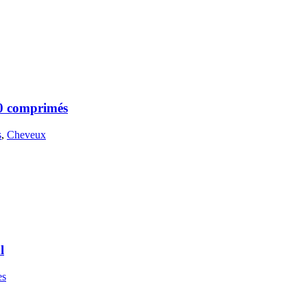
30 comprimés
s
,
Cheveux
l
es