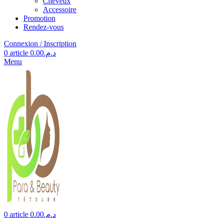
Cheveux
Accessoire
Promotion
Rendez-vous
Connexion / Inscription
0
article
0.00
د.م.
Menu
0
article
0.00
د.م.