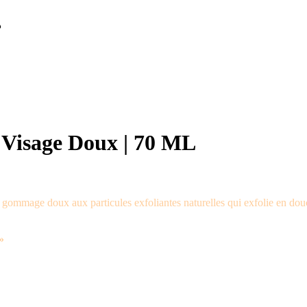
.
Visage Doux | 70 ML
gommage doux aux particules exfoliantes naturelles qui exfolie en douce
»