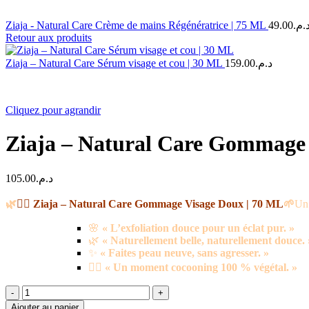
Ziaja - Natural Care Crème de mains Régénératrice | 75 ML
49.00
د.م
Retour aux produits
Ziaja – Natural Care Sérum visage et cou | 30 ML
159.00
د.م.
Cliquez pour agrandir
Ziaja – Natural Care Gommage 
105.00
د.م.
🌿
🧖‍♀️ Ziaja – Natural Care Gommage Visage Doux | 70 ML
🌱
Un 
🌸
« L’exfoliation douce pour un éclat pur. »
🌿
« Naturellement belle, naturellement douce. 
✨
« Faites peau neuve, sans agresser. »
🧖‍♀️
« Un moment cocooning 100 % végétal. »
quantité
de
Ajouter au panier