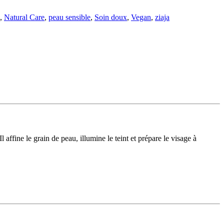
,
Natural Care
,
peau sensible
,
Soin doux
,
Vegan
,
ziaja
affine le grain de peau, illumine le teint et prépare le visage à