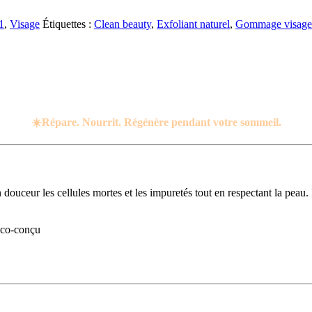
1
,
Visage
Étiquettes :
Clean beauty
,
Exfoliant naturel
,
Gommage visage
☀️Répare. Nourrit. Régénère pendant votre sommeil.
ceur les cellules mortes et les impuretés tout en respectant la peau. Il 
éco-conçu