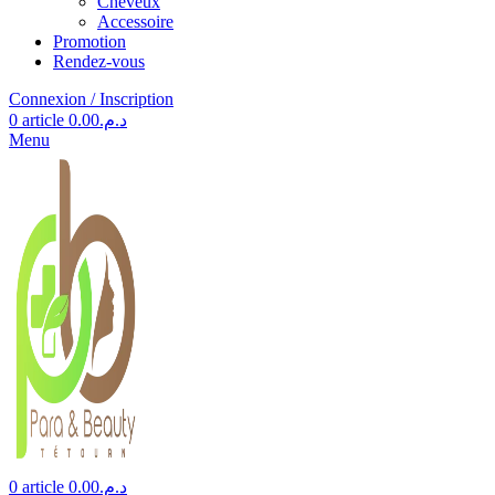
Cheveux
Accessoire
Promotion
Rendez-vous
Connexion / Inscription
0
article
0.00
د.م.
Menu
0
article
0.00
د.م.