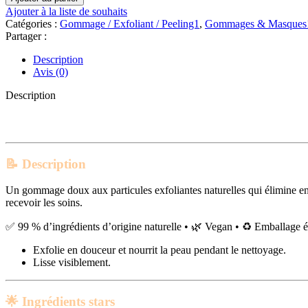
Ziaja
Ajouter à la liste de souhaits
–
Catégories :
Gommage / Exfoliant / Peeling1
,
Gommages & Masques
Natural
Partager :
Care
Gommage
Description
Visage
Avis (0)
Doux
|
Description
70
ML
📝
Description
Un gommage doux aux particules exfoliantes naturelles qui élimine en dou
recevoir les soins.
✅ 99 % d’ingrédients d’origine naturelle • 🌿 Vegan • ♻️ Emballage 
Exfolie en douceur et nourrit la peau pendant le nettoyage.
Lisse visiblement.
🌟
Ingrédients stars