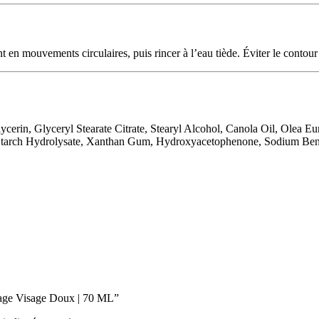
 en mouvements circulaires, puis rincer à l’eau tiède. Éviter le contour
lycerin, Glyceryl Stearate Citrate, Stearyl Alcohol, Canola Oil, Olea
d Starch Hydrolysate, Xanthan Gum, Hydroxyacetophenone, Sodium Be
mmage Visage Doux | 70 ML”