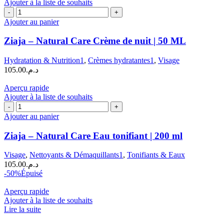
Ajouter à la liste de souhaits
75
quantité
ML
de
Ajouter au panier
Ziaja
-
Ziaja – Natural Care Crème de nuit | 50 ML
Natural
Care
Hydratation & Nutrition1
,
Crèmes hydratantes1
,
Visage
Crème
105.00
د.م.
de
nuit
Aperçu rapide
|
Ajouter à la liste de souhaits
50
quantité
ML
de
Ajouter au panier
Ziaja
-
Ziaja – Natural Care Eau tonifiant | 200 ml
Natural
Care
Visage
,
Nettoyants & Démaquillants1
,
Tonifiants & Eaux
Eau
105.00
د.م.
tonifiant
-50%
Épuisé
|
200
Aperçu rapide
ml
Ajouter à la liste de souhaits
Lire la suite