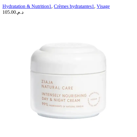
Care
Hydratation & Nutrition1
,
Crèmes hydratantes1
,
Visage
Crème
105.00
د.م.
de
jour
|
50
ML