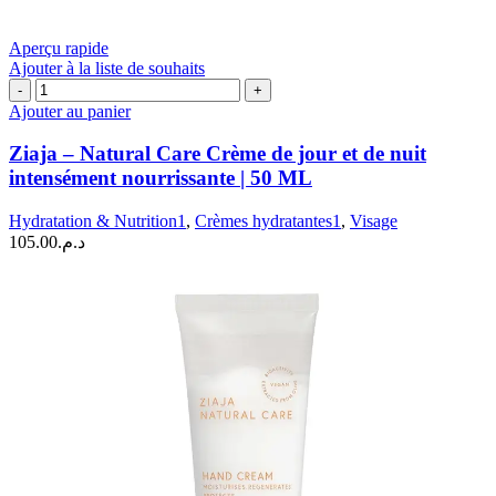
Aperçu rapide
Ajouter à la liste de souhaits
quantité
de
Ajouter au panier
Ziaja
-
Ziaja – Natural Care Crème de jour et de nuit
Natural
intensément nourrissante | 50 ML
Care
Crème
Hydratation & Nutrition1
,
Crèmes hydratantes1
,
Visage
de
105.00
د.م.
jour
et
de
nuit
intensément
nourrissante
|
50
ML