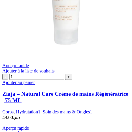
Aperçu rapide
Ajouter à la liste de souhaits
quantité
de
Ajouter au panier
Ziaja
-
Ziaja – Natural Care Crème de mains Régénératrice
Natural
| 75 ML
Care
Crème
Corps
,
Hydratation1
,
Soin des mains & Ongles1
de
49.00
د.م.
mains
Régénératrice
Aperçu rapide
|