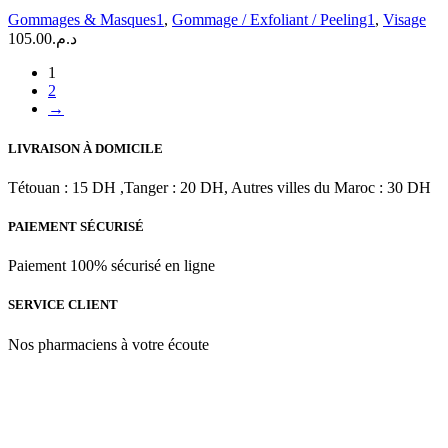
Gommage
Gommages & Masques1
,
Gommage / Exfoliant / Peeling1
,
Visage
Visage
105.00
د.م.
Doux
|
1
70
2
ML
→
LIVRAISON À DOMICILE
Tétouan : 15 DH ,Tanger : 20 DH, Autres villes du Maroc : 30 DH
PAIEMENT SÉCURISÉ
Paiement 100% sécurisé en ligne
SERVICE CLIENT
Nos pharmaciens à votre écoute
Para & beauty Tétouan votre destination pour la santé et le bien-être
! Nous sommes fiers d’offrir une vaste sélection de produits de