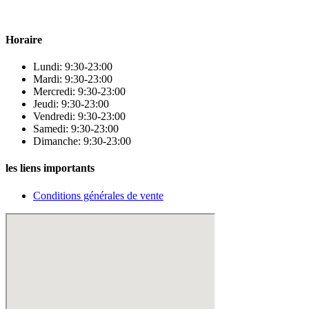
qualité pour répondre à tous vos besoins en matière de santé et de
beauté.
Horaire
Lundi: 9:30-23:00
Mardi: 9:30-23:00
Mercredi: 9:30-23:00
Jeudi: 9:30-23:00
Vendredi: 9:30-23:00
Samedi: 9:30-23:00
Dimanche: 9:30-23:00
les liens importants
Conditions générales de vente