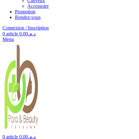
Cheveux
Accessoire
Promotion
Rendez-vous
Connexion / Inscription
0
article
0.00
د.م.
Menu
0
article
0.00
د.م.