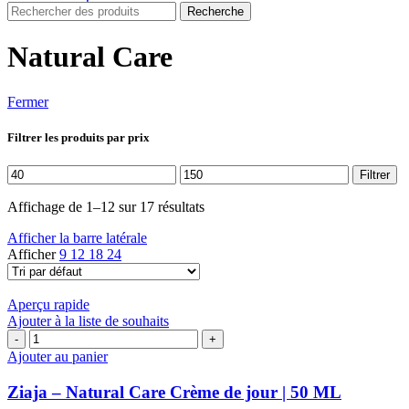
Recherche
Natural Care
Fermer
Filtrer les produits par prix
Prix
Prix
Filtrer
min
max
Affichage de 1–12 sur 17 résultats
Afficher la barre latérale
Afficher
9
12
18
24
Aperçu rapide
Ajouter à la liste de souhaits
quantité
de
Ajouter au panier
Ziaja
-
Ziaja – Natural Care Crème de jour | 50 ML
Natural