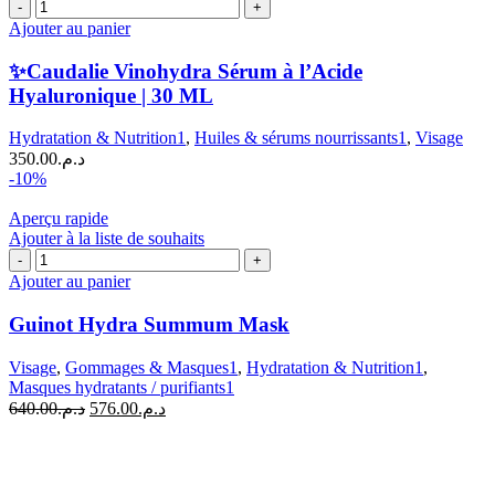
quantité
de
Ajouter au panier
✨Caudalie
Vinohydra
✨Caudalie Vinohydra Sérum à l’Acide
Sérum
Hyaluronique | 30 ML
à
l'Acide
Hydratation & Nutrition1
,
Huiles & sérums nourrissants1
,
Visage
Hyaluronique
350.00
د.م.
|
-10%
30
ML
Aperçu rapide
Ajouter à la liste de souhaits
quantité
de
Ajouter au panier
Guinot
Hydra
Guinot Hydra Summum Mask
Summum
Mask
Visage
,
Gommages & Masques1
,
Hydratation & Nutrition1
,
Masques hydratants / purifiants1
Le
Le
640.00
د.م.
576.00
د.م.
prix
prix
initial
actuel
était :
est :
د.م.576.00.
د.م.640.00.