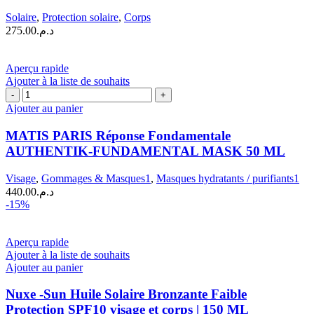
Solaire
,
Protection solaire
,
Corps
275.00
د.م.
Aperçu rapide
Ajouter à la liste de souhaits
quantité
de
Ajouter au panier
MATIS
PARIS
MATIS PARIS Réponse Fondamentale
Réponse
AUTHENTIK-FUNDAMENTAL MASK 50 ML
Fondamentale
AUTHENTIK-
Visage
,
Gommages & Masques1
,
Masques hydratants / purifiants1
FUNDAMENTAL
440.00
د.م.
MASK
-15%
50
ML
Aperçu rapide
Ajouter à la liste de souhaits
Ajouter au panier
Nuxe -Sun Huile Solaire Bronzante Faible
Protection SPF10 visage et corps | 150 ML