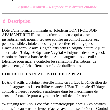
💧
Apaise – Nourrit – Renforce la tolérance cutanée
💧
Description
Doté d’une formule minimaliste, Toléderm CONTROL SOIN
APAISANT RICHE est une crème onctueuse qui apaise
instantanément, nourrit, protège et offre un confort durable aux
peaux sensibles, intolérantes, hyper-réactives et allergiques.
Grâce à sa formule aux 3 ingrédients actifs d’origine naturelle [Eau
Thermale d’Uriage + Squalane Végétal + Polyuronides d’Algues],
ce soin renforce la barrière de la peau et augmente son seuil de
tolérance pour aider à contrôler les sensations d’irritations, de
picotements, d’échauffements et/ou de tiraillements.
CONTRÔLE LA RÉACTIVITÉ DE LA PEAU
Le trio d’actifs d’origine naturelle limite en surface la pénétration de
stimuli aggravants la sensibilité cutanée. L’Eau Thermale d’Uriage
contrôle 3 neuro-récepteurs impliqués dans les mécanismes de
sensibilité cutanée pour augmenter le seuil de tolérance.*
*« stinging test » sous contrôle dermatologique chez 15 volontaires
adultes à peau sensible hyper-réactive ayant utilisé Toléderm Control