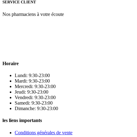
SERVICE CLIENT
Nos pharmaciens à votre écoute
Para & beauty Tétouan votre destination pour la santé et le bien-être
! Nous sommes fiers d’offrir une vaste sélection de produits de
qualité pour répondre à tous vos besoins en matière de santé et de
beauté.
Horaire
Lundi: 9:30-23:00
Mardi: 9:30-23:00
Mercredi: 9:30-23:00
Jeudi: 9:30-23:00
Vendredi: 9:30-23:00
Samedi: 9:30-23:00
Dimanche: 9:30-23:00
les liens importants
Conditions générales de vente