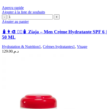
Aperçu rapide
Ajouter à la liste de souhaits
quantité
de
Ajouter au panier
🧴
👨‍🎨
🧴👨‍🎨 🧍‍♂️🧴 Ziaja – Men Crème Hydratante SPF 6 |
🧍‍♂️
50 ML
🧴
Ziaja
Hydratation & Nutrition1
,
Crèmes hydratantes1
,
Visage
–
129.00
د.م.
Men
Crème
Hydratante
SPF
6
|
50
ML