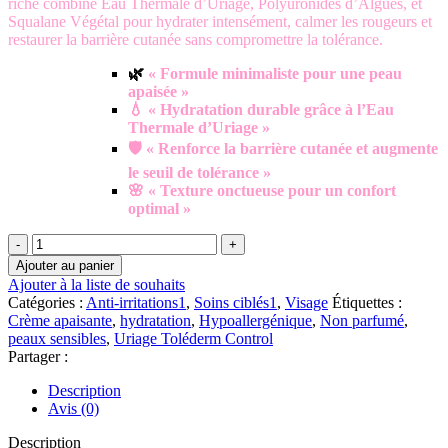
riche combine Eau Thermale d’Uriage, Polyuronides d’Algues, et
Squalane Végétal pour hydrater intensément, calmer les rougeurs et
restaurer la barrière cutanée sans compromettre la tolérance.
🌿
« Formule minimaliste pour une peau
apaisée »
💧 « Hydratation durable grâce à l’Eau
Thermale d’Uriage »
🛡️ « Renforce la barrière cutanée et augmente
le seuil de tolérance »
🌸 « Texture onctueuse pour un confort
optimal »
quantité
de
Ajouter au panier
Uriage
Ajouter à la liste de souhaits
–
Catégories :
Anti-irritations1
,
Soins ciblés1
,
Visage
Étiquettes :
Toléderm
Crème apaisante
,
hydratation
,
Hypoallergénique
,
Non parfumé
,
Control
peaux sensibles
,
Uriage Toléderm Control
Soin
Partager :
Apaisant
Riche
Description
|
Avis (0)
40
ML
Description