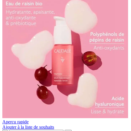
hydratante
|
50
ML
Aperçu rapide
Ajouter à la liste de souhaits