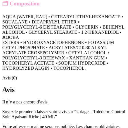
🗂️
Composition
AQUA (WATER, EAU) • CETEARYL ETHYLHEXANOATE •
SQUALANE • DICAPRYLYL ETHER •
POLYGLYCERYL-6 DISTEARATE • GLYCERIN • BEHENYL
ALCOHOL • GLYCERYL STEARATE • 1,2-HEXANEDIOL •
JOJOBA
ESTERS • HYDROXYACETOPHENONE • POTASSIUM
CETYL PHOSPHATE • ACRYLATES/C10-30 ALKYL
ACRYLATE CROSSPOLYMER • CETYL ALCOHOL •
POLYGLYCERYL-3 BEESWAX • XANTHAN GUM •
TOCOPHERYL ACETATE • SODIUM HYDROXIDE •
HYDROLYZED ALGIN • TOCOPHEROL.
Avis (0)
Avis
Il n’y a pas encore d’avis.
Soyez le premier à laisser votre avis sur “Uriage – Toléderm Control
Soin Apaisant Riche | 40 ML”
Votre adresse e-mail ne sera pas publiée.
Les champs obligatoires