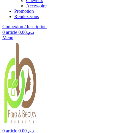
Cheveux
Accessoire
Promotion
Rendez-vous
Connexion / Inscription
0
article
0.00
د.م.
Menu
0
article
0.00
د.م.