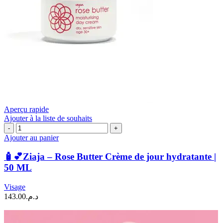
Aperçu rapide
Ajouter à la liste de souhaits
quantité
de
Ajouter au panier
🧴
💕
🧴💕Ziaja – Rose Butter Crème de jour hydratante |
Ziaja
50 ML
–
Rose
Visage
Butter
143.00
د.م.
Crème
de
jour