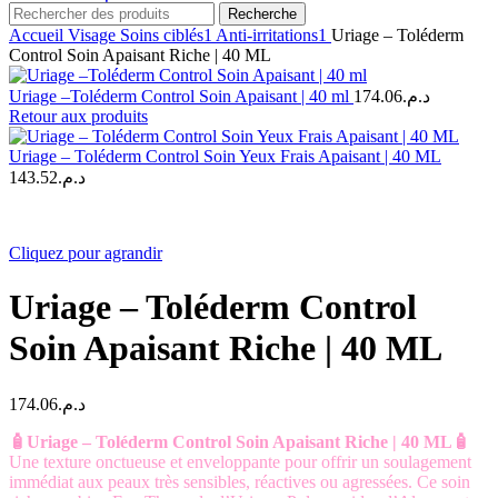
Recherche
Accueil
Visage
Soins ciblés1
Anti-irritations1
Uriage – Toléderm
Control Soin Apaisant Riche | 40 ML
Uriage –Toléderm Control Soin Apaisant | 40 ml
174.06
د.م.
Retour aux produits
Uriage – Toléderm Control Soin Yeux Frais Apaisant | 40 ML
143.52
د.م.
Cliquez pour agrandir
Uriage – Toléderm Control
Soin Apaisant Riche | 40 ML
174.06
د.م.
🧴Uriage – Toléderm Control Soin Apaisant Riche | 40 ML🧴
Une texture onctueuse et enveloppante pour offrir un soulagement
immédiat aux peaux très sensibles, réactives ou agressées. Ce soin