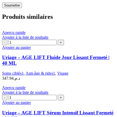
Produits similaires
Aperçu rapide
Ajouter à la liste de souhaits
quantité
de
Ajouter au panier
Uriage
–
Uriage – AGE LIFT Fluide Jour Lissant Fermeté |
AGE
40 ML
LIFT
Fluide
Soins ciblés1
,
Anti-âge & rides1
,
Visage
Jour
347.94
د.م.
Lissant
Fermeté
Aperçu rapide
|
Ajouter à la liste de souhaits
40
quantité
ML
de
Ajouter au panier
Uriage
–
Uriage – AGE LIFT Sérum Intensif Lissant Fermeté
AGE