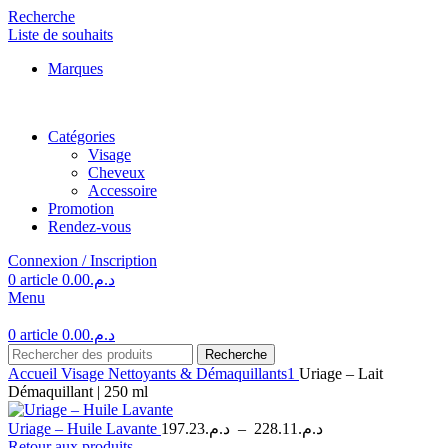
Recherche
Liste de souhaits
Marques
Catégories
Visage
Cheveux
Accessoire
Promotion
Rendez-vous
Connexion / Inscription
0
article
0.00
د.م.
Menu
0
article
0.00
د.م.
Recherche
Accueil
Visage
Nettoyants & Démaquillants1
Uriage – Lait
Démaquillant | 250 ml
Plage
Uriage – Huile Lavante
197.23
د.م.
–
228.11
د.م.
de
Retour aux produits