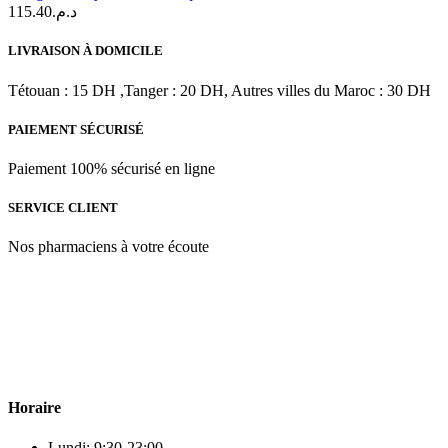
115.40
د.م.
LIVRAISON À DOMICILE
Tétouan : 15 DH ,Tanger : 20 DH, Autres villes du Maroc : 30 DH
PAIEMENT SÉCURISÉ
Paiement 100% sécurisé en ligne
SERVICE CLIENT
Nos pharmaciens à votre écoute
Para & beauty Tétouan votre destination pour la santé et le bien-être
! Nous sommes fiers d’offrir une vaste sélection de produits de
qualité pour répondre à tous vos besoins en matière de santé et de
beauté.
Horaire
Lundi: 9:30-23:00