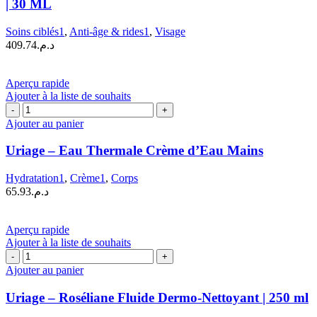
| 30 ML
LIFT
Sérum
Soins ciblés1
,
Anti-âge & rides1
,
Visage
Intensif
409.74
د.م.
Lissant
Fermeté
|
Aperçu rapide
30
Ajouter à la liste de souhaits
ML
quantité
de
Ajouter au panier
Uriage
–
Uriage – Eau Thermale Crème d’Eau Mains
Eau
Thermale
Hydratation1
,
Crème1
,
Corps
Crème
65.93
د.م.
d’Eau
Mains
Aperçu rapide
Ajouter à la liste de souhaits
quantité
de
Ajouter au panier
Uriage
–
Uriage – Roséliane Fluide Dermo-Nettoyant | 250 ml
Roséliane