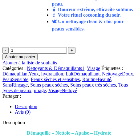
peau.
🧴
Douceur extrême, efficacité sublime.
💧
Votre rituel cocooning du soir.
🕊️
Un nettoyage clean & chic pour
peaux sensibles.
quantité
de
Ajouter au panier
Uriage
Ajouter à la liste de souhaits
–
Catégories :
Nettoyants & Démaquillants1
,
Visage
Étiquettes :
Lait
DémaquillantYeux
,
hydratation
,
LaitDémaquillant
,
NettoyageDoux
,
Démaquillant
PeauSensible
,
Peaux sèches et sensibles
,
RoutineBeauté
,
|
SansRinçage
,
Soins peaux sèches
,
Soins peaux très sèches
,
Tous
250
types de peaux
,
uriage
,
VisageNettoyé
ml
Partager :
Description
Avis (0)
Description
Démaquille – Nettoie – Apaise – Hydrate