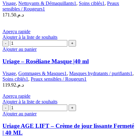
Fluide
Visage
,
Nettoyants & Démaquillants1
,
Soins ciblés1
,
Peaux
Dermo-
sensibles / Rougeurs1
Nettoyant
171.50
د.م.
|
250
ml
Aperçu rapide
Ajouter à la liste de souhaits
quantité
de
Ajouter au panier
Uriage
–
Uriage – Roséliane Masque |40 ml
Roséliane
Masque
Visage
,
Gommages & Masques1
,
Masques hydratants / purifiants1
,
|40
Soins ciblés1
,
Peaux sensibles / Rougeurs1
ml
119.92
د.م.
Aperçu rapide
Ajouter à la liste de souhaits
quantité
de
Ajouter au panier
Uriage
AGE
Uriage AGE LIFT – Crème de jour lissante Fermeté
LIFT
| 40 ML
–