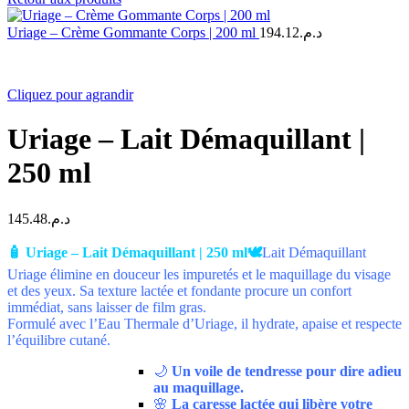
prix :
د.م.197.23
Uriage – Crème Gommante Corps | 200 ml
194.12
د.م.
à
د.م.228.11
Cliquez pour agrandir
Uriage – Lait Démaquillant |
250 ml
145.48
د.م.
🧴 Uriage – Lait Démaquillant | 250 ml🕊️
Lait Démaquillant
Uriage élimine en douceur les impuretés et le maquillage du visage
et des yeux. Sa texture lactée et fondante procure un confort
immédiat, sans laisser de film gras.
Formulé avec l’Eau Thermale d’Uriage, il hydrate, apaise et respecte
l’équilibre cutané.
🌙
Un voile de tendresse pour dire adieu
au maquillage.
🌸
La caresse lactée qui libère votre