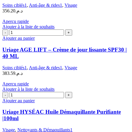
Crème
Soins ciblés1
,
Anti-âge & rides1
,
Visage
de
356.20
د.م.
jour
lissante
Aperçu rapide
Fermeté
Ajouter à la liste de souhaits
|
quantité
40
de
Ajouter au panier
ML
Uriage
AGE
Uriage AGE LIFT – Crème de jour lissante SPF30 |
LIFT
40 ML
–
Crème
Soins ciblés1
,
Anti-âge & rides1
,
Visage
de
383.59
د.م.
jour
lissante
Aperçu rapide
SPF30
Ajouter à la liste de souhaits
|
quantité
40
de
Ajouter au panier
ML
Uriage
HYSÉAC
Uriage HYSÉAC Huile Démaquillante Purifiante
Huile
|100ml
Démaquillante
Purifiante
Visage
,
Nettoyants & Démaquillants1
|100ml