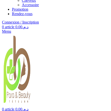
Cheveux
Accessoire
Promotion
Rendez-vous
Connexion / Inscription
0
article
0.00
د.م.
Menu
0
article
0.00
د.م.