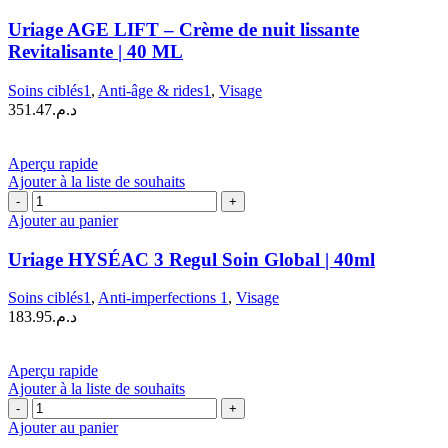
Uriage
AGE
Uriage AGE LIFT – Crème de nuit lissante
LIFT
Revitalisante | 40 ML
–
Crème
Soins ciblés1
,
Anti-âge & rides1
,
Visage
de
351.47
د.م.
nuit
lissante
Revitalisante
Aperçu rapide
|
Ajouter à la liste de souhaits
40
quantité
ML
de
Ajouter au panier
Uriage
HYSÉAC
Uriage HYSÉAC 3 Regul Soin Global | 40ml
3
Regul
Soins ciblés1
,
Anti-imperfections 1
,
Visage
Soin
183.95
د.م.
Global
|
40ml
Aperçu rapide
Ajouter à la liste de souhaits
quantité
de
Ajouter au panier
Uriage