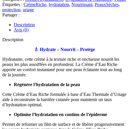
Eau
Étiquettes :
CrèmeRiche
,
hydratation
,
Nourrissant
,
PeauxSèches
,
Thermale
protection
,
uriage
Crème
Partager :
d’Eau
Riche
Description
Avis (0)
Description
💧 Hydrate – Nourrit – Protège
Hydratante, cette crème à la texture riche et onctueuse nourrit les
peaux les plus assoiffées en profondeur. La Crème d’Eau Riche
apporte un confort instantané pour une peau éclatante tout au long
de la journée.
Régénère l’hydratation de la peau
Cette Crème d’Eau Riche formulée à base d’Eau Thermale d’Uriage
aide à reconstruire la barrière cutanée pour maintenir un taux
d’hydratation optimal.
Optimise l’hydratation en continu de l’épiderme
Permet de reformer un film de surface et de libérer progressivement