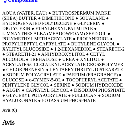
AQUA (WATER, EAU) ● BUTYROSPERMUM PARKII
(SHEA) BUTTER ● DIMETHICONE ● SQUALANE ●
HYDROGENATED POLYDECENE ● GLYCERIN ●
DIGLYCERIN ● ETHYLHEXYL PALMITATE ●
LIMNANTHES ALBA (MEADOWFOAM) SEED OIL ●
POLYMETHYL METHACRYLATE ● PROPANEDIOL ●
PROPYLHEPTYL CAPRYLATE ● BUTYLENE GLYCOL ●
XYLITYLGLUCOSIDE ● 1,2-HEXANEDIOL ● STEARETH-2
● STEARETH-21 ● ANHYDROXYLITOL ● CETYL
ALCOHOL ● TREHALOSE ● UREA ● XYLITOL ●
ACRYLATES/C10-30 ALKYL ACRYLATE CROSSPOLYMER
● CHLORPHENESIN ● PENTAERYTHRITYL DISTEARATE
● SODIUM POLYACRYLATE ● PARFUM (FRAGRANCE) ●
GLUCOSE ● o-CYMEN-5-OL ● TOCOPHERYL ACETATE ●
PENTYLENE GLYCOL ● SERINE ● SODIUM HYDROXIDE
● ALGIN ● CAPRYLYL GLYCOL ● DISODIUM PHOSPHATE
● GLYCERYL POLYACRYLATE ● PULLULAN ● SODIUM
HYALURONATE ● POTASSIUM PHOSPHATE
Avis (0)
Avis