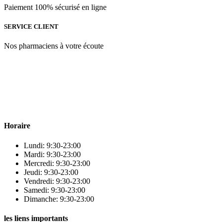
Paiement 100% sécurisé en ligne
SERVICE CLIENT
Nos pharmaciens à votre écoute
Para & beauty Tétouan votre destination pour la santé et le bien-être
! Nous sommes fiers d’offrir une vaste sélection de produits de
qualité pour répondre à tous vos besoins en matière de santé et de
beauté.
Horaire
Lundi: 9:30-23:00
Mardi: 9:30-23:00
Mercredi: 9:30-23:00
Jeudi: 9:30-23:00
Vendredi: 9:30-23:00
Samedi: 9:30-23:00
Dimanche: 9:30-23:00
les liens importants