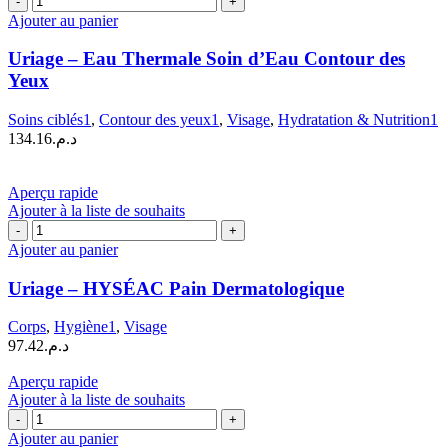
de
Ajouter au panier
Uriage
–
Uriage – Eau Thermale Soin d’Eau Contour des
Eau
Yeux
Thermale
Soin
Soins ciblés1
,
Contour des yeux1
,
Visage
,
Hydratation & Nutrition1
d’Eau
134.16
د.م.
Contour
des
Yeux
Aperçu rapide
Ajouter à la liste de souhaits
quantité
de
Ajouter au panier
Uriage
–
Uriage – HYSÉAC Pain Dermatologique
HYSÉAC
Pain
Corps
,
Hygiène1
,
Visage
Dermatologique
97.42
د.م.
Aperçu rapide
Ajouter à la liste de souhaits
quantité
de
Ajouter au panier