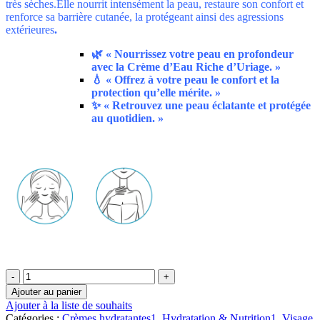
très sèches.
Elle nourrit intensément la peau, restaure son confort et
renforce sa barrière cutanée, la protégeant ainsi des agressions
extérieures
.
🌿
« Nourrissez votre peau en profondeur
avec la Crème d’Eau Riche d’Uriage. »
💧
« Offrez à votre peau le confort et la
protection qu’elle mérite. »
✨
« Retrouvez une peau éclatante et protégée
au quotidien. »
quantité
de
Ajouter au panier
Uriage
Ajouter à la liste de souhaits
–
Catégories :
Crèmes hydratantes1
,
Hydratation & Nutrition1
,
Visage