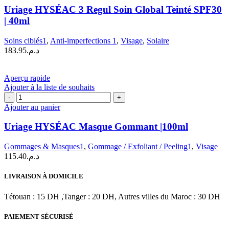
HYSÉAC
Uriage HYSÉAC 3 Regul Soin Global Teinté SPF30
3
| 40ml
Regul
Soin
Soins ciblés1
,
Anti-imperfections 1
,
Visage
,
Solaire
Global
183.95
د.م.
Teinté
SPF30
|
Aperçu rapide
40ml
Ajouter à la liste de souhaits
quantité
de
Ajouter au panier
Uriage
HYSÉAC
Uriage HYSÉAC Masque Gommant |100ml
Masque
Gommant
Gommages & Masques1
,
Gommage / Exfoliant / Peeling1
,
Visage
|100ml
115.40
د.م.
LIVRAISON À DOMICILE
Tétouan : 15 DH ,Tanger : 20 DH, Autres villes du Maroc : 30 DH
PAIEMENT SÉCURISÉ