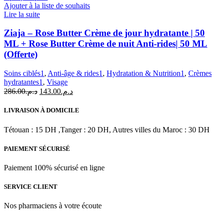
|
Ajouter à la liste de souhaits
200
Lire la suite
ml
Ziaja – Rose Butter Crème de jour hydratante | 50
ML + Rose Butter Crème de nuit Anti-rides| 50 ML
(Offerte)
Soins ciblés1
,
Anti-âge & rides1
,
Hydratation & Nutrition1
,
Crèmes
hydratantes1
,
Visage
Le
Le
286.00
د.م.
143.00
د.م.
prix
prix
initial
actuel
LIVRAISON À DOMICILE
était :
est :
د.م.143.00.
د.م.286.00.
Tétouan : 15 DH ,Tanger : 20 DH, Autres villes du Maroc : 30 DH
PAIEMENT SÉCURISÉ
Paiement 100% sécurisé en ligne
SERVICE CLIENT
Nos pharmaciens à votre écoute