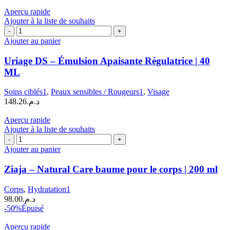
|
Aperçu rapide
40
Ajouter à la liste de souhaits
ML
quantité
de
Ajouter au panier
Uriage
DS
Uriage DS – Émulsion Apaisante Régulatrice | 40
-
ML
Émulsion
Apaisante
Soins ciblés1
,
Peaux sensibles / Rougeurs1
,
Visage
Régulatrice
148.26
د.م.
|
40
Aperçu rapide
ML
Ajouter à la liste de souhaits
quantité
de
Ajouter au panier
Ziaja
–
Ziaja – Natural Care baume pour le corps | 200 ml
Natural
Care
Corps
,
Hydratation1
baume
98.00
د.م.
pour
-50%
Épuisé
le
corps
Aperçu rapide