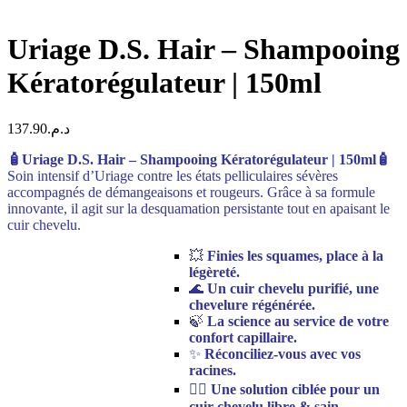
Uriage D.S. Hair – Shampooing
Kératorégulateur | 150ml
137.90
د.م.
🧴Uriage D.S. Hair – Shampooing Kératorégulateur | 150ml🧴
Soin intensif d’Uriage contre les états pelliculaires sévères
accompagnés de démangeaisons et rougeurs. Grâce à sa formule
innovante, il agit sur la desquamation persistante tout en apaisant le
cuir chevelu.
💥
Finies les squames, place à la
légèreté.
🌊
Un cuir chevelu purifié, une
chevelure régénérée.
🍃
La science au service de votre
confort capillaire.
✨
Réconciliez-vous avec vos
racines.
🧖‍♀️
Une solution ciblée pour un
cuir chevelu libre & sain.