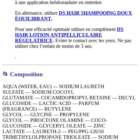
à une application hebdomadaire en entretien
En alternance, utiliser
DS HAIR SHAMPOOING DOUX
ÉQUILIBRANT
.
Pour une efficacité optimale utiliser en complément
DS
HAIR LOTION ANTIPELLICULAIRE
RÉGULATRICE
. Eviter le contact avec les yeux. Ne pas
utiliser chez l’enfant de moins de 3 ans.
.
📂 Composition
AQUA (WATER, EAU)
—
SODIUM LAURETH
SULFATE
—
SODIUM COCOYL
GLUTAMATE
—
COCAMIDOPROPYL BETAINE
—
DECYL
GLUCOSIDE
—
LACTIC ACID
—
PARFUM
(FRAGRANCE)
—
BUTYLENE
GLYCOL
—
GLYCINE
—
PROPYLENE
GLYCOL
—
PIROCTONE OLAMINE
—
COCO-
GLUCOSIDE
—
GLYCERYL OLEATE
—
ZINC
LACTATE
—
LAURETH-2
—
PEG/PPG-120/10
TRIMETHYLOLPROPANE TRIOLEATE
—
SODIUM