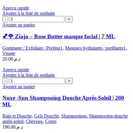
Aperçu rapide
Ajouter à la liste de souhaits
quantité
de
Ajouter au panier
💕
🌹
💕🌹 Ziaja – Rose Butter masque facial | 7 ML
Ziaja
–
Gommage / Exfoliant / Peeling1
,
Masques hydratants / purifiants1
,
Rose
Visage
Butter
20.00
د.م.
masque
facial
Aperçu rapide
|
Ajouter à la liste de souhaits
7
quantité
ML
de
Ajouter au panier
Nuxe
-
Nuxe -Sun Shampooing Douche Après-Soleil | 200
Sun
ML
Shampooing
Douche
Bain et Douche
,
Gels Douche
,
Shampooings
,
Shampooing-douche
Après-
après-soleil
,
Cheveux
,
Corps
Soleil
190.00
د.م.
|