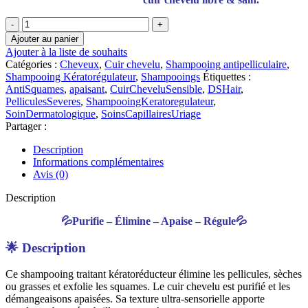
quantité
de
Ajouter au panier
Uriage
Ajouter à la liste de souhaits
D.S.
Catégories :
Cheveux
,
Cuir chevelu
,
Shampooing antipelliculaire
,
Hair
Shampooing Kératorégulateur
,
Shampooings
Étiquettes :
–
AntiSquames
,
apaisant
,
CuirCheveluSensible
,
DSHair
,
Shampooing
PelliculesSeveres
,
ShampooingKeratoregulateur
,
Kératorégulateur
SoinDermatologique
,
SoinsCapillairesUriage
|
Partager :
150ml
Description
Informations complémentaires
Avis (0)
Description
💦Purifie – Élimine – Apaise – Régule💦
🌟
Description
Ce shampooing traitant kératoréducteur élimine les pellicules, sèches
ou grasses et exfolie les squames. Le cuir chevelu est purifié et les
démangeaisons apaisées. Sa texture ultra-sensorielle apporte