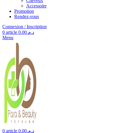
Cheveux
Accessoire
Promotion
Rendez-vous
Connexion / Inscription
0
article
0.00
د.م.
Menu
0
article
0.00
د.م.