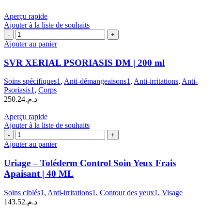
200
ML
Aperçu rapide
Ajouter à la liste de souhaits
quantité
de
Ajouter au panier
SVR
XERIAL
SVR XERIAL PSORIASIS DM | 200 ml
PSORIASIS
DM
Soins spécifiques1
,
Anti-démangeaisons1
,
Anti-irritations
,
Anti-
|
Psoriasis1
,
Corps
200
250.24
د.م.
ml
Aperçu rapide
Ajouter à la liste de souhaits
quantité
de
Ajouter au panier
Uriage
–
Uriage – Toléderm Control Soin Yeux Frais
Toléderm
Apaisant | 40 ML
Control
Soin
Soins ciblés1
,
Anti-irritations1
,
Contour des yeux1
,
Visage
Yeux
143.52
د.م.
Frais
Apaisant