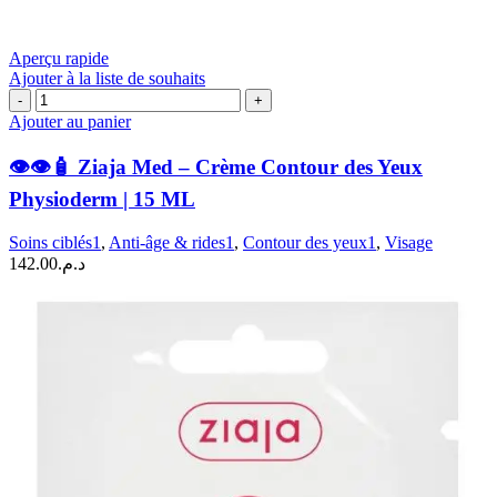
Aperçu rapide
Ajouter à la liste de souhaits
quantité
de
Ajouter au panier
👁️
👁️👁️🧴 Ziaja Med – Crème Contour des Yeux
👁️
🧴
Physioderm | 15 ML
Ziaja
Med
Soins ciblés1
,
Anti-âge & rides1
,
Contour des yeux1
,
Visage
–
142.00
د.م.
Crème
Contour
des
Yeux
Physioderm
|
15
ML